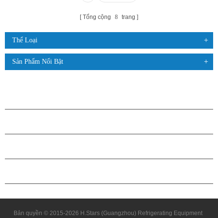
Tổng cộng
8
trang
Thể Loại
Sản Phẩm Nổi Bật
CÁC SẢN PHẨM
GIỚI THIỆU VỀ H.STARS
QUAN HỆ ĐỐI TÁC
LIÊN HỆ CHÚNG TÔI
Bản quyền © 2015-2026 H.Stars (Guangzhou) Refrigerating Equipment