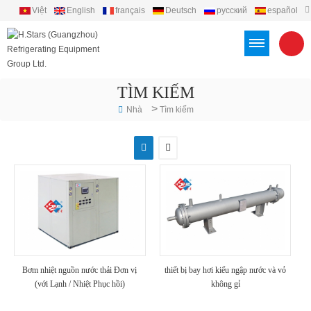
Việt
English
français
Deutsch
русский
español
português
العربية
Türkçe
Indonesia
TÌM KIẾM
>
Nhà
Tìm kiếm
Bơm nhiệt nguồn nước thải Đơn vị
thiết bị bay hơi kiểu ngập nước và vỏ
(với Lạnh / Nhiệt Phục hồi)
không gỉ