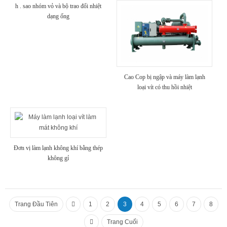
h . sao nhóm vỏ và bộ trao đổi nhiệt
dạng ống
Cao Cop bị ngập và máy làm lạnh
loại vít có thu hồi nhiệt
Đơn vị làm lạnh không khí bằng thép
không gỉ
Trang Đầu Tiên
1
2
3
4
5
6
7
8
Trang Cuối