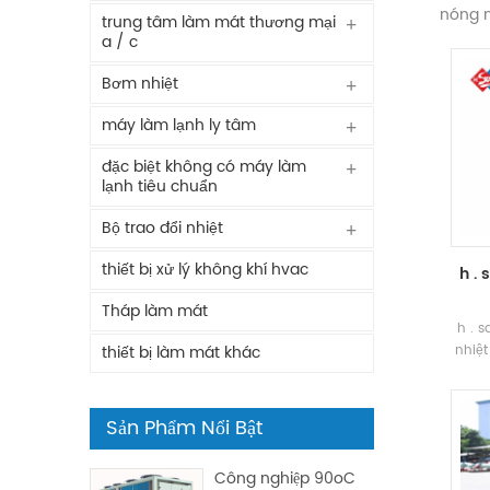
nóng m
trung tâm làm mát thương mại
a / c
Bơm nhiệt
máy làm lạnh ly tâm
đặc biệt không có máy làm
lạnh tiêu chuẩn
Bộ trao đổi nhiệt
thiết bị xử lý không khí hvac
h .
Tháp làm mát
h . s
nhiệt
thiết bị làm mát khác
hiệu 
được
và v
Sản Phẩm Nổi Bật
Công nghiệp 90oC