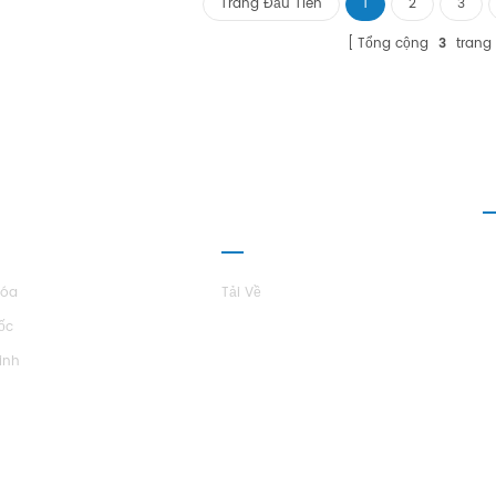
Trang Đầu Tiên
1
2
3
ch hàng nhu cầu. Đơn vị có 39 tiêu
chuẩn Thông số kỹ thuật.
Tổng cộng
3
trang
I THIỆU VỀ
QUAN HỆ ĐỐI
L
TARS
TÁC
Hóa
Tải Về
ốc
inh