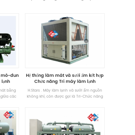
ng mô-đun
Hệ thống làm mát và sưởi ấm kết hợp
 lạnh
Chức năng Tri máy làm lạnh
mát bằng
H.Stars . Máy làm lạnh và sưởi ấm nguồn
 giữa các
không khí, còn được gọi là Tri-Chức năng
 và kiểm
Máy làm lạnh có năm chuyên gia Chức
làm lạnh
năng: Làm mát, sưởi ấm, nước nóng, làm
 cuộn làm
mát bằng nước nóng và sưởi ấm bằng
Hiệu quả
nước nóng. Nó có thể được sử dụng vào
iết bị bay
mùa hè để làm mát, đồng thời sản xuất
ởi máy vi
nước nóng, hoặc chỉ để làm mát một