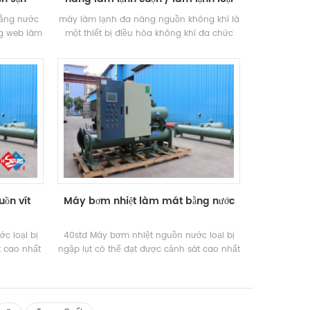
trục vít cho khách sạn / bệnh viện /
bằng nước
máy làm lạnh đa năng nguồn không khí là
biệt thự sử dụng
ang web làm
một thiết bị điều hòa không khí đa chức
 và dự án
năng, có ba điều kiện làm việc là làm lạnh,
Kinh nghiệm
sưởi ấm và sản xuất nước nóng sinh hoạt.
ng web để
nó có thể được tự động chuyển đổi theo
 hàng loạt
nhiệt độ môi trường xung quanh và nhu
cài đặt dự
cầu nước nóng, được áp dụng rộng rãi
 thiết kế
chokhách sạn, bệnh viện, cộng đồng
ích thước
thương mại và dân cư, biệt thự, v.v.
làm lạnh
nước lạnh
ồn vít
Máy bơm nhiệt làm mát bằng nước
c loại bị
40std Máy bơm nhiệt nguồn nước loại bị
t cao nhất
ngập lụt có thể đạt được cảnh sát cao nhất
nhất là 5oC
là 6.2, nhiệt độ nước lạnh thấp nhất là 5oC
m là 50oC
và nhiệt độ ổ cắm nước cao nhất là 60oC