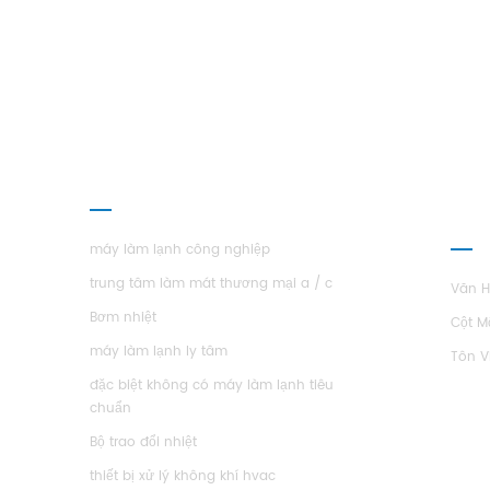
Khá
CÁC SẢN PHẨM
GIỚ
H.S
máy làm lạnh công nghiệp
trung tâm làm mát thương mại a / c
Văn 
Bơm nhiệt
Cột M
máy làm lạnh ly tâm
Tôn V
đặc biệt không có máy làm lạnh tiêu
chuẩn
Bộ trao đổi nhiệt
thiết bị xử lý không khí hvac