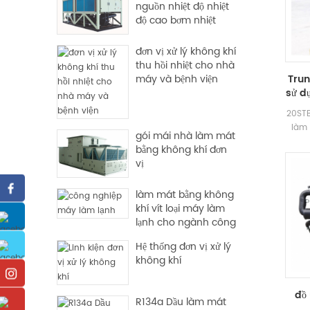
nguồn nhiệt độ nhiệt
độ cao bơm nhiệt
đơn vị xử lý không khí
thu hồi nhiệt cho nhà
máy và bệnh viện
Trun
sử d
20STB
làm
gói mái nhà làm mát
các
bằng không khí đơn
thươ
vị
điều
suấ
làm mát bằng không
thiế
khí vít loại máy làm
bằn
lạnh cho ngành công
chức
nghiệp sử dụng
soát 
Hệ thống đơn vị xử lý
độ ti
không khí
để 
nhiệ
đồ
điề
R134a Dầu làm mát