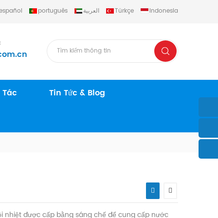
español
português
العربية
Türkçe
Indonesia
c
com.cn
 Tác
Tin Tức & Blog
hồi nhiệt được cấp bằng sáng chế để cung cấp nước