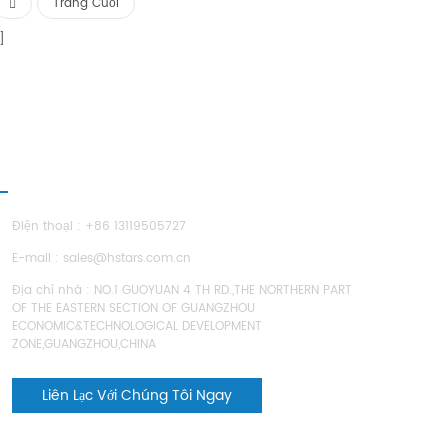
Trang Cuối
IÊN HỆ CHÚNG TÔI
Điện thoại : +86 13119505727
E-mail :
sales@hstars.com.cn
Địa chỉ nhà : NO.1 GUOYUAN 4 TH RD.,THE NORTHERN PART
OF THE EASTERN SECTION OF GUANGZHOU
ECONOMIC&TECHNOLOGICAL DEVELOPMENT
ZONE,GUANGZHOU,CHINA
Liên Lạc Với Chúng Tôi Ngay