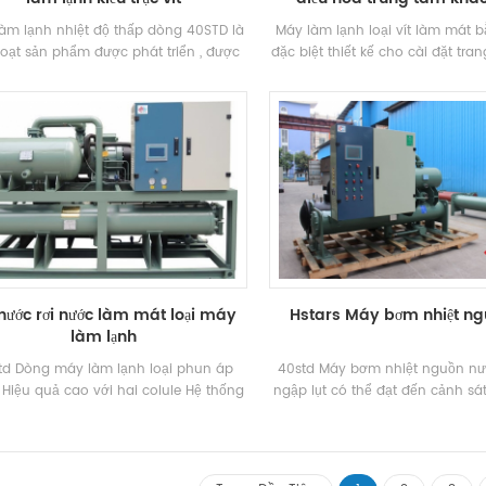
àm lạnh nhiệt độ thấp dòng 40STD là
Máy làm lạnh loại vít làm mát 
loạt sản phẩm được phát triển , được
đặc biệt thiết kế cho cài đặt tr
 kế và sản xuất bởi h . sao để làm lạnh
lạnh, cần xây dựng phòng máy
 lạnh , chế biến thực phẩm , cấp đông
là chặt chẽ. Nó kết hợp h'stars 
anh , làm lạnh công nghiệp và các
về việc làm lạnh và lắp đặt tra
ngành công nghiệp khác .
phát triển, thiết kế và sản xuất
gói Máy làm lạnh. Theo yêu cầu 
án khác nhau, chúng tôi có thể
các đặc điểm kỹ thuật và gói k
khác nhau Máy làm lạnh. Máy 
Công suất làm mát và Phạm vi 
là rộng.
 nước rơi nước làm mát loại máy
Hstars Máy bơm nhiệt ngu
làm lạnh
td Dòng máy làm lạnh loại phun áp
40std Máy bơm nhiệt nguồn nướ
Hiệu quả cao với hai colule Hệ thống
ngập lụt có thể đạt đến cảnh sá
nén kép, được trang bị tự phát triển
là 6.0, nhiệt độ nước lạnh thấp 
ản xuất Hiệu quả cao Thiết bị bay hơi
và nước cao nhấtNhiệt độ ổ cắ
 rơi, R22, R134a Chất làm lạnh. Phục
nhiệt có thể được cấu hình dựa trên