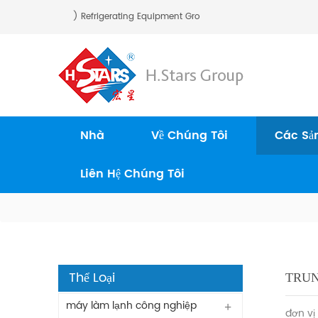
Stars (Guangzhou) Refrigerating Equipment Group Ltd..
Nhà
Về Chúng Tôi
Các Sả
Liên Hệ Chúng Tôi
Thể Loại
TRUN
máy làm lạnh công nghiệp
đơn vị