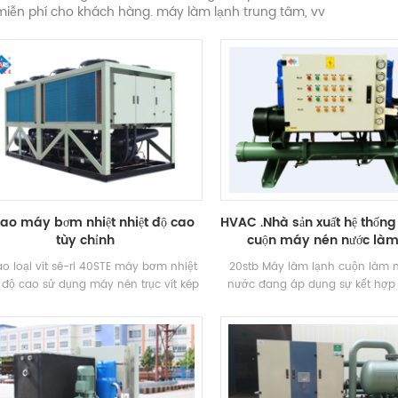
iễn phí cho khách hàng. máy làm lạnh trung tâm, vv
 sao máy bơm nhiệt nhiệt độ cao
HVAC .Nhà sản xuất hệ thố
tùy chỉnh
cuộn máy nén nước làm
ao loại vít sê-ri 40STE máy bơm nhiệt
20stb Máy làm lạnh cuộn làm 
 độ cao sử dụng máy nén trục vít kép
nước đang áp dụng sự kết hợp
quả cao như máy bơm nhiệt trục vít ,
máy nén thương hiệu nổi tiếng
 trang bị bộ trao đổi nhiệt dạng ống
soát điện tử Thành phần. Máy 
ỏ hiệu suất cao tự chế tạo và bộ trao
mô-đun bao gồm máy làm lạnh
đổi nhiệt kiểu vây .
mát bằng nước được trang bị 
cao Bình ngưng vỏ và ống và Th
hơi. Thiết bị được điều khiển b