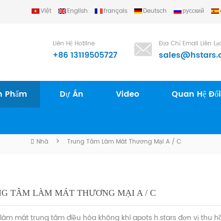
Việt
English
français
Deutsch
русский
Liên Hệ Hotline
Địa Chỉ Email Liên Lạ
+86 13119505727
sales@hstars.
n Phẩm
Dự Án
Video
Quan Hệ Đối
CÁC SẢN PHẨM
>
Nhà
Trung Tâm Làm Mát Thương Mại A / C
G TÂM LÀM MÁT THƯƠNG MẠI A / C
 làm mát trung tâm điều hòa không khí apots h.stars đơn vị thu 