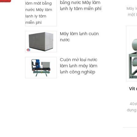
bằng nước Máy làm
lạnh ly tâm miễn phí
Máy l
một 
thiết
, làm
Máy làm lạnh cuộn
nh
nước
Cuộn mở loại nước
làm lạnh máy làm
lạnh công nghiệp
Vít
40s
dụng 
máy 
và s
màng
hồi 