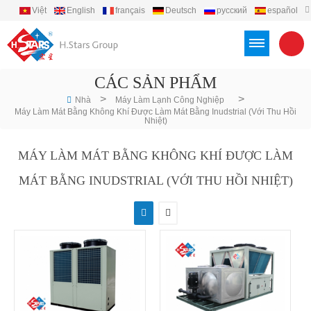
Việt
English
français
Deutsch
русский
español
português
العربية
Türkçe
Indonesia
CÁC SẢN PHẨM
>
>
Nhà
Máy Làm Lạnh Công Nghiệp
Máy Làm Mát Bằng Không Khí Được Làm Mát Bằng Inudstrial (với Thu Hồi
Nhiệt)
MÁY LÀM MÁT BẰNG KHÔNG KHÍ ĐƯỢC LÀM
MÁT BẰNG INUDSTRIAL (VỚI THU HỒI NHIỆT)