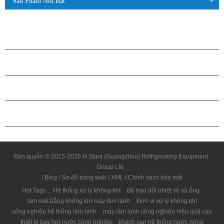
Sản Phẩm Nổi Bật
CÁC SẢN PHẨM
GIỚI THIỆU VỀ H.STARS
QUAN HỆ ĐỐI TÁC
LIÊN HỆ CHÚNG TÔI
Bản quyền © 2015-2026 H.Stars (Guangzhou) Refrigerating Equipment
Group Ltd.
/
Blog
/
Sơ đồ trang web
/
XML
/
Chính sách bảo mật
Hot Tags :
Hệ thống xử lý không khí
Bộ trao đổi nhiệt vỏ và ống
làm mát bằng không khí máy làm lạnh
Đơn vị xử lý không khí
công nghiệp hệ thống làm lạnh
máy làm lạnh công nghiệp hiệu quả cao
thiết bị bay hơi nước công nghiệp
khách sạn hệ thống nước nóng