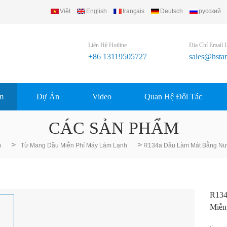
Việt
English
français
Deutsch
русский
Liên Hệ Hotline
Địa Chỉ Email 
+86 13119505727
sales@hsta
m
Dự Án
Video
Quan Hệ Đối Tác
CÁC SẢN PHẨM
>
>
m
Từ Mang Dầu Miễn Phí Máy Làm Lạnh
R134a Dầu Làm Mát Bằng Nướ
R134
Miễn