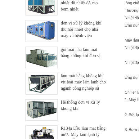
nhiệt độ nhiệt độ cao
lỏng chấ
bơm nhiệt
Thương 
Nhiệt độ
đơn vị xử lý không khí
Ứng dụng
thu hồi nhiệt cho nhà
máy và bệnh viện
Máy làm 
Nhiệt độ
gói mái nhà làm mát
bằng không khí đơn vị
Nhiệt độ
làm mát bằng không khí
Ứng dụng
vít loại máy làm lạnh cho
ngành công nghiệp sử
Chiller 
dụng
1. Máy l
Hệ thống đơn vị xử lý
không khí
2. Sử dụ
R134a Dầu làm mát bằng
3. Bơm d
nước Máy làm lạnh ly