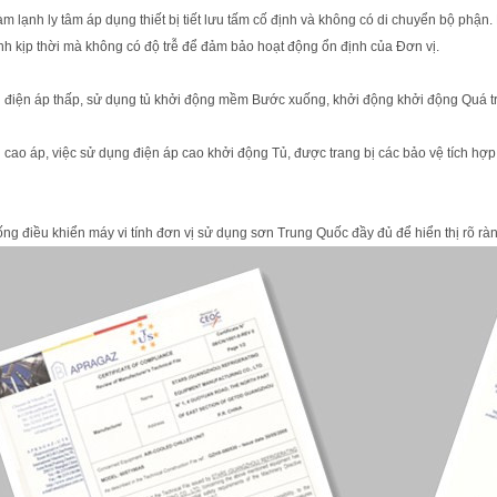
àm lạnh ly tâm áp dụng thiết bị tiết lưu tấm cố định và không có di chuyển bộ phận.
nh kịp thời mà không có độ trễ để đảm bảo hoạt động ổn định của Đơn vị.
ị điện áp thấp, sử dụng tủ khởi động mềm Bước xuống, khởi động khởi động Quá t
ị cao áp, việc sử dụng điện áp cao khởi động Tủ, được trang bị các bảo vệ tích h
ống điều khiển máy vi tính đơn vị sử dụng sơn Trung Quốc đầy đủ để hiển thị rõ rà