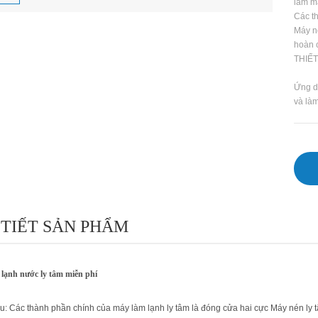
làm m
Các t
Máy né
hoàn 
THIẾT 
Ứng d
và làm
 TIẾT SẢN PHẨM
lạnh nước ly tâm miễn phí
ệu: Các thành phần chính của máy làm lạnh ly tâm là đóng cửa hai cực Máy nén ly tâ