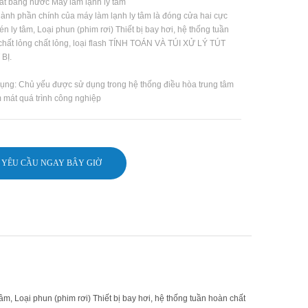
át bằng nước
Máy làm lạnh ly tâm
hành phần chính của máy làm lạnh ly tâm là đóng cửa hai cực
n ly tâm, Loại phun (phim rơi) Thiết bị bay hơi, hệ thống tuần
chất lỏng chất lỏng, loại flash TÍNH TOÁN VÀ TÚI XỬ LÝ TÚT
BỊ.
ụng: Chủ yếu được sử dụng trong hệ thống điều hòa trung tâm
 mát quá trình công nghiệp
YÊU CẦU NGAY BÂY GIỜ
m, Loại phun (phim rơi) Thiết bị bay hơi, hệ thống tuần hoàn chất