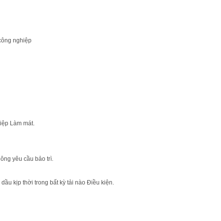
 công nghiệp
hiệp Làm mát.
ông yêu cầu bảo trì.
u kịp thời trong bất kỳ tải nào Điều kiện.