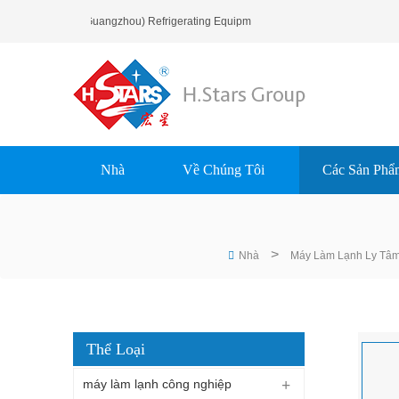
ừng Bạn Đến H.Stars (Guangzhou) Refrigerating Equipment Group Ltd..
Nhà
Về Chúng Tôi
Các Sản Phẩ
>
Nhà
Máy Làm Lạnh Ly Tâ
Thể Loại
máy làm lạnh công nghiệp