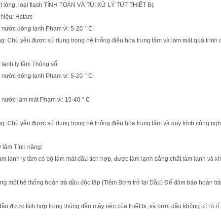
t lỏng, loại flash TÍNH TOÁN VÀ TÚI XỬ LÝ TÚT THIẾT BỊ.
hiệu: Hstars
 nước đông lạnh Phạm vi: 5-20 ° C
: Chủ yếu được sử dụng trong hệ thống điều hòa trung tâm và làm mát quá trình
lạnh ly tâm Thông số:
 nước đông lạnh Phạm vi: 5-20 ° C
 nước làm mát Phạm vi: 15-40 ° C
: Chủ yếu được sử dụng trong hệ thống điều hòa trung tâm và quy trình công ng
ly tâm Tính năng:
àm lạnh ly tâm có bộ làm mát dầu tích hợp, được làm lạnh bằng chất làm lạnh và kh
ng một hệ thống hoàn trả dầu độc lập (Tiêm Bơm trở lại Dầu) Để đảm bảo hoàn trả dầ
ầu được tích hợp trong thùng dầu máy nén của thiết bị, và bơm dầu không có rò rỉ.