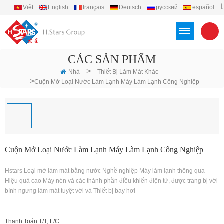
Việt
English
français
Deutsch
русский
español
português
العربية
Türkçe
Indonesia
CÁC SẢN PHẨM
>
Nhà
Thiết Bị Làm Mát Khác
>
Cuộn Mở Loại Nước Làm Lạnh Máy Làm Lạnh Công Nghiệp
Cuộn Mở Loại Nước Làm Lạnh Máy Làm Lạnh Công Nghiệp
Hstars Loại mở làm mát bằng nước Nghề nghiệp Máy làm lạnh thông qua
Hiệu quả cao Máy nén và các thành phần điều khiển điện tử, được trang bị với
bình ngưng làm mát tuyệt vời và Thiết bị bay hơi
Thanh Toán:
T/T, L/C