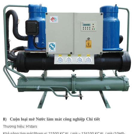
Ⅱ）
Cuộn loại mở Nước làm mát công nghiệp Chi tiết
Thương hiệu: H'stars
Khả năng làm mát Phạm vi: 21500 KCAL / giờ ~ 134100 KCAL / giờ (10HP-