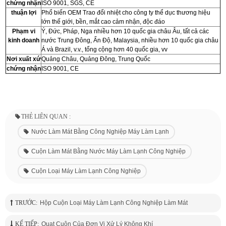
chứng nhận
ISO 9001, SGS, CE
thuận lợi
Phổ biến OEM Trao đổi nhiệt cho công ty thể dục thương hiệu
lớn thế giới, bền, mắt cao cảm nhận, độc đáo
Phạm vi
Ý, Đức, Pháp, Nga nhiều hơn 10 quốc gia châu Âu, tất cả các
kinh doanh
nước Trung Đông, Ấn Độ, Malaysia, nhiều hơn 10 quốc gia châu
Á và Brazil, v.v., tổng cộng hơn 40 quốc gia, vv
Nơi xuất xứ
Quảng Châu, Quảng Đông, Trung Quốc
chứng nhận
ISO 9001, CE
THẺ LIÊN QUAN :
Nước Làm Mát Bằng Công Nghiệp Máy Làm Lạnh
Cuộn Làm Mát Bằng Nước Máy Làm Lạnh Công Nghiệp
Cuộn Loại Máy Làm Lạnh Công Nghiệp
TRƯỚC:
Hộp Cuộn Loại Máy Làm Lạnh Công Nghiệp Làm Mát
KẾ TIẾP:
Quạt Cuộn Của Đơn Vị Xử Lý Không Khí