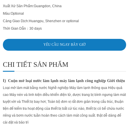
Xuất Xứ Sản Phẩm:
Guangdon, China
Màu:
Optional
Cảng Giao Dịch:
Huangpu, Shenzhen or optional
Thời Gian Dẫn：
30 days
YÊU CẦU NGAY BÂY GIỜ
CHI TIẾT SẢN PHẨM
Ⅰ）
Cuộn mở loại nước làm lạnh máy làm lạnh công nghiệp
Giới thiệu
Loại mở làm mát bằng nước Nghề nghiệp Máy làm lạnh thông qua Hiệu quả
cao Máy nén và linh kiện điều khiển điện tử, được trang bị bình ngưng làm mát
tuyệt vời và Thiết bị bay hơi; Toàn bộ đơn vị rất đơn giản trong cấu trúc, thuận
tiện để kiểm tra hoạt động của thiết bị bất cứ lúc nào, thiết bị có bể chứa nước
riêng và bơm nước tuần hoàn theo cách làm mát công suất. thật dễ dàng để
cài đặt và bảo trì