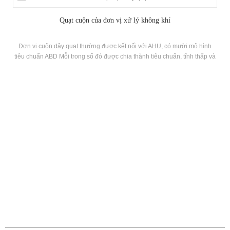
Quạt cuộn của đơn vị xử lý không khí
Đơn vị cuộn dây quạt thường được kết nối với AHU, có mười mô hình
tiêu chuẩn ABD Mỗi trong số đó được chia thành tiêu chuẩn, tĩnh thấp và
cao tĩnh. Nó có các đặc điểm tải thay đổi và mạnh mẽ khả năng thích
ứng.
CÁC SẢN PHẨM