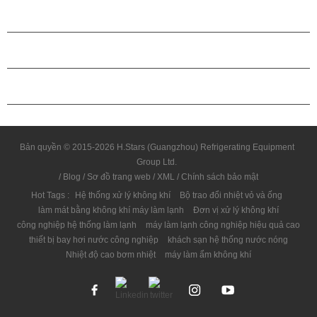
GIỚI THIỆU VỀ H.STARS
QUAN HỆ ĐỐI TÁC
LIÊN HỆ CHÚNG TÔI
Bản quyền © 2015-2026 H.Stars (Guangzhou) Refrigerating Equipment
Group Ltd.
/
Blog
/
Sơ đồ trang web
/
XML
/
Chính sách bảo mật
Hot Tags :
Hệ thống xử lý không khí
Bộ trao đổi nhiệt vỏ và ống
làm mát bằng không khí máy làm lạnh
Đơn vị xử lý không khí
công nghiệp hệ thống làm lạnh
máy làm lạnh công nghiệp hiệu quả cao
thiết bị bay hơi nước công nghiệp
khách sạn hệ thống nước nóng
Nhiệt độ cao bơm nhiệt
máy làm ẩm không khí