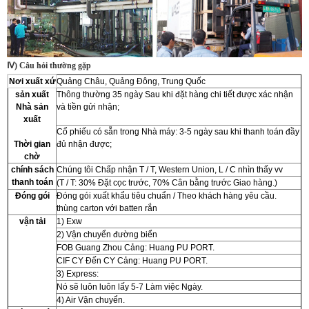
Ⅳ) Câu hỏi thường gặp
Nơi xuất xứ
Quảng Châu, Quảng Đông, Trung Quốc
sản xuất
Thông thường 35 ngày Sau khi đặt hàng chi tiết được xác nhận
Nhà sản
và tiền gửi nhận;
xuất
Cổ phiếu có sẵn trong Nhà máy: 3-5 ngày sau khi thanh toán đầy
Thời gian
đủ nhận được;
chờ
chính sách
Chúng tôi Chấp nhận T / T, Western Union, L / C nhìn thấy vv
thanh toán
(T / T: 30% Đặt cọc trước, 70% Cân bằng trước Giao hàng.)
Đóng gói
Đóng gói xuất khẩu tiêu chuẩn / Theo khách hàng yêu cầu.
thùng carton với batten rắn
vận tải
1) Exw
2) Vận chuyển đường biển
FOB Guang Zhou Cảng: Huang PU PORT.
CIF CY Đến CY Cảng: Huang PU PORT.
3) Express:
Nó sẽ luôn luôn lấy 5-7 Làm việc Ngày.
4) Air Vận chuyển.