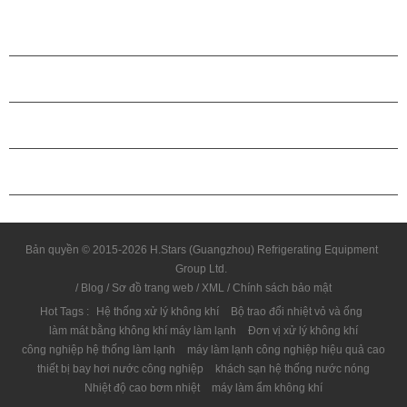
CÁC SẢN PHẨM
GIỚI THIỆU VỀ H.STARS
QUAN HỆ ĐỐI TÁC
LIÊN HỆ CHÚNG TÔI
Bản quyền © 2015-2026 H.Stars (Guangzhou) Refrigerating Equipment
Group Ltd.
/
Blog
/
Sơ đồ trang web
/
XML
/
Chính sách bảo mật
Hot Tags :
Hệ thống xử lý không khí
Bộ trao đổi nhiệt vỏ và ống
làm mát bằng không khí máy làm lạnh
Đơn vị xử lý không khí
công nghiệp hệ thống làm lạnh
máy làm lạnh công nghiệp hiệu quả cao
thiết bị bay hơi nước công nghiệp
khách sạn hệ thống nước nóng
Nhiệt độ cao bơm nhiệt
máy làm ẩm không khí