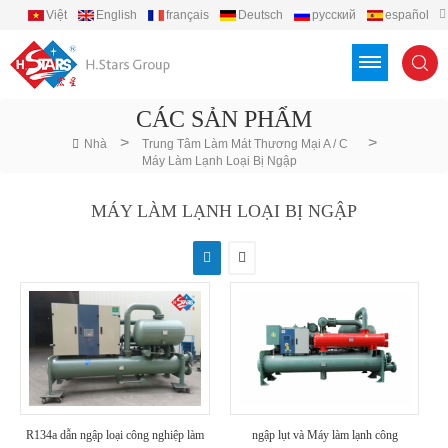
Việt
English
français
Deutsch
русский
español
português
العربية
Türkçe
Indonesia
CÁC SẢN PHẨM
>
>
Nhà
Trung Tâm Làm Mát Thương Mại A / C
Máy Làm Lạnh Loại Bị Ngập
MÁY LÀM LẠNH LOẠI BỊ NGẬP
R134a dẫn ngập loại công nghiệp làm
ngập lụt và Máy làm lạnh công