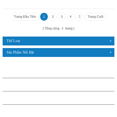
Trang Đầu Tiên
1
2
3
4
Trang Cuối
Tổng cộng
4
trang
Thể Loại
Sản Phẩm Nổi Bật
CÁC SẢN PHẨM
GIỚI THIỆU VỀ H.STARS
QUAN HỆ ĐỐI TÁC
LIÊN HỆ CHÚNG TÔI