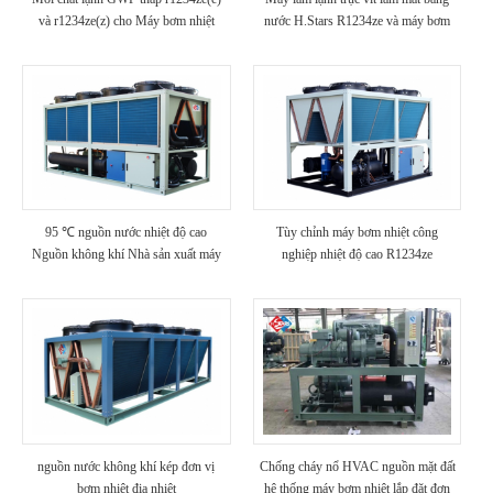
và r1234ze(z) cho Máy bơm nhiệt
nước H.Stars R1234ze và máy bơm
nguồn nhiệt độ cao
nhiệt nguồn nước
95 ℃ nguồn nước nhiệt độ cao
Tùy chỉnh máy bơm nhiệt công
Nguồn không khí Nhà sản xuất máy
nghiệp nhiệt độ cao R1234ze
bơm nhiệt
nguồn nước không khí kép đơn vị
Chống cháy nổ HVAC nguồn mặt đất
bơm nhiệt địa nhiệt
hệ thống máy bơm nhiệt lắp đặt đơn