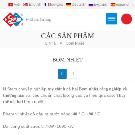
Việt
English
français
Deutsch
русский
español
português
العربية
Türkçe
Indonesia
CÁC SẢN PHẨM
>
Nhà
Bơm Nhiệt
BƠM NHIỆT
H.Stars chuyên nghiệp
cả hai
tùy chỉnh
Bơm nhiệt công nghiệp và
với tiêu chuẩn chất lượng cao và hiệu quả cao;
thương mại
Thay
bơm nhiệt;
thế nồi hơi
Phạm vi nhiệt độ đầu ra nước nóng:
,
40 ° C ~ 90 ° C
Dải công suất sưởi: 8.7KW -1690 kW.