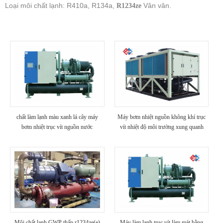
Loại môi chất lạnh: R410a, R134a,
Vân vân.
R1234ze
chất làm lạnh màu xanh lá cây máy
Máy bơm nhiệt nguồn không khí trục
bơm nhiệt trục vít nguồn nước
vít nhiệt độ môi trường xung quanh
r1234ze
thấp
Môi chất lạnh GWP thấp r1234ze(e)
Máy làm lạnh trục vít làm mát bằng