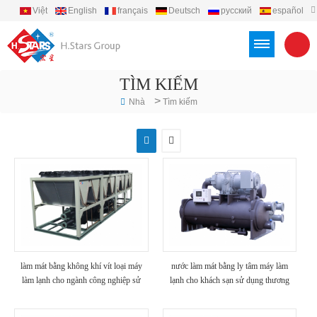
Việt
English
français
Deutsch
русский
español
português
العربية
Türkçe
Indonesia
TÌM KIẾM
>
Nhà
Tìm kiếm
làm mát bằng không khí vít loại máy
nước làm mát bằng ly tâm máy làm
làm lạnh cho ngành công nghiệp sử
lạnh cho khách sạn sử dụng thương
dụng
mại