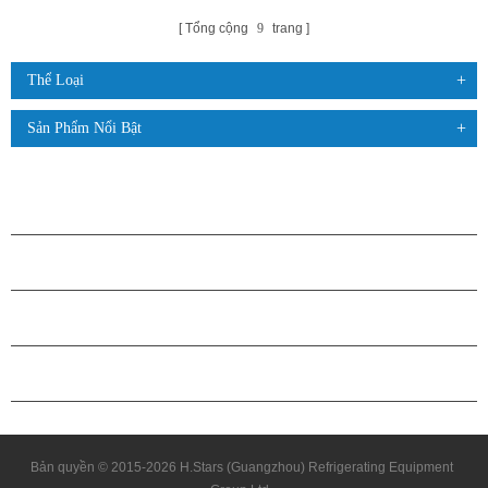
Tổng cộng
9
trang
Thể Loại
Sản Phẩm Nổi Bật
CÁC SẢN PHẨM
GIỚI THIỆU VỀ H.STARS
QUAN HỆ ĐỐI TÁC
LIÊN HỆ CHÚNG TÔI
Bản quyền © 2015-2026 H.Stars (Guangzhou) Refrigerating Equipment