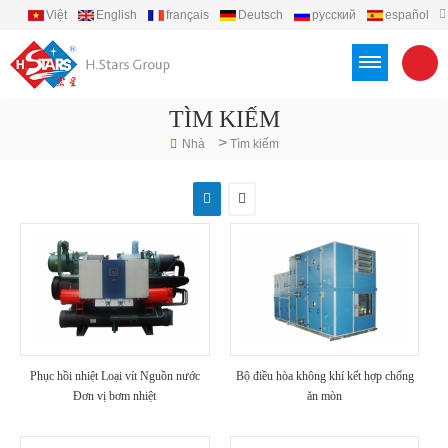
Việt
English
français
Deutsch
русский
español
português
العربية
Türkçe
Indonesia
TÌM KIẾM
>
Nhà
Tìm kiếm
Phục hồi nhiệt Loại vít Nguồn nước
Bộ điều hòa không khí kết hợp chống
Đơn vị bơm nhiệt
ăn mòn