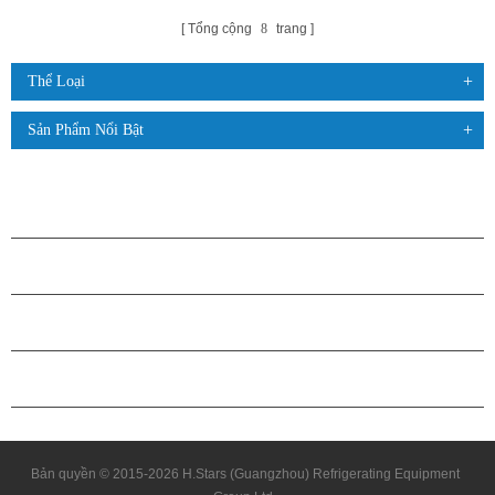
Tổng cộng
8
trang
Thể Loại
Sản Phẩm Nổi Bật
CÁC SẢN PHẨM
GIỚI THIỆU VỀ H.STARS
QUAN HỆ ĐỐI TÁC
LIÊN HỆ CHÚNG TÔI
Bản quyền © 2015-2026 H.Stars (Guangzhou) Refrigerating Equipment