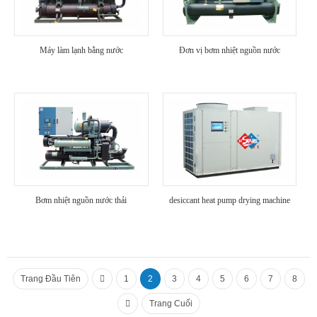
Máy làm lạnh bằng nước
Đơn vị bơm nhiệt nguồn nước
Bơm nhiệt nguồn nước thải
desiccant heat pump drying machine
Trang Đầu Tiên
1
2
3
4
5
6
7
8
Trang Cuối