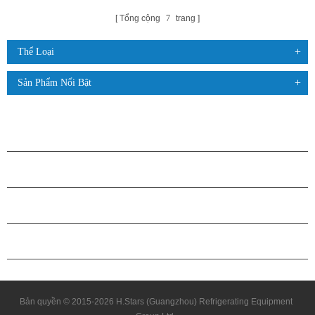
Tổng cộng
7
trang
Thể Loại
Sản Phẩm Nổi Bật
CÁC SẢN PHẨM
GIỚI THIỆU VỀ H.STARS
QUAN HỆ ĐỐI TÁC
LIÊN HỆ CHÚNG TÔI
Bản quyền © 2015-2026 H.Stars (Guangzhou) Refrigerating Equipment