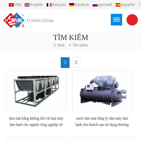
Việt
English
français
Deutsch
русский
español
português
العربية
Türkçe
Indonesia
TÌM KIẾM
>
Nhà
Tìm kiếm
làm mát bằng không khí vít loại máy
nước làm mát bằng ly tâm máy làm
làm lạnh cho ngành công nghiệp sử
lạnh cho khách sạn sử dụng thương
dụng
mại