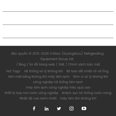
GIỚI THIỆU VỀ H.STARS
QUAN HỆ ĐỐI TÁC
LIÊN HỆ CHÚNG TÔI
Bản quyền © 2015-2026 H.Stars (Guangzhou) Refrigerating
Equipment Group Ltd.
/
Blog
/
Sơ đồ trang web
/
XML
/
Chính sách bảo mật
Hot Tags :
Hệ thống xử lý không khí
Bộ trao đổi nhiệt vỏ và ống
làm mát bằng không khí máy làm lạnh
Đơn vị xử lý không khí
công nghiệp hệ thống làm lạnh
máy làm lạnh công nghiệp hiệu quả cao
thiết bị bay hơi nước công nghiệp
khách sạn hệ thống nước nóng
Nhiệt độ cao bơm nhiệt
máy làm ẩm không khí