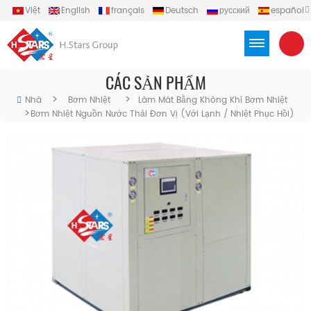
Việt
English
français
Deutsch
русский
español
português
العربية
Türkçe
Indonesia
CÁC SẢN PHẨM
>
>
Nhà
Bơm Nhiệt
Làm Mát Bằng Không Khí Bơm Nhiệt
>
Bơm Nhiệt Nguồn Nước Thải Đơn Vị (với Lạnh / Nhiệt Phục Hồi)