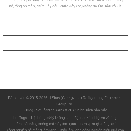
 cháy
H'stars Ultra-Low Đơn vị bơm nhiệt nguồn nhiệt độ hoạt động ổn định
 kín,
trong môi trường của -25 ℃ ~ 43oC, sử dụng không khí như một nguồ
p khí
nhiệt, không có chất gây ô nhiễm được thải ra, và 55oC Nước nóng đư
chuẩn bị để đáp ứng nhu cầu nước nóng giữa 35-55oC. Nó có chức
năng sưởi ấm và phù hợp để cung cấp không khí trực tiếp hoặc bức x
sàn sưởi ấm.
CÁC SẢN PHẨM
GIỚI THIỆU VỀ H.STARS
QUAN HỆ ĐỐI TÁC
LIÊN HỆ CHÚNG TÔI
Bản quyền © 2015-2026 H.Stars (Guangzhou) Refrigerating Equipment
Group Ltd.
/
Blog
/
Sơ đồ trang web
/
XML
/
Chính sách bảo mật
Hot Tags :
Hệ thống xử lý không khí
Bộ trao đổi nhiệt vỏ và ống
làm mát bằng không khí máy làm lạnh
Đơn vị xử lý không khí
công nghiệp hệ thống làm lạnh
máy làm lạnh công nghiệp hiệu quả cao