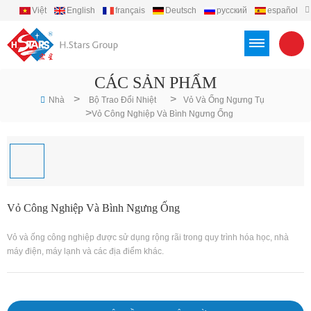
Việt
English
français
Deutsch
русский
español
português
العربية
Türkçe
Indonesia
CÁC SẢN PHẨM
>
>
Nhà
Bộ Trao Đổi Nhiệt
Vỏ Và Ống Ngưng Tụ
>
Vỏ Công Nghiệp Và Bình Ngưng Ống
Vỏ Công Nghiệp Và Bình Ngưng Ống
Vỏ và ống công nghiệp được sử dụng rộng rãi trong quy trình hóa học, nhà
máy điện, máy lạnh và các địa điểm khác.