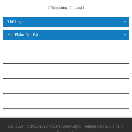
Tổng cộng
5
trang
Thể Loại
Sản Phẩm Nổi Bật
CÁC SẢN PHẨM
GIỚI THIỆU VỀ H.STARS
QUAN HỆ ĐỐI TÁC
LIÊN HỆ CHÚNG TÔI
Bản quyền © 2015-2026 H.Stars (Guangzhou) Refrigerating Equipment