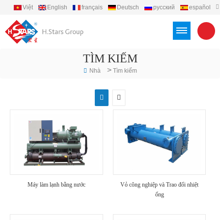
Việt
English
français
Deutsch
русский
español
português
العربية
Türkçe
Indonesia
TÌM KIẾM
>
Nhà
Tìm kiếm
Máy làm lạnh bằng nước
Vỏ công nghiệp và Trao đổi nhiệt
ống