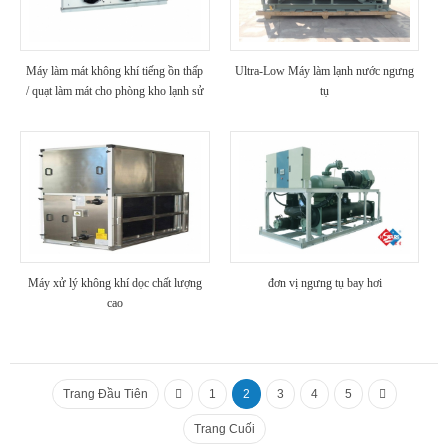
Máy làm mát không khí tiếng ồn thấp
Ultra-Low Máy làm lạnh nước ngưng
/ quạt làm mát cho phòng kho lạnh sử
tụ
dụng nhà máy chế biến thực phẩm
Máy xử lý không khí dọc chất lượng
đơn vị ngưng tụ bay hơi
cao
Trang Đầu Tiên
1
2
3
4
5
Trang Cuối