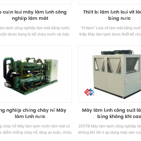
p cuộn loại máy làm lạnh công
Thiết bị làm lạnh loại vít 
nghiệp làm mát
bằng nước
àm lạnh công nghiệp làm mát bằng nước
"H'stars" Loại vít làm mát bằng nướ
 cuộn được trang bị bể chứa nước và máy
thấp Máy làm lạnh được thiết kế cho
nước tuần hoàn theo khả năng làm mát,
điện lạnh và công nghiệp làm mát. 
áy nén thương hiệu nổi tiếng và kiểm soát
một loạt các mô hình hoàn chỉnh 
tử Thành phần. Nó được trang bị Hiệu quả
các yêu cầu của công suất và nhiệt
ỏ và ống thiết bị ngưng tụ và thiết bị bay
khác nhau yêu cầu. Thương hiệu:
hơi.
ng nghiệp chống cháy nổ Máy
Máy làm lạnh công suất 
làm lạnh nước
bằng không khí ca
 cháy nổ Máy làm lạnh nước làm mát có
20STB Máy làm lạnh công nghiệp l
c điểm chống cháy nổ, tăng an toàn, chứa
không khí Sê-ri áp dụng máy nén cu
u, chứa đầy cát, không tia lửa, bầu và kín,
toàn, được phát triển Hiệu quả cao 