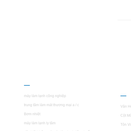
CÁC SẢN PHẨM
GIỚ
H.S
máy làm lạnh công nghiệp
trung tâm làm mát thương mại a / c
Văn H
Bơm nhiệt
Cột M
máy làm lạnh ly tâm
Tôn V