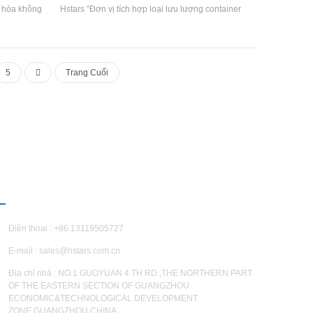
u hòa không
Hstars ”Đơn vị tích hợp loại lưu lượng container
 Gia công.
được thiết kế đặc biệt để vận chuyển container
 nhiệt cao,
của Quảng Châu H'Tars Nhóm. Quảng Châu
á trình hóa
H'tars Nhóm có thể điều chỉnh giải pháp theo
 dịp khác.
nhu cầu của dự án cụ thể từ khách hàng.
5
Trang Cuối
Thương hiệu: Hstars Điện lạnh Phạm vi: tùy
chỉnh Ứng dụng: công nghiệp vận tải, vv
IÊN HỆ CHÚNG TÔI
Điện thoại : +86 13119505727
E-mail :
sales@hstars.com.cn
Địa chỉ nhà : NO.1 GUOYUAN 4 TH RD.,THE NORTHERN PART
OF THE EASTERN SECTION OF GUANGZHOU
ECONOMIC&TECHNOLOGICAL DEVELOPMENT
ZONE,GUANGZHOU,CHINA