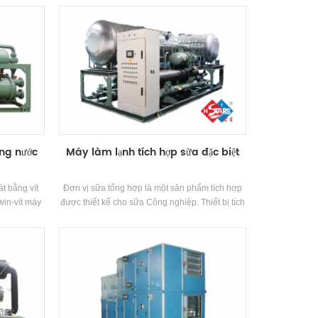
7C Chất làm
nước và nhiệt độ bay hơi là nhỏ,và điện trở dọc
n 2 cấp độ
theo con đường là nhỏ. Nó phù hợp cho các
đơn vị có lưu thông lớn và làm mát tốt Hiệu lực.
ằng nước
Máy làm lạnh tích hợp sữa đặc biệt
t bằng vít
Đơn vị sữa tổng hợp là một sản phẩm tích hợp
in-vít máy
được thiết kế cho sữa Công nghiệp. Thiết bị tích
quả cao Xịt
hợp đơn vị chính làm lạnh, bể chứa nước đông
h, hiệu quả
lạnh, máy bơm nước tuần hoàn đông lạnh, hệ
 tiêu chuẩn
thống đường thủy và các thành phần van và tích
hợp dự án vào sản xuất dòng.