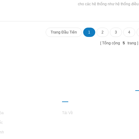
cho các hệ thống như hệ thống điề
khí, hệ thống làm mát và bơm nhiệt
Bảo trì thuận tiện, hiệu suất truyền
được sử dụng rộng rãi trong các qu
học, nhà máy điện, máy lạnh và các
Trang Đầu Tiên
1
2
3
4
5
Tổng cộng
trang
I THIỆU VỀ
QUAN HỆ ĐỐI
L
TARS
TÁC
óa
Tải Về
ốc
inh