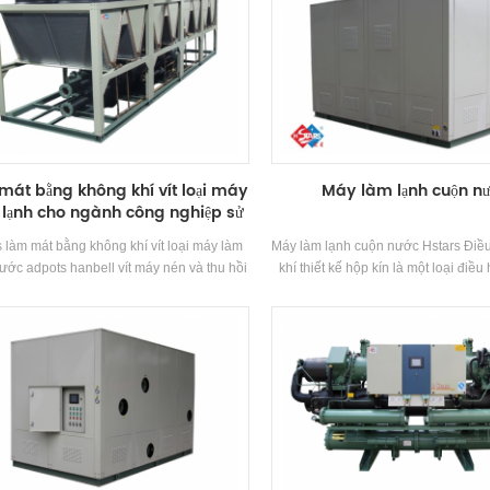
mát bằng không khí vít loại máy
Máy làm lạnh cuộn n
lạnh cho ngành công nghiệp sử
dụng
s làm mát bằng không khí vít loại máy làm
Máy làm lạnh cuộn nước Hstars Điề
ước adpots hanbell vít máy nén và thu hồi
khí thiết kế hộp kín là một loại điề
 tùy chọn cho khách hàng sử dụng inustry.
khí loại chia, được sử dụng rộng rã
hất lượng cao với hoạt động dễ dàng.
và nhỏ Văn phòng. điều hòa không 
những ưu điểm của năng lượng c
mạnh Sức mạnh. Thiết bị có 8 thông 
tiêu chuẩn và đầu vào nước làm mát
Phạm vi 21-35 °C. Thương hiệu: H
mát.Công suất Phạm vi: 25,7kw ~ 
dụng: Nhà máy, nhà hàng, trung tâ
văn phòng và máy lạnh khác hệ