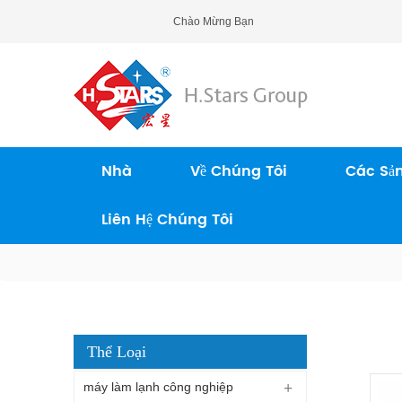
Chào Mừng Bạn Đến H.Stars (Guangzhou) Re
Nhà
Về Chúng Tôi
Các Sả
Liên Hệ Chúng Tôi
Thể Loại
máy làm lạnh công nghiệp