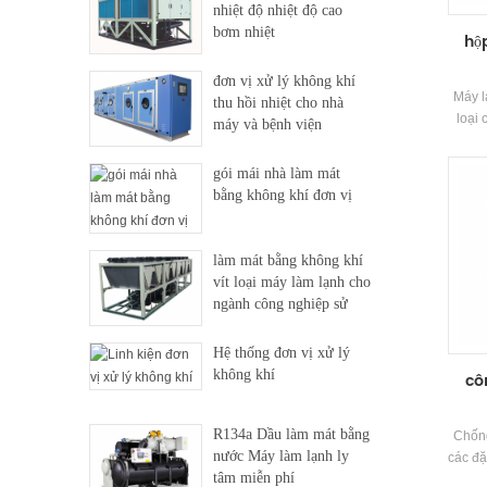
nhiệt độ nhiệt độ cao
bơm nhiệt
hộ
đơn vị xử lý không khí
Máy l
thu hồi nhiệt cho nhà
loại
máy và bệnh viện
bơm 
với m
gói mái nhà làm mát
điện 
bằng không khí đơn vị
cao v
làm mát bằng không khí
vít loại máy làm lạnh cho
ngành công nghiệp sử
dụng
Hệ thống đơn vị xử lý
không khí
cô
R134a Dầu làm mát bằng
Chống
nước Máy làm lạnh ly
các đặ
tâm miễn phí
đầy dầ