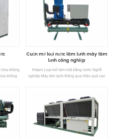
ước
Cuộn mở loại nước làm lạnh máy làm
lạnh công nghiệp
u hòa không
Hstars Loại mở làm mát bằng nước Nghề
u hòa không
nghiệp Máy làm lạnh thông qua Hiệu quả cao
i trong nhà
Máy nén và các thành phần điều khiển điện tử,
khí tủ có
được trang bị với bình ngưng làm mát tuyệt vời
ao và gió
và Thiết bị bay hơi
số kỹ thuật
 nhiệt độ.
stars làm
147,7kw Ứng
m mua sắm,
 thống.