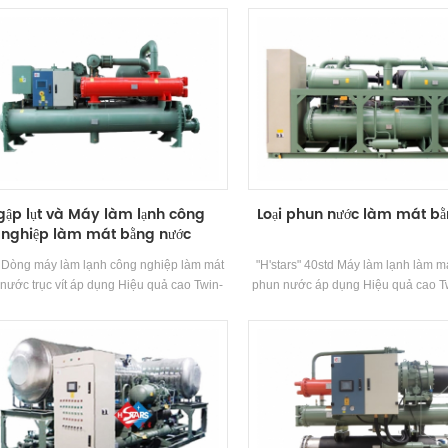
, phù hợp vớimôi trường không gian trong
nhiệt vỏ và ống, sử dụng R22, R40
ự kín với hỗn hợp khí nổ trong không khí.
lạnh, hiệu suất năng lượng lên đế
gập lụt và Máy làm lạnh công
Loại phun nước làm mát b
nghiệp làm mát bằng nước
 Dòng máy làm lạnh công nghiệp làm mát
"H'stars" 40std Máy làm lạnh làm má
nước trục vít áp dụng Hiệu quả cao Twin-
phun nước áp dụng Hiệu quả cao Tw
áy nén, tự phát triển và sản xuất Hiệu quả
nén, tự phát triển và sản xuất Hiệu 
 Thiết bị bay hơi loại ngập nước, R22,
bay hơi, R22, chỉ 34A Chất làm lạn
 Chất làm lạnh, có thể đạt 5.5. Đơn vị có
năng lượng lên tới 5.5. Đơn vị có 20
20 tiêu chuẩn Thông số kỹ thuật.
Thông số kỹ thuật.