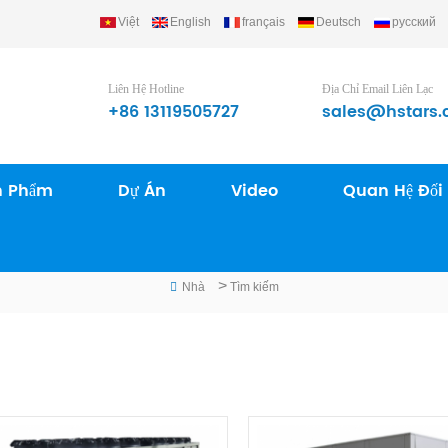
Việt
English
français
Deutsch
русский
frigerating Equipment Group Ltd..
Liên Hệ Hotline
Địa Chỉ Email Liên Lạc
+86 13119505727
sales@hstars.
n Phẩm
Dự Án
Video
Quan Hệ Đối
TÌM KIẾM
>
Nhà
Tìm kiếm