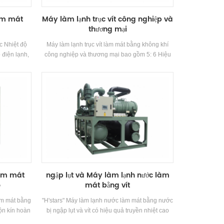
làm mát
Máy làm lạnh trục vít công nghiệp và
thương mại
c Nhiệt độ
Máy làm lạnh trục vít làm mát bằng không khí
 điện lạnh,
công nghiệp và thương mại bao gồm 5: 6 Hiệu
Nó đòi hỏi
quả cao Máy nén trục vít Chất lượng cao Bình
để đáp ứng
ngưng và thiết bị bay hơi, và được trang bị Tên
 độ làm mát
thương hiệu Kiểm soát điện Thành phần, có thể
 H'stars
được sử dụng rộng rãi trong các ngành công
nghiệp khác nhau.
làm mát
ngập lụt và Máy làm lạnh nước làm
o
mát bằng vít
àm mát bằng
"H'stars" Máy làm lạnh nước làm mát bằng nước
ộn kín hoàn
bị ngập lụt và vít có hiệu quả truyền nhiệt cao
Bộ trao đổi
hơn, và chênh lệch nhiệt độ giữa nhiệt độ ổ cắm