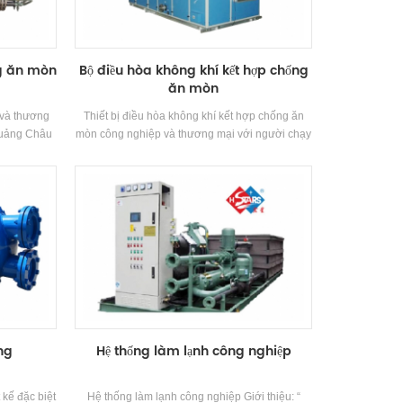
ng ăn mòn
Bộ điều hòa không khí kết hợp chống
ăn mòn
 và thương
Thiết bị điều hòa không khí kết hợp chống ăn
 Quảng Châu
mòn công nghiệp và thương mại với người chạy
ệp đặc biệt
thu hồi nhiệt, bộ điều hòa không khí này được
ản phẩm là
sử dụng rộng rãi trong những người đó Các
W và có thể
ngành công nghiệp có bằng chứng ăn mòn Yêu
u khác nhau
cầu.
ống
Hệ thống làm lạnh công nghiệp
 kế đặc biệt
Hệ thống làm lạnh công nghiệp Giới thiệu: “