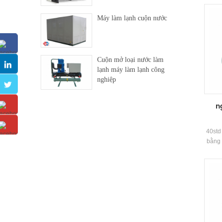
v.v.
nhà t
Máy làm lạnh cuộn nước
Cuộn mở loại nước làm
lạnh máy làm lạnh công
nghiệp
n
40std
bằng 
vít m
cao
R134a