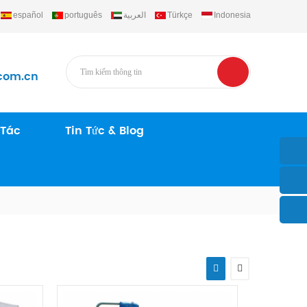
español
português
العربية
Türkçe
Indonesia
com.cn
 Tác
Tin Tức & Blog