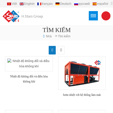
Việt
English
français
Deutsch
русский
español
português
العربية
Türkçe
Indonesia
TÌM KIẾM
>
Nhà
Tìm kiếm
Nhiệt độ không đổi và điều hòa
không khí
bơm nhiệt với hệ thống làm mát