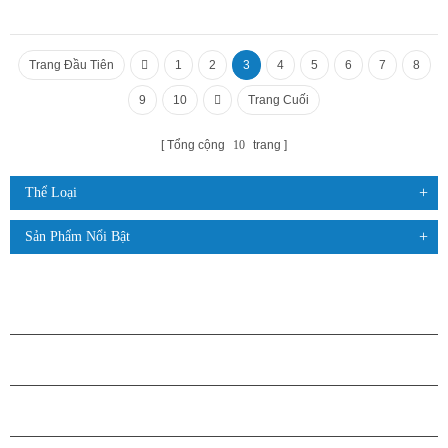
Trang Đầu Tiên
1
2
3
4
5
6
7
8
9
10
Trang Cuối
Tổng cộng
10
trang
Thể Loại
Sản Phẩm Nổi Bật
CÁC SẢN PHẨM
GIỚI THIỆU VỀ H.STARS
QUAN HỆ ĐỐI TÁC