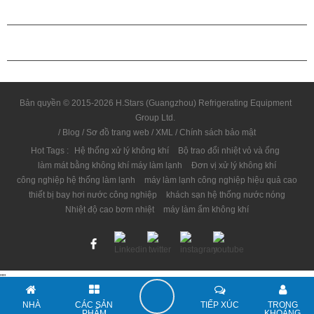
QUAN HỆ ĐỐI TÁC
LIÊN HỆ CHÚNG TÔI
Bản quyền © 2015-2026 H.Stars (Guangzhou) Refrigerating Equipment
Group Ltd.
/
Blog
/
Sơ đồ trang web
/
XML
/
Chính sách bảo mật
Hot Tags :
Hệ thống xử lý không khí
Bộ trao đổi nhiệt vỏ và ống
làm mát bằng không khí máy làm lạnh
Đơn vị xử lý không khí
công nghiệp hệ thống làm lạnh
máy làm lạnh công nghiệp hiệu quả cao
thiết bị bay hơi nước công nghiệp
khách sạn hệ thống nước nóng
Nhiệt độ cao bơm nhiệt
máy làm ẩm không khí
"
"
NHÀ
CÁC SẢN
TIẾP XÚC
TRONG
PHẨM
KHOẢNG