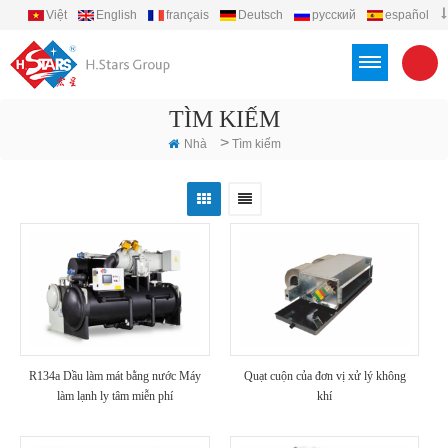
Việt
English
français
Deutsch
русский
español
português
العربية
Türkçe
Indonesia
TÌM KIẾM
>
Nhà
Tìm kiếm
R134a Dầu làm mát bằng nước Máy
Quạt cuộn của đơn vị xử lý không
làm lạnh ly tâm miễn phí
khí