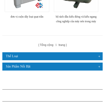
đơn vị cuộn dây loại quạt trần
bộ tách dầu kiểu đứng và kiểu ngang
công nghiệp của máy nén trong máy
làm lạnh
Tổng cộng
1
trang
Thể Loại
Sản Phẩm Nổi Bật
CÁC SẢN PHẨM
GIỚI THIỆU VỀ H.STARS