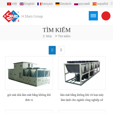
Việt
English
français
Deutsch
русский
español
português
العربية
Türkçe
Indonesia
TÌM KIẾM
>
Nhà
Tìm kiếm
gói mái nhà làm mát bằng không khí
làm mát bằng không khí vít loại máy
đơn vị
làm lạnh cho ngành công nghiệp sử
dụng