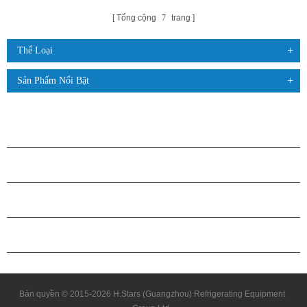
Tổng cộng
7
trang
Thể Loại
Sản Phẩm Nổi Bật
CÁC SẢN PHẨM
GIỚI THIỆU VỀ H.STARS
QUAN HỆ ĐỐI TÁC
LIÊN HỆ CHÚNG TÔI
Bản quyền © 2015-2026 H.Stars (Guangzhou) Refrigerating Equipment