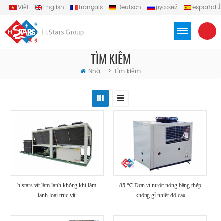
Việt
English
français
Deutsch
русский
español
português
العربية
Türkçe
Indonesia
TÌM KIẾM
>
Nhà
Tìm kiếm
h.stars vít làm lạnh không khí làm
85 ℃ Đơn vị nước nóng bằng thép
lạnh loại trục vít
không gỉ nhiệt độ cao