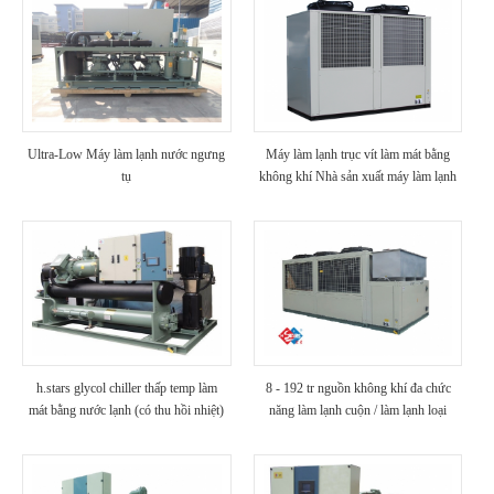
Ultra-Low Máy làm lạnh nước ngưng
Máy làm lạnh trục vít làm mát bằng
tụ
không khí Nhà sản xuất máy làm lạnh
100 tấn (với nhiệt phục hồi)
h.stars glycol chiller thấp temp làm
8 - 192 tr nguồn không khí đa chức
mát bằng nước lạnh (có thu hồi nhiệt)
năng làm lạnh cuộn / làm lạnh loại
trục vít cho khách sạn / bệnh viện /
biệt thự sử dụng