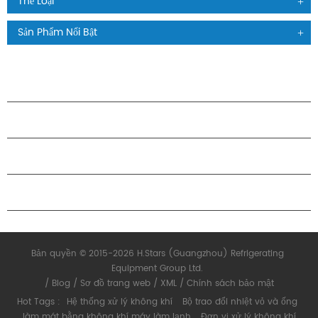
Thể Loại
Sản Phẩm Nổi Bật
CÁC SẢN PHẨM
GIỚI THIỆU VỀ H.STARS
QUAN HỆ ĐỐI TÁC
LIÊN HỆ CHÚNG TÔI
Bản quyền © 2015-2026 H.Stars (Guangzhou) Refrigerating
Equipment Group Ltd.
/
Blog
/
Sơ đồ trang web
/
XML
/
Chính sách bảo mật
Hot Tags :
Hệ thống xử lý không khí
Bộ trao đổi nhiệt vỏ và ống
làm mát bằng không khí máy làm lạnh
Đơn vị xử lý không khí