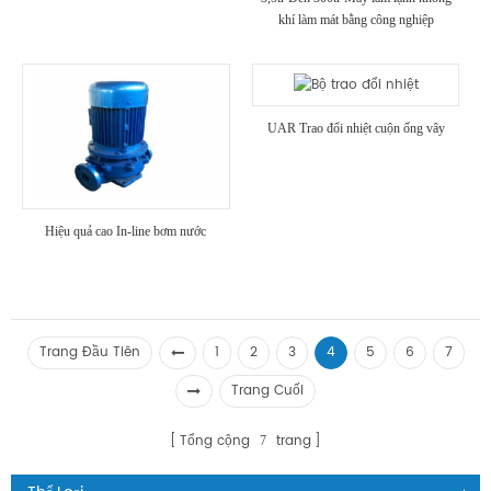
khí làm mát bằng công nghiệp
UAR Trao đổi nhiệt cuộn ống vây
Hiệu quả cao In-line bơm nước
Trang Đầu Tiên
1
2
3
4
5
6
7
Trang Cuối
Tổng cộng
trang
7