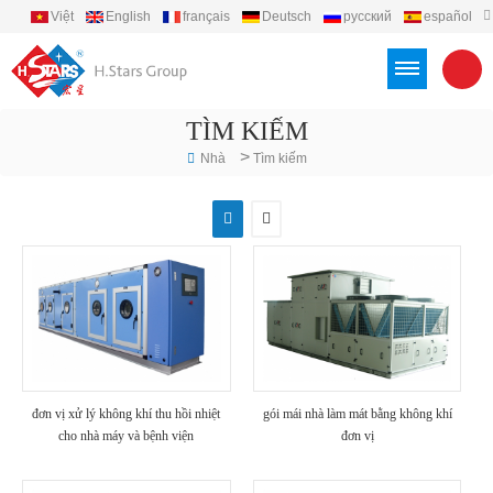
Việt
English
français
Deutsch
русский
español
português
العربية
Türkçe
Indonesia
TÌM KIẾM
>
Nhà
Tìm kiếm
đơn vị xử lý không khí thu hồi nhiệt
gói mái nhà làm mát bằng không khí
cho nhà máy và bệnh viện
đơn vị