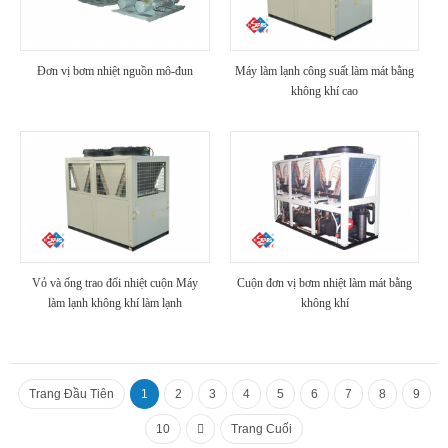
Đơn vị bơm nhiệt nguồn mô-đun
Máy làm lạnh công suất làm mát bằng
không khí cao
Vỏ và ống trao đổi nhiệt cuộn Máy
Cuộn đơn vị bơm nhiệt làm mát bằng
làm lạnh không khí làm lạnh
không khí
Trang Đầu Tiên
1
2
3
4
5
6
7
8
9
10
Trang Cuối