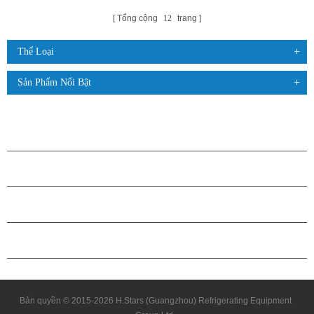
Tổng cộng
12
trang
Thể Loại
Sản Phẩm Nổi Bật
CÁC SẢN PHẨM
GIỚI THIỆU VỀ H.STARS
QUAN HỆ ĐỐI TÁC
LIÊN HỆ CHÚNG TÔI
Bản quyền © 2015-2026 H.Stars (Guangzhou) Refrigerating Equipment