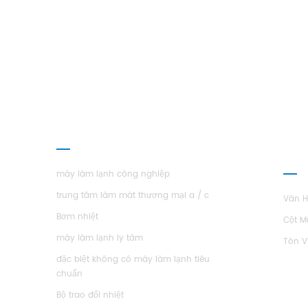
hiệu
120,
chất
thực
CÁC SẢN PHẨM
GIỚI
H.ST
máy làm lạnh công nghiệp
trung tâm làm mát thương mại a / c
Văn 
Bơm nhiệt
Cột M
máy làm lạnh ly tâm
Tôn V
đặc biệt không có máy làm lạnh tiêu
chuẩn
Bộ trao đổi nhiệt