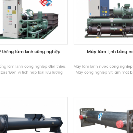
ệ thống làm lạnh công nghiệp
Máy làm lạnh bằng n
ống làm lạnh công nghiệp Giới thiệu:
Máy làm lạnh nước công nghiệp G
stars ”Đơn vị tích hợp loại lưu lượng
Máy công nghiệp vít làm mát 
tainer được thiết kế đặc biệt để vận
là một loạt các sản phẩm dành
ển container của Quảng Châu H'Tars
nghiệp Ứng dụng. Có 52 thông s
m. Quảng Châu H'tars Nhóm có thể
tiêu chuẩn cho Đơn vị. Thương h
chỉnh giải pháp theo nhu cầu của dự
Khả năng làm mát Phạm vi: 1
cụ thể từ khách hàng. Thương hiệu:
9699.8KW Ứng dụng: Thiết bị h
rs Điện lạnh Phạm vi: tùy chỉnh Ứng
dược phẩm, công nghiệp, chế 
dụng: công nghiệp vận tải, vv
phẩm và các địa điểm công ng