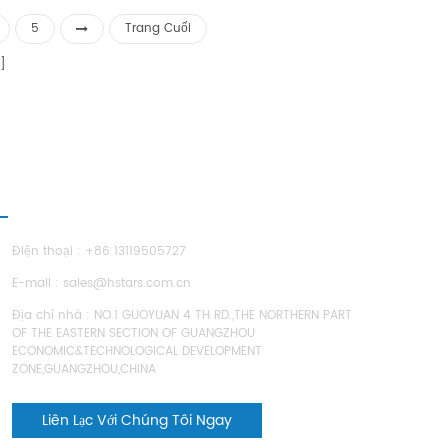
5
Trang Cuối
IÊN HỆ CHÚNG TÔI
Điện thoại : +86 13119505727
E-mail :
sales@hstars.com.cn
Địa chỉ nhà : NO.1 GUOYUAN 4 TH RD.,THE NORTHERN PART
OF THE EASTERN SECTION OF GUANGZHOU
ECONOMIC&TECHNOLOGICAL DEVELOPMENT
ZONE,GUANGZHOU,CHINA
Liên Lạc Với Chúng Tôi Ngay