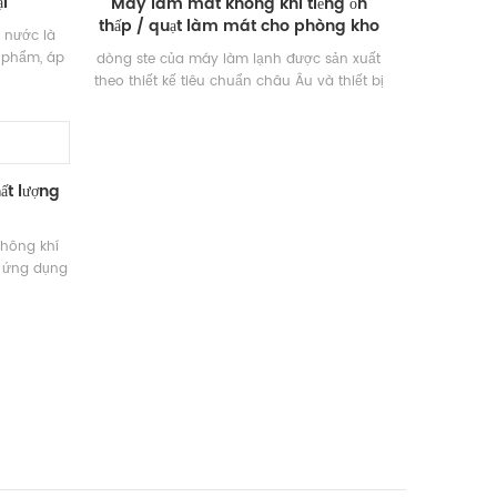
i
Máy làm mát không khí tiếng ồn
thấp / quạt làm mát cho phòng kho
 nước là
lạnh sử dụng nhà máy chế biến thực
 phẩm, áp
dòng ste của máy làm lạnh được sản xuất
phẩm
g làm mát
theo thiết kế tiêu chuẩn châu Âu và thiết bị
 chế biến
của chúng tôi. chúng được trang bị bộ trao
ộ thấp đặc
đổi nhiệt hiệu suất cao và quạt 100 chiều
xerox của Đức để đảm bảo chất lượng sản
phẩm và kéo dài tuổi thọ để đảm bảo an
ất lượng
toàn cho kho lạnh. các sản phẩm được
chia thành bakiểus: loại nhiệt độ cao, loại
nhiệt độ trung bình và loại nhiệt độ thấp.
không khí
c ứng dụng
ệt và thời