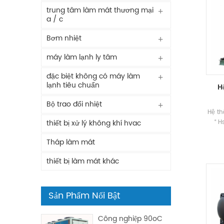
trung tâm làm mát thương mại
a / c
Bơm nhiệt
máy làm lạnh ly tâm
đặc biệt không có máy làm
lạnh tiêu chuẩn
H
Bộ trao đổi nhiệt
Hệ th
“ H
thiết bị xử lý không khí hvac
con
Tháp làm mát
chuy
Nhó
thiết bị làm mát khác
điều 
án 
Hsta
Sản Phẩm Nổi Bật
Công nghiệp 90oC