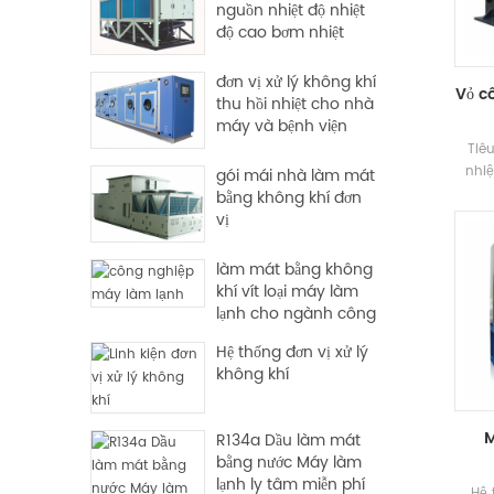
nguồn nhiệt độ nhiệt
độ cao bơm nhiệt
đơn vị xử lý không khí
Vỏ c
thu hồi nhiệt cho nhà
máy và bệnh viện
Tiê
nhiệ
gói mái nhà làm mát
bằng không khí đơn
vị
làm mát bằng không
khí vít loại máy làm
lạnh cho ngành công
nghiệp sử dụng
Hệ thống đơn vị xử lý
không khí
M
R134a Dầu làm mát
bằng nước Máy làm
lạnh ly tâm miễn phí
Hệ 