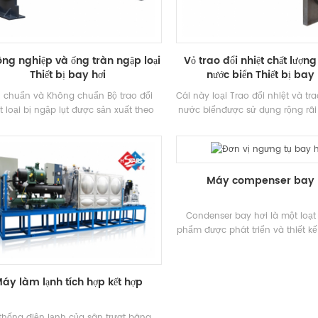
ông nghiệp và ống tràn ngập loại
Vỏ trao đổi nhiệt chất lượn
Thiết bị bay hơi
nước biển Thiết bị bay 
u chuẩn và Không chuẩn Bộ trao đổi
Cái này loại Trao đổi nhiệt và tra
t loại bị ngập lụt được sản xuất theo
nước biểnđược sử dụng rộng rãi
khách hàng yêu cầu.
thiết bị hàng hải nhưng cũng p
những người đó hệ thống cần 
chất hoặc crossive Chất l
Máy compenser bay 
Condenser bay hơi là một loạt
phẩm được phát triển và thiết kế 
cho công nghiệp Điện lạnh. Sự 
giữa bình ngưng bay hơi và tháp
là sự thay đổi pha của môi trườ
áy làm lạnh tích hợp kết hợp
được làm mát có thể được chia
loại, lưu lượng ngược và dòng
theo hướng dòng chảy của khô
thống điện lạnh của sân trượt băng