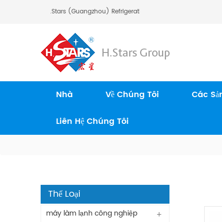
ào Mừng Bạn Đến H.Stars (Guangzhou) Refrigerating Equipment Group Ltd.
Nhà
Về Chúng Tôi
Các Sả
Liên Hệ Chúng Tôi
Thể Loại
máy làm lạnh công nghiệp