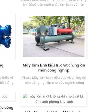
khí 20oC bên dưới chất làm lạnh và nén
nhiệt vào nhiệt độ cao và chất làm lạnh áp
suất cao, sau đó được thông qua truyền
nhiệt đến nhu cầu được làm nóng nước
hoặc phương tiện truyền thông khác
ống
Máy làm lạnh kiểu trục vít chống ăn
mòn công nghiệp
 thiết kế
H'Stars Máy làm lạnh kiểu trục vít chống ăn
 hệ thống
mòn công nghiệp cho các ngành công
àm mát và
nghiệp đặc biệt với yêu cầu chống ăn
 tiện, hiệu
mòn. Sản phẩm có sẵn cho tùy chỉnh với
dụng rộng
60-3200kW và có thể được thiết kế đặc
c, nhà máy
biệt theo các nhu cầu khác nhau.
ớc công
khác.