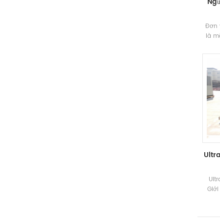
Ngư
Đơn 
là m
áp 
mát
biến 
Ultr
Ult
Giới
bằng 
cho 
số kỹ