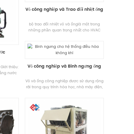
Vỏ công nghiệp và Trao đổi nhiệt ống
bộ trao đổi nhiệt vỏ và ốnglà một trong
những phần quan trọng nhất cho HVAC
Đơn vị như máy làm lạnh đơn vị và bộ
bơm nhiệt, được sử dụng rộng rãi trong tất
cả các loại công nghiệp và thương mại
ước
khu vực.
Vỏ công nghiệp và Bình ngưng ống
iới thiệu:
bằng nước
 cho công
Vỏ và ống công nghiệp được sử dụng rộng
ố kỹ thuật
rãi trong quy trình hóa học, nhà máy điện,
iệu: Hstars
máy lạnh và các địa điểm khác.
20,3KW ~
óa chất,
biến thực
hiệp khác