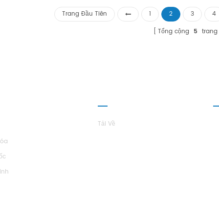
: Hstars Khả năng làm mát Phạm vi:
Trang Đầu Tiên
1
2
3
4
3KW ~ 1000kw Ứng dụng: Thiết bị hóa
, dược phẩm, công nghiệp, chế biến
Tổng cộng
5
trang
 phẩm và các địa điểm công nghiệp
khác
 THIỆU VỀ
QUAN HỆ ĐỐI TÁC
L
ARS
Tải Về
Hóa
ốc
inh