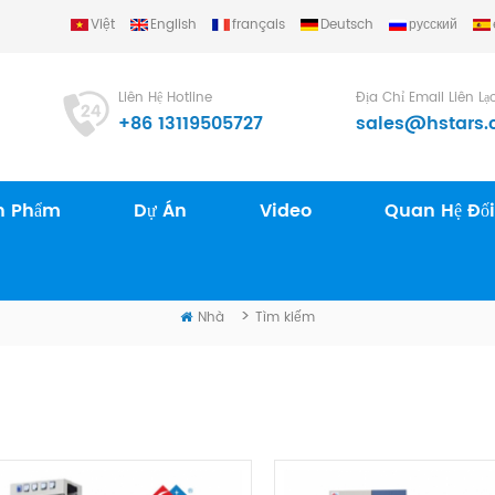
Việt
English
français
Deutsch
русский
.
Liên Hệ Hotline
Địa Chỉ Email Liên Lạ
+86 13119505727
sales@hstars.
n Phẩm
Dự Án
Video
Quan Hệ Đối
TÌM KIẾM
>
Nhà
Tìm kiếm