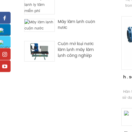
tro
pháp 
tiế
Máy làm lạnh cuộn
tiếp 
nước
Đơn v
Loại 
lạn
Cuộn mở loại nước
làm
làm lạnh máy làm
lạnh công nghiệp
h . 
Hăn 
sử dụ
, làm