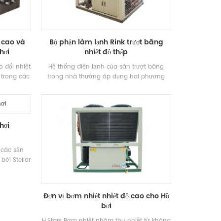
g cao và
Bộ phận làm lạnh Rink trượt băng
hơi
nhiệt độ thấp
o đổi nhiệt
Hệ thống điện lạnh của sân trượt băng
 trong các
trong nhà thường áp dụng hai phương
hù hợp với
pháp điện lạnh Phương pháp: Mở rộng trực
xử lý hóa
tiếp và gián tiếp Làm mát. Mở rộng trực
ỏng.
tiếp thông qua "hstars" Hỗn ly thương hiệu
Đơn vị; Làm mát gián tiếp áp dụng "hstars"
hơi
Loại vít thương hiệu Nhiệt độ thấp Máy làm
lạnh, glycol được sử dụng như một chất
làm lạnh để tạo thành băng trên Rink.
 các sản
bởi Stellar
khác biệt
 giải nhiệt
ng làm mát
Đơn vị bơm nhiệt nhiệt độ cao cho Hồ
 thành hai
bơi
 hỗn hợp
ng khí và
H.Stars Bơm nhiệt nhóm thu nhiệt từ không