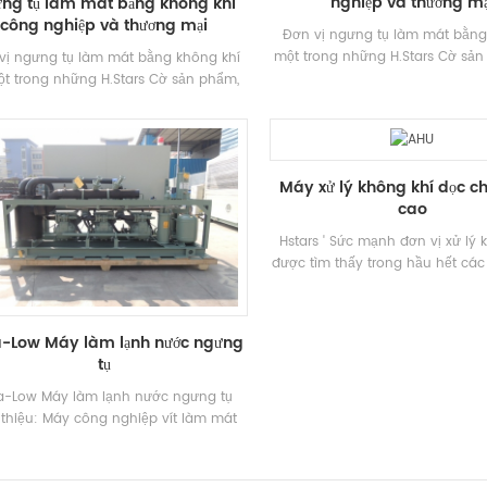
nghiệp và thương mạ
ng tụ làm mát bằng không khí
công nghiệp và thương mại
Đơn vị ngưng tụ làm mát bằng
một trong những H.Stars Cờ sản
vị ngưng tụ làm mát bằng không khí
dụng rộng rãi cho các hệ thốn
ột trong những H.Stars Cờ sản phẩm,
công nghiệp và thương mại để
dụng rộng rãi cho các hệ thống làm
thực phẩm, điện lạnh và nhiệt đ
 công nghiệp và thương mại để chế
biệt yêu cầu.
thực phẩm, điện lạnh và nhiệt độ thấp
đặc biệt yêu cầu.
Máy xử lý không khí dọc ch
cao
Hstars ' Sức mạnh đơn vị xử lý 
được tìm thấy trong hầu hết cá
công nghiệp Khi Thiết kế đặc bi
gian dài Kinh nghiệm.
a-Low Máy làm lạnh nước ngưng
tụ
ra-Low Máy làm lạnh nước ngưng tụ
 thiệu: Máy công nghiệp vít làm mát
nước là một loạt các sản phẩm dành
công nghiệp Ứng dụng. Có 52 thông
 thuật tiêu chuẩn cho Đơn vị. Thương