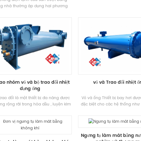
bình xịt
ng nhà thường áp dụng hai phương
điện lạnh Phương pháp: Mở rộng trực
p và gián tiếp Làm mát. Mở rộng trực
thông qua "hstars" Hỗn ly thương hiệu
ị; Làm mát gián tiếp áp dụng "hstars"
vít thương hiệu Nhiệt độ thấp Máy làm
h, glycol được sử dụng như một chất
 lạnh để tạo thành băng trên Rink.
sao nhóm vỏ và bộ trao đổi nhiệt
vỏ và Trao đổi nhiệt 
dạng ống
trao đổi là một thiết bị đa năng được
Vỏ và ống Thiết bị bay hơi được
ng rộng rãi trong hóa dầu , luyện kim
đặc biệt cho các hệ thống như
 lạnh , khí và các ngành công nghiệp
điều hòa không khí, hệ thống l
khác .
bơm nhiệt Gia công. Bảo trì thuận
suất truyền nhiệt cao, được sử 
rãi trong các quá trình hóa họ
Ngưng tụ làm mát bằng nư
điện, máy lạnh và các dịp 