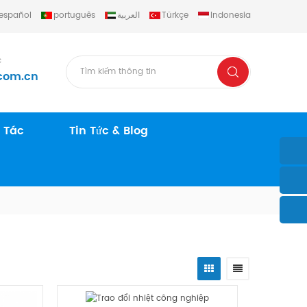
español
português
العربية
Türkçe
Indonesia
c
com.cn
 Tác
Tin Tức & Blog