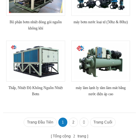
Bộ phận bơm nhiệt đóng gói nguồn
máy bơm nước loại td (50hz & 80hz)
không khí
Thấp, Nhiệt Độ Không Nguồn Nhiệt
máy làm lạnh ly tâm làm mát bằng
Bơm
nước điện áp cao
Trang Đầu Tiên
1
2
Trang Cuối
Tổng cộng
2
trang