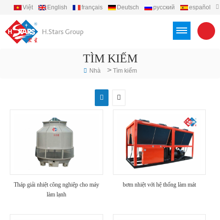
Việt
English
français
Deutsch
русский
español
português
العربية
Türkçe
Indonesia
TÌM KIẾM
>
Nhà
Tìm kiếm
Tháp giải nhiệt công nghiệp cho máy
bơm nhiệt với hệ thống làm mát
làm lạnh