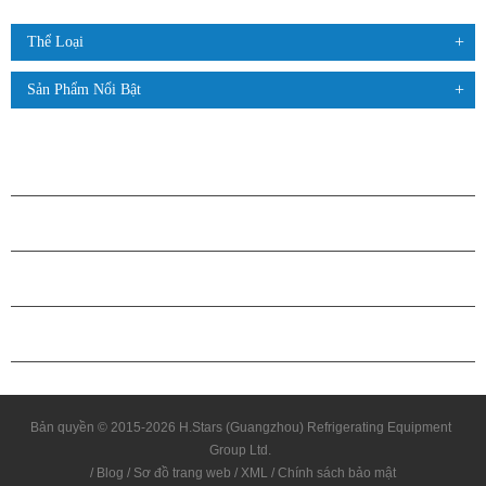
Thể Loại
Sản Phẩm Nổi Bật
CÁC SẢN PHẨM
GIỚI THIỆU VỀ H.STARS
QUAN HỆ ĐỐI TÁC
LIÊN HỆ CHÚNG TÔI
Bản quyền © 2015-2026 H.Stars (Guangzhou) Refrigerating Equipment
Group Ltd.
/
Blog
/
Sơ đồ trang web
/
XML
/
Chính sách bảo mật