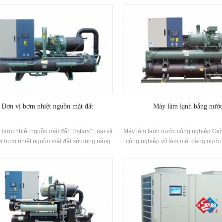
trì thuận tiện, hiệu suất truyền nhiệt cao,
nhiệt, không có chất gây ô nhiễm đư
sử dụng rộng rãi trong các quá trình hóa
và 55oC Nước nóng được chuẩn bị 
 nhà máy điện, máy lạnh và các dịp khác.
nhu cầu nước nóng giữa 35-55oC. 
năng sưởi ấm và phù hợp để cung
khí trực tiếp hoặc bức xạ sàn s
Đơn vị bơm nhiệt nguồn mặt đất
Máy làm lạnh bằng nướ
 bơm nhiệt nguồn mặt đất "Hstars" Loại vít
Máy làm lạnh nước công nghiệp Giới
ị bơm nhiệt nguồn mặt đất sử dụng năng
công nghiệp vít làm mát bằng nước 
g mặt đất là nguồn năng lượng chính, và
các sản phẩm dành cho công nghiệ
ứng nhu cầu của hệ thống sưởi ấm mùa
Có 52 thông số kỹ thuật tiêu chuẩn 
 và làm mát mùa hè thông qua điều hòa
Thương hiệu: Hstars Khả năng là
 độ nguồn đất cao cấp hệ thống. Hệ thống
vi: 120,3KW ~ 9699.8KW Ứng dụng: T
ảng 50% tiết kiệm năng lượng so với sưởi
chất, dược phẩm, công nghiệp, chế
ều hòa không khí thông thường hệ thống.
phẩm và các địa điểm công nghi
ng hiệu: Hstars Khả năng làm mát Phạm
98kw ~ 7931kw; sưởi ấm Phạm vi: 119kw ~