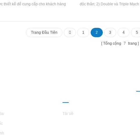
c thiết kế để cung cấp cho khách hàng
độc thân; 2) Double và Triple Mạch
 giải pháp tốt nhất hiện có trong việc sử
tràn ngập loại Thiết bị bay hơi cho đ
g điều hòa không khí và làm lạnh. chức
Double và Triple MạchSheats Trao đ
 chính là làm bay hơi môi chất lạnh lỏng
3tr - 900tr bị ngập lụt Loại / gầ
 hơi lạnh và làm lạnh nước lạnh. phần vỏ
Trang Đầu Tiên
1
2
3
4
5
g được làm bằng ống hiệu suất cao q235-
hép không gỉ # 304 # 316. của loài cá sấu
Tổng cộng
7
trang
ệt, có vây bên ngoài và có rãnh bên trong.
I THIỆU VỀ
QUAN HỆ ĐỐI
L
TARS
TÁC
óa
Tải Về
ốc
inh