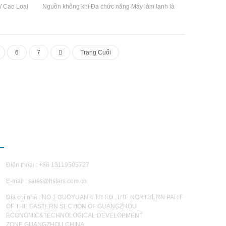
 / Cao Loại
Nguồn không khí Đa chức năng Máy làm lạnh là
ộc thân; 3)
một Đa chức năng Đơn vị điều hòa, có ba điều
ổi Phạm vi:
kiện làm việc của điện lạnh, sưởi ấm và nước
n biển
nóng trong nước Sản xuất. Nó có thể được tự
động chuyển đổi theo nhiệt độ môi trường và
6
7
Trang Cuối
nhu cầu nước nóng, đó là năng lượng hiệu quả.
Thương hiệu: Hstars Nước nóng Inlet và Outlet
Water Nhiệt độ: 55 ° C Ứng dụng: Ứng dụng
Khu vực: Khách sạn, bệnh viện, cộng đồng
thương mại và dân cư, biệt thự, v.v
IÊN HỆ CHÚNG TÔI
Điện thoại : +86 13119505727
E-mail :
sales@hstars.com.cn
Địa chỉ nhà : NO.1 GUOYUAN 4 TH RD.,THE NORTHERN PART
OF THE EASTERN SECTION OF GUANGZHOU
ECONOMIC&TECHNOLOGICAL DEVELOPMENT
ZONE,GUANGZHOU,CHINA