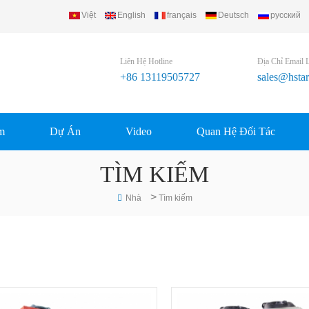
Việt
English
français
Deutsch
русский
frigerating Equipment Group Ltd..
Liên Hệ Hotline
Địa Chỉ Email 
+86 13119505727
sales@hsta
m
Dự Án
Video
Quan Hệ Đối Tác
TÌM KIẾM
>
Nhà
Tìm kiếm