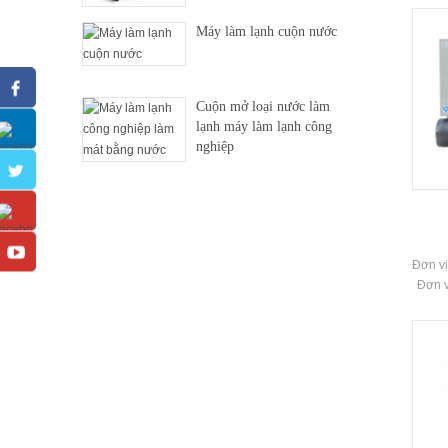
Bảo 
Máy làm lạnh cuộn nước
được 
học,
Cuộn mở loại nước làm
lạnh máy làm lạnh công
nghiệp
Đơn vị
Đơn v
lượn
đáp 
đông
nhiệt
làKho
ấm đi
Thươ
vi: 