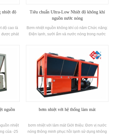
 nhiệt độ
Tiêu chuẩn Ultra-Low Nhiệt độ không khí
nguồn nước nóng
t độ cao là
Bơm nhiệt nguồn không khí có năm Chức năng:
g được phát
Điện lạnh, sưởi ấm và nước nóng trong nước
 độ của nước
Phân loại. Nó có thể nhận ra làm mát mùa hè và
hiệt nhiệt
mùa đông sưởi ấm. Nó cung cấp nước nóng
ng là rộng.
trong nước cho cả năm, để một máy có thể được
 là giữa 65-
sử dụng, tiết kiệm không gian sàn và giảm đầu
 môi trường
tư ban đầu, tiết kiệm nhiều hơn hơn 40% của
chi phí của sử dụng.
ệt nguồn
bơm nhiệt với hệ thống làm mát
nguồn nhiệt
bơm nhiệt với làm mát Giới thiệu: Đơn vị nước
ờng của -25
nóng thông minh phục hồi lạnh sử dụng không
 một nguồn
khí như nguồn nhiệt cấp thấp để sản xuất nước