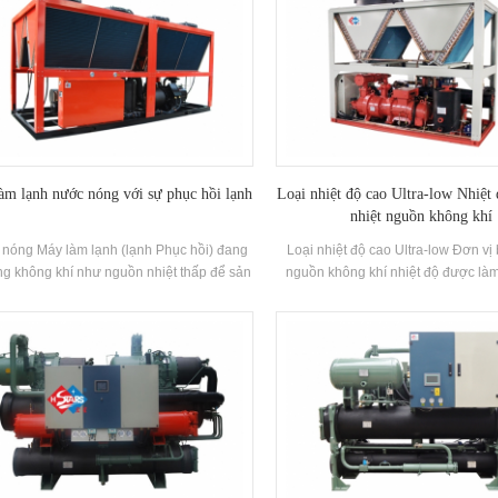
àm lạnh nước nóng với sự phục hồi lạnh
Loại nhiệt độ cao Ultra-low Nhiệ
nhiệt nguồn không khí
nóng Máy làm lạnh (lạnh Phục hồi) đang
Loại nhiệt độ cao Ultra-low Đơn vị
g không khí như nguồn nhiệt thấp để sản
nguồn không khí nhiệt độ được làm
hiệt nước. Tiết kiệm năng lượng, hiệu quả
Nước nóng nhiệt độ cao thông qua
 bảo vệ môi trường, chất thải lạnh thải ra
có công suất sưởi ấm định mức 
g quá trình sưởi ấm được phục hồi thông
suất đầu vào 37,5kw Phạm vi nhiệ
iết bị phục hồi lạnh, để cải thiện hiệu quả
nóng 55 ° C-85 ° C
lượng toàn diện và nhận ra điện lạnh chi
phí không