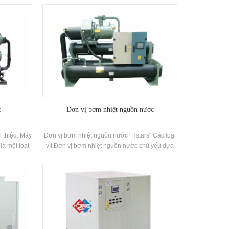
ợc thải ra,
nóng, tiết kiệm năng lượng, thân thiện với môi
để đáp ứng
trường và tái chế chất thải lạnh thải trong Quá
Nó có chức
trình sưởi ấm thông qua một bộ phận thu hồi
 cấp không
lạnh để cải thiện hiệu quả năng lượng tổng thể
ưởi ấm.
và đạt được chi phí không Điện lạnh. Thương
hiệu: Hstars Công suất nhiệt Phạm vi: 25kw-
70kw Ứng dụng: Ứng dụng: Nhà máy, bệnh
viện, cây in, vv
c
Đơn vị bơm nhiệt nguồn nước
 thiệu: Máy
Đơn vị bơm nhiệt nguồn nước "Hstars" Các loại
là một loạt
vít Đơn vị bơm nhiệt nguồn nước chủ yếu dựa
p Ứng dụng.
trên năng lượng nước và đáp ứng nhu cầu sưởi
cho Đơn vị.
ấm mùa đông và làm mát mùa hè thông qua một
m mát Phạm
máy bơm nhiệt nguồn nước tiên tiến điều hòa
hiết bị hóa
không khí trung tâm Hệ thống. Hệ thống xấp xỉ
 biến thực
50% Năng lượng tiết kiệm so với sưởi ấm điều
ệp khác
hòa không khí thông thường hệ thống. Thương
hiệu: Hstars Khả năng làm mát Phạm vi: 98kw ~
7931kW; sưởi ấm Phạm vi: 119kw ~ 9142KW