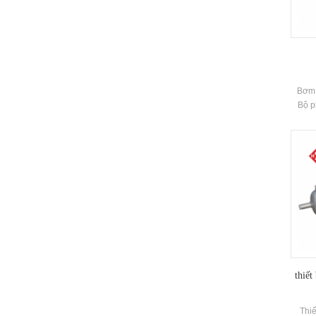
Bơm 
Bộ p
dựa t
của hệ
thông
hòa n
xỉ 5
điề
Thươ
vi: 9
9142KW
tâm
thiết
Thiế