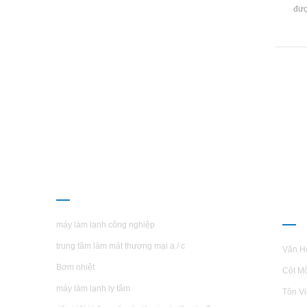
đượ
những
dụn
năng
thành
và ốn
b, t
đặc bi
CÁC SẢN PHẨM
GIỚ
H.S
máy làm lạnh công nghiệp
trung tâm làm mát thương mại a / c
Văn H
Bơm nhiệt
Cột M
máy làm lạnh ly tâm
Tôn V