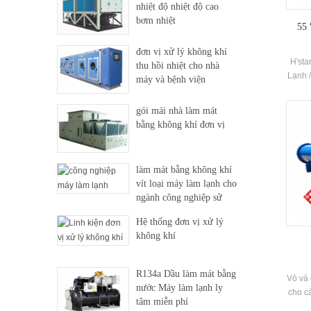
nhiệt độ nhiệt độ cao
bơm nhiệt
55 
đơn vị xử lý không khí
H'sta
thu hồi nhiệt cho nhà
Lạnh /
máy và bệnh viện
được p
suối
gói mái nhà làm mát
chiết 
bằng không khí đơn vị
lượng 
30% ~
thườn
làm mát bằng không khí
vít loại máy làm lạnh cho
ngành công nghiệp sử
dụng
Hệ thống đơn vị xử lý
không khí
R134a Dầu làm mát bằng
Vỏ và 
nước Máy làm lạnh ly
cho c
tâm miễn phí
khí,