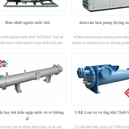
9214KW
Bơm nhiệt nguồn nước thải
desiccant heat pump drying m
nhiệt nguồn nước thải "HSTARS" loại vít
H'Stars heat pump drying unit is d
hận bơm nhiệt nguồn nước thải chủ yếu
stellar to produce hot air drying prod
rên năng lượng nước và đáp ứng nhu cầu
air as a low-level heat source to prod
 thống sưởi mùa đông và làm mát mùa hè
which is energy-saving, efficien
 qua bơm nhiệt nguồn nước tiên tiến Điều
environmentally friendly compared
hiệt độ trung tâm Hệ thống. Hệ thống xấp
methods of producing hot ai
0% Năng lượng tiết kiệm so với sưởi ấm
u hòa không khí thông thường hệ thống.
ng hiệu: Hstars Khả năng làm mát Phạm
8kw ~ 7931kW; sưởi ấm Phạm vi: 119kw ~
 Ứng dụng: Khách sạn, bệnh viện, trung
 tắm hơi, nhà máy và các khu vực khác.
 bị bay hơi kiểu ngập nước và vỏ không
UAR Loại vỏ và ống khô Thiết b
gỉ
t bị bay hơi tự động dạng ống và vỏ uar
1) Loại khô hiệu quả cao Thiết bị b