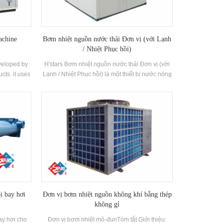
Ứng dụng: Khách sạn, bệnh viện, trung tâm tắm
hơi, nhà máy và các khu vực khác
achine
Bơm nhiệt nguồn nước thải Đơn vị (với Lạnh
/ Nhiệt Phục hồi)
eveloped by
H'stars Bơm nhiệt nguồn nước thải Đơn vị (với
ucts. it uses
Lạnh / Nhiệt Phục hồi) là một thiết bị nước nóng
uce hot air,
được phát triển và sản xuất cho nhà tắm, hồ bơi
t, and
suối nước nóng, hồ bơi và các nơi tắm khác,
 to other
chiết nhiệt từ nước thải sinh hoạt, tiết kiệm năng
r.
lượng và bảo vệ Môi trường.Energy Tiết kiệm là
30% ~ 50% So với phương pháp sưởi ấm thông
thường, có thể làm giảm đáng kể hoạt động Chi
phí.
ị bay hơi
Đơn vị bơm nhiệt nguồn không khí bằng thép
không gỉ
ay hơi cho
Đơn vị bơm nhiệt mô-đunTóm tắt Giới thiệu: