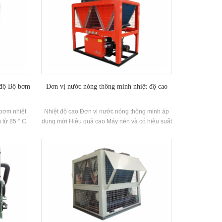
t độ Bộ bơm
Đơn vị nước nóng thông minh nhiệt độ cao
 bơm nhiệt
Nhiệt độ cao Đơn vị nước nóng thông minh áp
 từ 85 ° C
dụng mới Hiệu quả cao Máy nén và có hiệu suất
 bơm nhiệt
năng lượng lên tới 2,5, được phát triển để mạ
88KW Công
điện, in và nhuộm, y học và các ngành công
t độ nước
nghiệp khác.