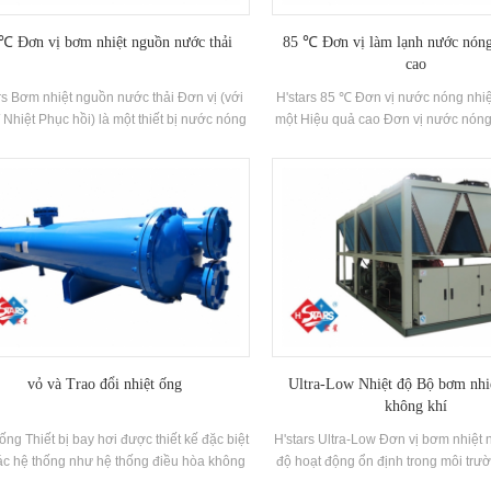
℃ Đơn vị bơm nhiệt nguồn nước thải
85 ℃ Đơn vị làm lạnh nước nóng
cao
rs Bơm nhiệt nguồn nước thải Đơn vị (với
H'stars 85 ℃ Đơn vị nước nóng nhiệ
 Nhiệt Phục hồi) là một thiết bị nước nóng
một Hiệu quả cao Đơn vị nước nón
hát triển và sản xuất cho nhà tắm, hồ bơi
triển và sản xuất bởi h'stars. Nhiệt
 nước nóng, hồ bơi và các nơi tắm khác,
đầu vào và nước ngoài của nguồn n
nhiệt từ nước thải sinh hoạt, tiết kiệm năng
độ thấp là 5-20oC và phạm vi ứng dụ
và bảo vệ Môi trường.Energy Tiết kiệm là
Nhiệt độ nước phía sau nhiệt độ cao
 50% So với phương pháp sưởi ấm thông
85 ℃. Áp dụng chất làm lạnh bảo vệ
g, có thể làm giảm đáng kể hoạt động Chi
xanh HFC-134A.
phí.
vỏ và Trao đổi nhiệt ống
Ultra-Low Nhiệt độ Bộ bơm nhi
không khí
ống Thiết bị bay hơi được thiết kế đặc biệt
H'stars Ultra-Low Đơn vị bơm nhiệt 
ác hệ thống như hệ thống điều hòa không
độ hoạt động ổn định trong môi trư
 hệ thống làm mát và bơm nhiệt Gia công.
℃ ~ 43oC, sử dụng không khí như