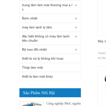
trung tâm làm mát thương mại a /
c
Bơm nhiệt
máy làm lạnh ly tâm
đặc biệt không có máy làm lạnh
tiêu chuẩn
Máy l
Bộ trao đổi nhiệt
Nước 
sử dụn
thiết bị xử lý không khí hvac
xuất n
Tháp làm mát
cao và
tron
thiết bị làm mát khác
qua th
năng 
Sản Phẩm Nổi Bật
Công nghiệp 90oC nguồn