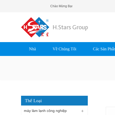
Chào Mừng Bạn Đến H.Stars (Guangzhou) Re
Nhà
Về Chúng Tôi
Các Sản Phẩ
Thể Loại
máy làm lạnh công nghiệp