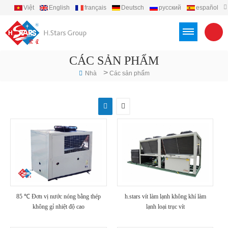
Việt
English
français
Deutsch
русский
español
português
العربية
Türkçe
Indonesia
CÁC SẢN PHẨM
>
Nhà
Các sản phẩm
85 ℃ Đơn vị nước nóng bằng thép
h.stars vít làm lạnh không khí làm
không gỉ nhiệt độ cao
lạnh loại trục vít