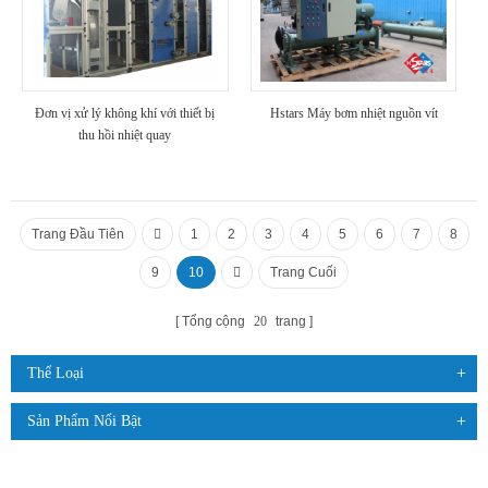
Đơn vị xử lý không khí với thiết bị
Hstars Máy bơm nhiệt nguồn vít
thu hồi nhiệt quay
Trang Đầu Tiên
1
2
3
4
5
6
7
8
9
10
Trang Cuối
Tổng cộng
20
trang
Thể Loại
Sản Phẩm Nổi Bật