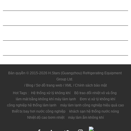
CÁC SẢN PHẨM
GIỚI THIỆU VỀ H.STARS
QUAN HỆ ĐỐI TÁC
LIÊN HỆ CHÚNG TÔI
Bản quyền © 2015-2026 H.Stars (Guangzhou) Refrigerating Equipment
Group Ltd.
/
Blog
/
Sơ đồ trang web
/
XML
/
Chính sách bảo mật
Hot Tags :
Hệ thống xử lý không khí
Bộ trao đổi nhiệt vỏ và ống
làm mát bằng không khí máy làm lạnh
Đơn vị xử lý không khí
công nghiệp hệ thống làm lạnh
máy làm lạnh công nghiệp hiệu quả cao
thiết bị bay hơi nước công nghiệp
khách sạn hệ thống nước nóng
Nhiệt độ cao bơm nhiệt
máy làm ẩm không khí