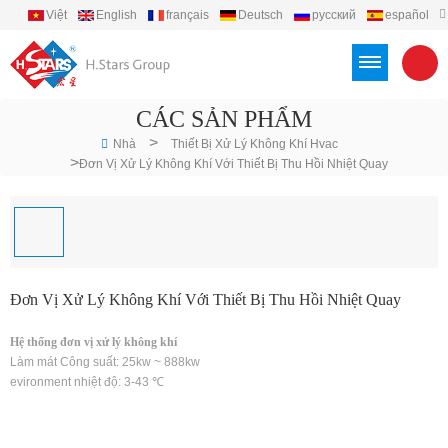
Việt
English
français
Deutsch
русский
español
português
العربية
Türkçe
Indonesia
CÁC SẢN PHẨM
>
Nhà
Thiết Bị Xử Lý Không Khí Hvac
>
Đơn Vị Xử Lý Không Khí Với Thiết Bị Thu Hồi Nhiệt Quay
Đơn Vị Xử Lý Không Khí Với Thiết Bị Thu Hồi Nhiệt Quay
Hệ thống đơn vị xử lý không khí
Làm mát Công suất: 25kw ~ 888kw
evironment nhiệt độ: 3-43 ℃