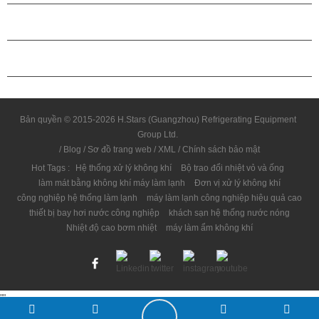
QUAN HỆ ĐỐI TÁC
LIÊN HỆ CHÚNG TÔI
Bản quyền © 2015-2026 H.Stars (Guangzhou) Refrigerating Equipment
Group Ltd.
/
Blog
/
Sơ đồ trang web
/
XML
/
Chính sách bảo mật
Hot Tags :
Hệ thống xử lý không khí
Bộ trao đổi nhiệt vỏ và ống
làm mát bằng không khí máy làm lạnh
Đơn vị xử lý không khí
công nghiệp hệ thống làm lạnh
máy làm lạnh công nghiệp hiệu quả cao
thiết bị bay hơi nước công nghiệp
khách sạn hệ thống nước nóng
Nhiệt độ cao bơm nhiệt
máy làm ẩm không khí
"
"