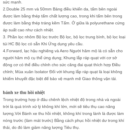
sức mạnh.
2.Double 25 mm và 50mm Bảng điều khiển da, tấm bên ngoài
được làm bằng thép tấm chất lượng cao, trong khi tấm bên trong
được làm bằng thép tráng kẽm Tấm. Ở giữa là polyurethane cứng
áp suất cao như cách nhiệt.
3. Phần lọc nhôm Bộ lọc trước Bộ lọc, bộ lọc trung bình, bộ lọc loại
túi HC Bộ lọc có sẵn Khi Ứng dụng yêu cầu.
4.Forward, lạc hậu nghiêng và Aero Người hâm mộ lá có sẵn cho
người hâm mộ cụ thể ứng dụng; Khung lắp ráp quạt với cơ sở
động cơ có thể điều chỉnh cho sức căng đai quạt thích hợp Điều
chỉnh; Mùa xuân Isolator Đối với khung lắp ráp quạt là loại không
khiếm khuyết đặc biệt để bảo vệ mạnh mẽ Giao thông vận tải.
bánh xe thu hồi nhiệt
Trong trường hợp ở đâu chênh lệch nhiệt độ trong nhà và ngoài
trời là quá trình xử lý không khí lớn, mới sẽ tiêu thụ cao năng
lượng.Với Bánh xe thu hồi nhiệt, không khí trong lành là được làm
nóng trước (làm mát trước) Bằng cách phục hồi nhiệt dư trong khí
thải, do đó làm giảm năng lượng Tiêu thụ.