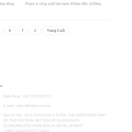
 Ống đồng
Phạm vi công suất làm lạnh 400kw đến 1100kw,
5,88 mmm,
cửa hàng làm lạnh phạm vi nhiệt độ nước 5 đến
20 ° C, phạm vi công suất sưởi ấm từ 350kw
đến 950kw và phạm vi nhiệt độ nước nóng đầu
ra từ 45 ° C đến 50 ° C
6
7
Trang Cuối
IÊN HỆ CHÚNG TÔI
Điện thoại : +86 13119505727
E-mail :
sales@hstars.com.cn
Địa chỉ nhà : NO.1 GUOYUAN 4 TH RD.,THE NORTHERN PART
OF THE EASTERN SECTION OF GUANGZHOU
ECONOMIC&TECHNOLOGICAL DEVELOPMENT
ZONE,GUANGZHOU,CHINA