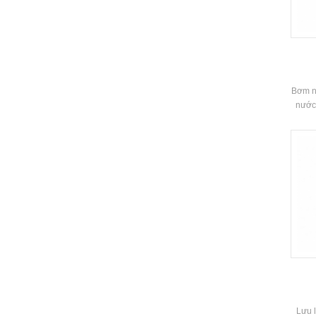
Bơm nh
nước
không 
nước n
môi t
Quá 
hồi l
th
Thươn
70k
viện, 
dung 
nước 
Lưu 