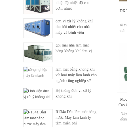
nhiệt độ nhiệt độ cao
bơm nhiệt
DX T
đơn vị xử lý không khí
Hệ th
thu hồi nhiệt cho nhà
suất:
máy và bệnh viện
gói mái nhà làm mát
bằng không khí đơn vị
làm mát bằng không khí
vít loại máy làm lạnh cho
ngành công nghiệp sử
dụng
Hệ thống đơn vị xử lý
không khí
Mod
Cao 
N
R134a Dầu làm mát bằng
Này
nước Máy làm lạnh ly
đồng
tâm miễn phí
lạnh