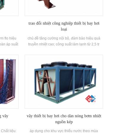
trao đổi nhiệt công nghiệp thiết bị bay hơi
loại
ơm flo hiệu
chủ đề tăng cường nội bộ, đảm bảo hiệu quả
hoàn áp suất
truyền nhiệt cao; công suất làm lạnh từ 2,5 tr
và sản xuất
đến 1.000 tr; tất cả các thành phần tự làm, chất
hợp cho tất
lượng nghiêm ngặt & amp; kiểm soát chi phí,
được kiểm tra bởi phòng thí nghiệm của chúng
tôi và bên thứ ba được ủy quyền trước khi giao
hàng; 1 đến 8 mạch làm lạnh có sẵn, hoặc theo
thiết kế đặc biệt; chứng chỉ ce, ped và asme là
tùy chọn; thiết bị bay hơi bằng thép không gỉ,
thiết bị bay hơi titan, thiết bị bay hơi ngập nước,
thiết bị bay hơi loại phun có sẵn; kinh doanh
OEM được hoan nghênh.
g vây
vây thiết bị bay hơi cho dàn nóng bơm nhiệt
nguồn kép
 Chất liệu:
áp dụng cho khu vực thiếu nước theo mùa