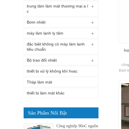
trung tâm làm mát thương mại a /
c
Bơm nhiệt
máy làm lạnh ly tâm
đặc biệt không có máy làm lạnh
tiêu chuẩn
loạ
Bộ trao đổi nhiệt
công
thích 
thiết bị xử lý không khí hvac
cổ tr
Tháp làm mát
ăn ch
uống,
thiết bị làm mát khác
và l
Sản Phẩm Nổi Bật
Công nghiệp 90oC nguồn