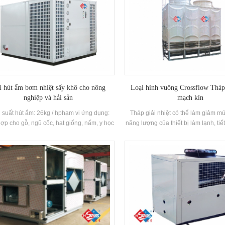
i hút ẩm bơm nhiệt sấy khô cho nông
Loại hình vuông Crossflow Thá
nghiệp và hải sản
mạch kín
 suất hút ẩm: 26kg / hphạm vi ứng dụng:
Tháp giải nhiệt có thể làm giảm mứ
hợp cho gỗ, ngũ cốc, hạt giống, nấm, y học
năng lượng của thiết bị làm lạnh, ti
uyền Trung Quốc, sản phẩm thủy sản, thức
lượng, đảm bảo hoạt động hiệu quả c
ăn nuôi, sản phẩm hoạt tính sinh học, đồ
làm lạnh, và phù hợp với nhiều loạ
 dệt may, trái cây thưa, giấy, bột màu, v.v.
Kích thước nhỏ, chiều cao thấp, t
àm khô và hút ẩm với các vật liệu như dễ
nhẹ, đẹp mắt, nhỏ gọn trong cấu t
cháy và nổ các thành phần
sáng chiều cao, đặc biệt phù hợp 
trong trong nhà và ban công Chiều 
trang web bị hạn chế và hiệu ứng làm
và tiếng ồn đang chạy là th