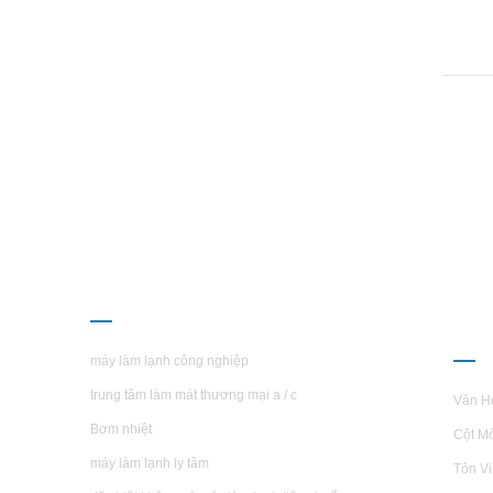
CÁC SẢN PHẨM
GIỚ
H.S
máy làm lạnh công nghiệp
trung tâm làm mát thương mại a / c
Văn H
Bơm nhiệt
Cột M
máy làm lạnh ly tâm
Tôn V