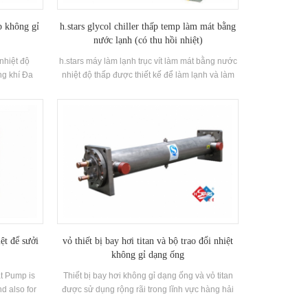
p không gỉ
h.stars glycol chiller thấp temp làm mát bằng
nước lạnh (có thu hồi nhiệt)
nhiệt độ
h.stars máy làm lạnh trục vít làm mát bằng nước
ng khí Đa
nhiệt độ thấp được thiết kế để làm lạnh và làm
 chức năng
mát công nghiệp. nó đòi hỏi một loạt các mô
àm việc của
hình để đáp ứng các yêu cầu về công suất và
trong nước
yêu cầu nhiệt độ khác nhau.
chuyển đổi
u nước nóng,
hiệu: Hstars
t độ: 85 ° C
h sạn, bệnh
ư, biệt thự,
ệt để sưởi
vỏ thiết bị bay hơi titan và bộ trao đổi nhiệt
không gỉ dạng ống
t Pump is
Thiết bị bay hơi không gỉ dạng ống và vỏ titan
d also for
được sử dụng rộng rãi trong lĩnh vực hàng hải
ce. Heating
cũng như thích hợp cho những hệ thống cần xử