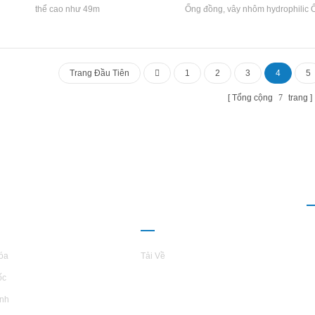
thể cao như 49m
Ống đồng, vây nhôm hydrophilic
Đường kính: 9,52mm, 12,7 mm, 1
Trang Đầu Tiên
1
2
3
4
5
Tổng cộng
7
trang
I THIỆU VỀ
QUAN HỆ ĐỐI
L
TARS
TÁC
óa
Tải Về
ốc
inh