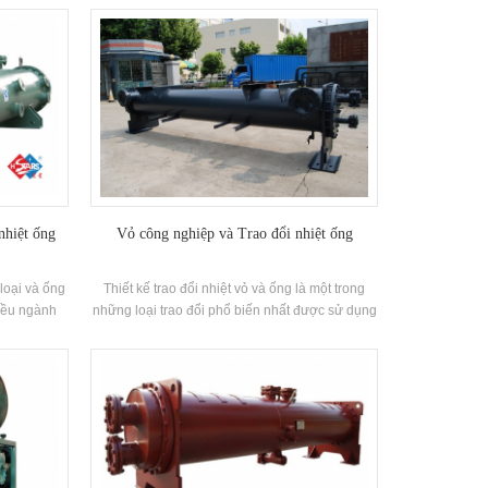
overy mode
lý hóa chất hoặc chất lỏng ăn mòn. thiết bị bay
is hot water
hơi này cũngđảm bảo hiệu quả truyền nhiệt cao.
nhiệt ống
Vỏ công nghiệp và Trao đổi nhiệt ống
 loại và ống
Thiết kế trao đổi nhiệt vỏ và ống là một trong
hiều ngành
những loại trao đổi phổ biến nhất được sử dụng
 sạn, bệnh
trong nhiệt chuyển giao. Về mặt được sử dụng
t phần của
trong ứng dụng Khi nào Một quá trình đòi hỏi
 CE. Trong
một lượng lớn Fliud được làm nóng hoặc làm
hiệt đã được
mát. Là kết quả của của họ Thiết kế, vỏ và trao
a, bao gồm
đổi nhiệt ống cung cấp một diện tích bề mặt lớn
Châu Đại
và do đó truyền nhiệt cao hiệu quả.