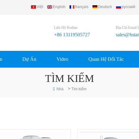
Việt
English
français
Deutsch
русский
td..
Liên Hệ Hotline
Địa Chỉ Email 
+86 13119505727
sales@hsta
m
Dự Án
Video
Quan Hệ Đối Tác
TÌM KIẾM
>
Nhà
Tìm kiếm