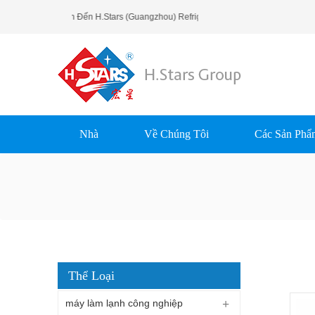
Chào Mừng Bạn Đến H.Stars (Guangzhou) Refrigerating Equipment Group L
Nhà
Về Chúng Tôi
Các Sản Phẩ
Thể Loại
máy làm lạnh công nghiệp