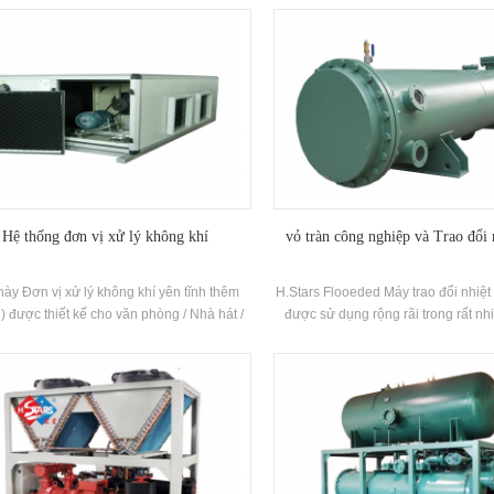
 và những khí chất làm lạnh chất lỏng là
mode, cooling mode and heat rec
toàn tách ra để ngăn chặn lỏng búa. Các
are all available. The power source 
động của máy tính toàn bộ, hiệu quả hơn,
or steam.
sẽ, an toàn, tiết kiệm năng lượng bền và
xinh đẹp.
Hệ thống đơn vị xử lý không khí
vỏ tràn công nghiệp và Trao đổi 
này Đơn vị xử lý không khí yên tĩnh thêm
H.Stars Flooeded Máy trao đổi nhiệt
 được thiết kế cho văn phòng / Nhà hát /
được sử dụng rộng rãi trong rất n
 / khách sạn / bệnh viện.ect vớiCầu lạnh
công nghiệp khác nhau như khách
 phí Al Penta-Post Khung đôi da PU cách
viện, kho lạnh và ép khuôn, như mộ
nhiệt.
máy làm lạnh, được chứng nhận với
nhiều thập kỷ, h.stars Bộ trao đổi n
bán cho nhiều hơn hơn 58 quốc gi
Châu Á, Châu Phi, Châu Âu và 
Dương.