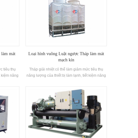
p làm mát
Loại hình vuông Luật ngược Tháp làm mát
mạch kín
c tiêu thụ
Tháp giải nhiệt có thể làm giảm mức tiêu thụ
ết kiệm năng
năng lượng của thiết bị làm lạnh, tiết kiệm năng
ủa thiết bị
lượng, đảm bảo hoạt động hiệu quả của thiết bị
i khí hậu.
làm lạnh, và phù hợp với nhiều loại khí hậu.
rọng lượng
Kích thước nhỏ, chiều cao thấp, trọng lượng
rúc và ánh
nhẹ, đẹp mắt, nhỏ gọn trong cấu trúc và ánh
để lắp đặt
sáng chiều cao, đặc biệt phù hợp để lắp đặt
cao hẹp của
trong trong nhà và ban công Chiều cao hẹp của
 mát là tốt
trang web bị hạn chế và hiệu ứng làm mát là tốt
ấp.
và tiếng ồn đang chạy là thấp.