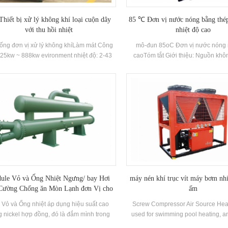
hiết bị xử lý không khí loại cuộn dây
85 ℃ Đơn vị nước nóng bằng thé
với thu hồi nhiệt
nhiệt độ cao
ống đơn vị xử lý không khíLàm mát Công
mô-đun 85oC Đơn vị nước nóng 
 25kw ~ 888kw evironment nhiệt độ: 2-43
caoTóm tắt Giới thiệu: Nguồn khô
℃
chức năng Máy làm lạnh là một Đa
Đơn vị điều hòa, có ba điều kiện l
điện lạnh, sưởi ấm và nước nóng 
Sản xuất. Nó có thể được tự động 
theo nhiệt độ môi trường và nhu cầ
đó là năng lượng hiệu quả. Thương 
Nước nóng Inlet và Outlet Water Nhiệ
Ứng dụng: Ứng dụng Khu vực: Khác
viện, cộng đồng thương mại và dân c
v.v
ule Vỏ và Ống Nhiệt Ngưng/ bay Hơi
máy nén khí trục vít máy bơm nhi
Cường Chống ăn Mòn Lạnh đơn Vị cho
ấm
gành công nghiệp Hóa học Sử dụng
 Vỏ và Ống nhiệt áp dụng hiệu suất cao
Screw Compressor Air Source Hea
 nickel hợp đồng, đó là đắm mình trong
used for swimming pool heating, an
, như là một kết quả, nhiệt chuyển quả là
cooling & sanitary hot water in offi