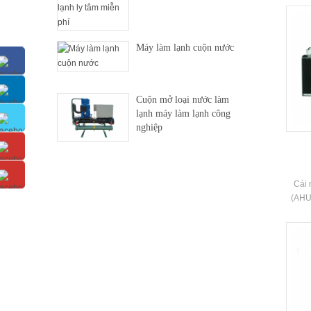
cao,
hoàn 
hoạt 
Máy làm lạnh cuộn nước
sạch 
Cuộn mở loại nước làm
lạnh máy làm lạnh công
nghiệp
Cái 
(AHU)
CINema
miễn