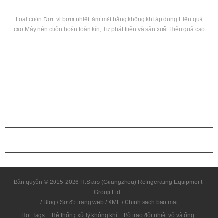
Loại cuộn Đơn vị bơm nhiệt làm mát bằng không khí áp dụng Hiệu quả
cao Máy nén cuộn hoàn toàn kín, Tự phát triển và sản xuất Hiệu quả cao
vỏ và ống Trao đổi nhiệt và bộ trao đổi nhiệt cuộn, sử dụng R22, R134A,
R407c chất làm lạnh
CÁC SẢN PHẨM
GIỚI THIỆU VỀ H.STARS
QUAN HỆ ĐỐI TÁC
LIÊN HỆ CHÚNG TÔI
Bản quyền © 2015-2026 H.Stars (Guangzhou) Refrigerating Equipment
Group Ltd.
/
Blog
/
Sơ đồ trang web
/
XML
/
Chính sách bảo mật
Hot Tags :
Hệ thống xử lý không khí
Bộ trao đổi nhiệt vỏ và ống