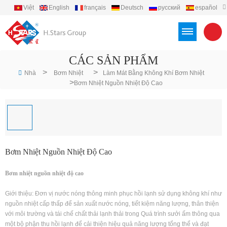
Việt
English
français
Deutsch
русский
español
português
العربية
Türkçe
Indonesia
CÁC SẢN PHẨM
>
>
Nhà
Bơm Nhiệt
Làm Mát Bằng Không Khí Bơm Nhiệt
>
Bơm Nhiệt Nguồn Nhiệt Độ Cao
Bơm Nhiệt Nguồn Nhiệt Độ Cao
Bơm nhiệt nguồn nhiệt độ cao
Giới thiệu: Đơn vị nước nóng thông minh phục hồi lạnh sử dụng không khí như
nguồn nhiệt cấp thấp để sản xuất nước nóng, tiết kiệm năng lượng, thân thiện
với môi trường và tái chế chất thải lạnh thải trong Quá trình sưởi ấm thông qua
một bộ phận thu hồi lạnh để cải thiện hiệu quả năng lượng tổng thể và đạt