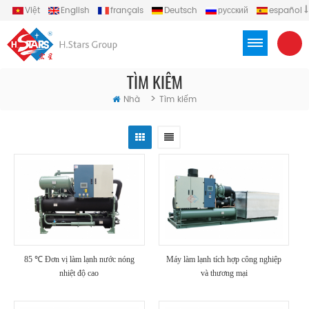
Việt
English
français
Deutsch
русский
español
português
العربية
Türkçe
Indonesia
TÌM KIẾM
>
Nhà
Tìm kiếm
85 ℃ Đơn vị làm lạnh nước nóng
Máy làm lạnh tích hợp công nghiệp
nhiệt độ cao
và thương mại