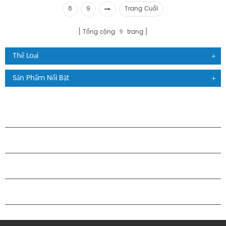
8
9
Trang Cuối
Tổng cộng
trang
9
Thể Loại
Sản Phẩm Nổi Bật
CÁC SẢN PHẨM
GIỚI THIỆU VỀ H.STARS
QUAN HỆ ĐỐI TÁC
LIÊN HỆ CHÚNG TÔI