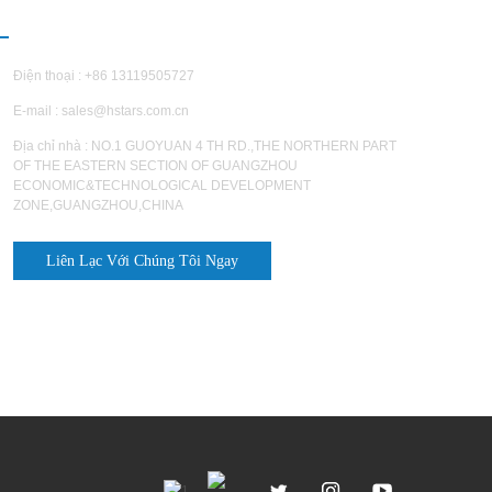
IÊN HỆ CHÚNG TÔI
Điện thoại : +86 13119505727
E-mail :
sales@hstars.com.cn
Địa chỉ nhà : NO.1 GUOYUAN 4 TH RD.,THE NORTHERN PART
OF THE EASTERN SECTION OF GUANGZHOU
ECONOMIC&TECHNOLOGICAL DEVELOPMENT
ZONE,GUANGZHOU,CHINA
Liên Lạc Với Chúng Tôi Ngay