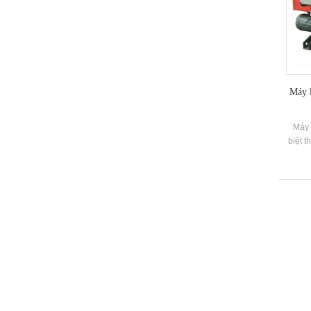
Máy l
Máy 
biệt t
xây d
kết hợ
lắp đ
xuất 
cài đ
kế các
nhau
l