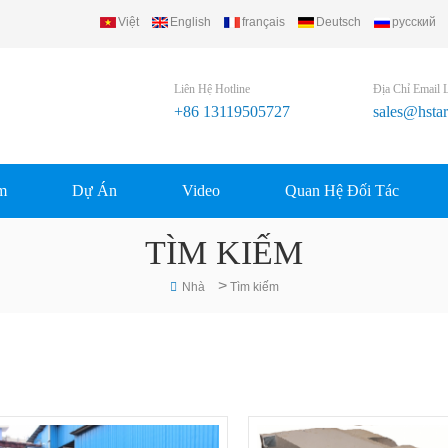
Việt
English
français
Deutsch
русский
Liên Hệ Hotline
Địa Chỉ Email 
+86 13119505727
sales@hsta
m
Dự Án
Video
Quan Hệ Đối Tác
TÌM KIẾM
>
Nhà
Tìm kiếm