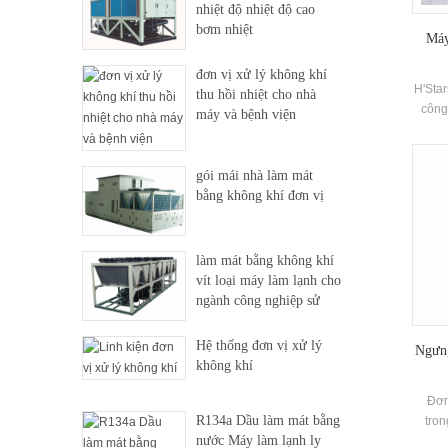
nhiệt độ nhiệt độ cao
bơm nhiệt
Máy
đơn vị xử lý không khí
H'Star
thu hồi nhiệt cho nhà
công
máy và bệnh viện
biệt
sẵn
được
gói mái nhà làm mát
bằng không khí đơn vị
làm mát bằng không khí
vít loại máy làm lạnh cho
ngành công nghiệp sử
dụng
Hệ thống đơn vị xử lý
Ngưng
không khí
Đơn
R134a Dầu làm mát bằng
tro
nước Máy làm lạnh ly
rộng 