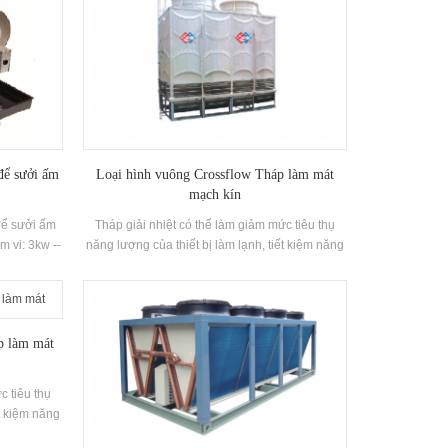
để sưởi ấm
Loại hình vuông Crossflow Tháp làm mát
mạch kín
để sưởi ấm
Tháp giải nhiệt có thể làm giảm mức tiêu thụ
 vi: 3kw --
năng lượng của thiết bị làm lạnh, tiết kiệm năng
ối lượng:
lượng, đảm bảo hoạt động hiệu quả của thiết bị
H
làm lạnh, và phù hợp với nhiều loại khí hậu.
Kích thước nhỏ, chiều cao thấp, trọng lượng
nhẹ, đẹp mắt, nhỏ gọn trong cấu trúc và ánh
p làm mát
sáng chiều cao, đặc biệt phù hợp để lắp đặt
trong trong nhà và ban công Chiều cao hẹp của
trang web bị hạn chế và hiệu ứng làm mát là tốt
c tiêu thụ
và tiếng ồn đang chạy là thấp.
ết kiệm năng
ủa thiết bị