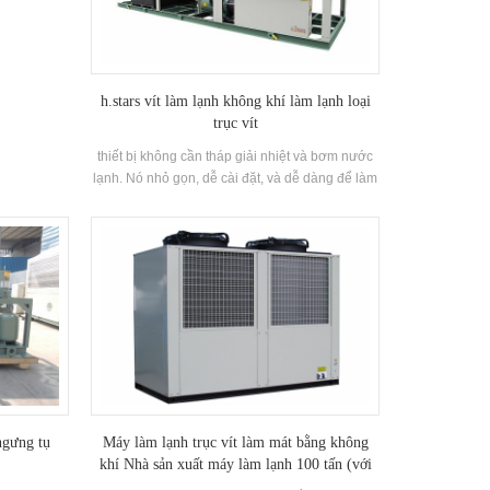
h.stars vít làm lạnh không khí làm lạnh loại
trục vít
thiết bị không cần tháp giải nhiệt và bơm nước
lạnh. Nó nhỏ gọn, dễ cài đặt, và dễ dàng để làm
sạch và bảo trì. một máy làm lạnh được thiết kế
dành riêng cho làm lạnh / làm lạnh cỡ nhỏ đến
trung bình.
ngưng tụ
Máy làm lạnh trục vít làm mát bằng không
khí Nhà sản xuất máy làm lạnh 100 tấn (với
nhiệt phục hồi)