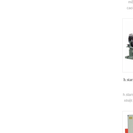
mô
cao
chức
Đơn v
điện
Sản 
theo n
đó là 
Nước n
Ứng d
viện, 
h.sta
h.star
nhiệt
mát 
hình