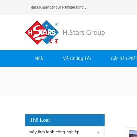
ào Mừng Bạn Đến H.Stars (Guangzhou) Refrigerating Equipment Group Ltd..
Nhà
Về Chúng Tôi
Các Sản Phẩ
Thể Loại
máy làm lạnh công nghiệp