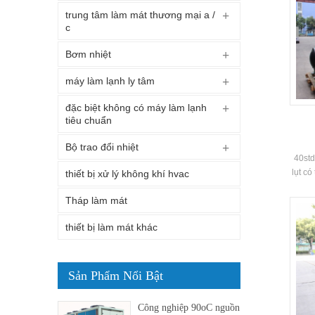
trung tâm làm mát thương mại a /
c
Bơm nhiệt
máy làm lạnh ly tâm
đặc biệt không có máy làm lạnh
tiêu chuẩn
Bộ trao đổi nhiệt
40std
lụt có
thiết bị xử lý không khí hvac
độ 
Tháp làm mát
thiết bị làm mát khác
Sản Phẩm Nổi Bật
Công nghiệp 90oC nguồn