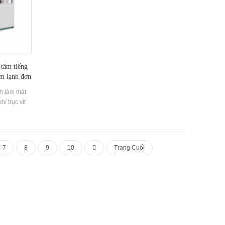
Orindustrial trang web
 tâm tiếng
àm lạnh đơn
n sử dụng
nh làm mát
í trục vít
làm mát với
bay hơi của
ng hiệu nổi
phù hợp cho
7
8
9
10
Trang Cuối
 và sưởi ấm.