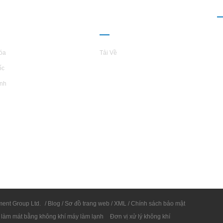
I THIỆU VỀ
QUAN HỆ ĐỐI
L
TARS
TÁC
óa
Tải Về
ốc
inh
ent Group Ltd.
/
Blog
/
Sơ đồ trang web
/
XML
/
Chính sách bảo mật
làm mát bằng không khí máy làm lạnh
Đơn vị xử lý không khí