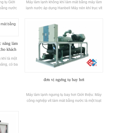
g tụ Giới
Máy làm lạnh không khí làm mát bằng máy làm
 bằng nước
lạnh nước áp dụng Hanbell Máy nén khí trục vít
công nghiệp
và phục hồi nhiệt tùy chọn cho khách hàng cho
tiêu chuẩn
ngành công nghiệp Sử dụng. H. Stars Air
hả năng làm
Cooled Vít loại Máy làm lạnh nướcChất lượng
Ứng dụng:
cao với dễ dàng Hoạt động.
nghiệp, chế
ức năng làm
ông nghiệp
 cho khách
 dụng
khí là một
năng, có ba
i ấm và sản
hể được tự
đơn vị ngưng tụ bay hơi
trường xung
c áp dụng
 cộng đồng
Máy làm lạnh ngưng tụ bay hơi Giới thiệu: Máy
 v.v.
công nghiệp vít làm mát bằng nước là một loạt
các sản phẩm cho thương mại ứng dụng.
Thương hiệu: Hstars Khả năng làm mát Phạm
vi: 120,3KW ~ 9699.8KW Ứng dụng: Hóa chất,
Dược phẩm, Thiết bị chế biến công nghiệp, Chế
biến thực phẩm và Thương mại khác