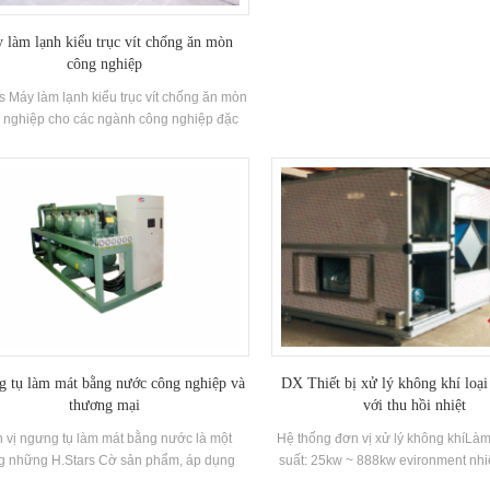
làm lạnh, và phù hợp với nhiều loạ
Kích thước nhỏ, chiều cao thấp, t
 làm lạnh kiểu trục vít chống ăn mòn
nhẹ, đẹp mắt, nhỏ gọn trong cấu t
công nghiệp
sáng chiều cao, đặc biệt phù hợp 
trong trong nhà và ban công Chiều 
s Máy làm lạnh kiểu trục vít chống ăn mòn
trang web bị hạn chế và hiệu ứng làm
 nghiệp cho các ngành công nghiệp đặc
và tiếng ồn đang chạy là th
 với yêu cầu chống ăn mòn. Sản phẩm có
 cho tùy chỉnh với 60-3200kW và có thể
 thiết kế đặc biệt theo các nhu cầu khác
nhau.
 tụ làm mát bằng nước công nghiệp và
DX Thiết bị xử lý không khí loại
thương mại
với thu hồi nhiệt
 vị ngưng tụ làm mát bằng nước là một
Hệ thống đơn vị xử lý không khíLà
ng những H.Stars Cờ sản phẩm, áp dụng
suất: 25kw ~ 888kw evironment nhiệ
rãi cho các hệ thống làm mát công nghiệp
℃