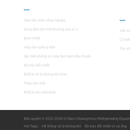
CÁC SẢN PHẨM
GIỚ
H.S
máy làm lạnh công nghiệp
trung tâm làm mát thương mại a / c
Văn H
Bơm nhiệt
Cột M
máy làm lạnh ly tâm
Tôn V
đặc biệt không có máy làm lạnh tiêu chuẩn
Bộ trao đổi nhiệt
thiết bị xử lý không khí hvac
Tháp làm mát
thiết bị làm mát khác
Bản quyền © 2015-2026 H.Stars (Guangzhou) Refrigerating Equipm
Hot Tags :
Hệ thống xử lý không khí
Bộ trao đổi nhiệt vỏ và ống