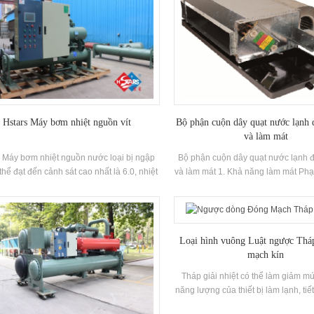
Hstars Máy bơm nhiệt nguồn vít
Bộ phận cuộn dây quạt nước lạnh 
và làm mát
 Máy bơm nhiệt nguồn nước loại bị ngập
Bộ phận cuộn dây quạt nước lạnh 
 thể đạt đến cảnh sát cao nhất là 6.0, nhiệt
và làm mát 1. Khả năng làm mát Phạm
nước lạnh thấp nhất là 5oC và nước cao
--- 14KW Lưu lượng không khí Kh
nhấtNhiệt độ ổ cắm là 50oC
470m3 / H ----- 3070m3 / 
Loại hình vuông Luật ngược Thá
mạch kín
Tháp giải nhiệt có thể làm giảm mứ
năng lượng của thiết bị làm lạnh, ti
lượng, đảm bảo hoạt động hiệu quả c