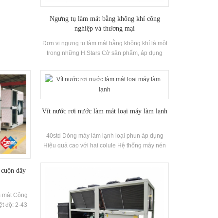
i khí hậu.
rọng lượng
Ngưng tụ làm mát bằng không khí công
rúc và ánh
nghiệp và thương mại
để lắp đặt
cao hẹp của
Đơn vị ngưng tụ làm mát bằng không khí là một
 mát là tốt
trong những H.Stars Cờ sản phẩm, áp dụng
ấp.
rộng rãi cho các hệ thống làm mát công nghiệp
và thương mại để chế biến thực phẩm, điện
lạnh và nhiệt độ thấp đặc biệt yêu cầu.
Vít nước rơi nước làm mát loại máy làm lạnh
40std Dòng máy làm lạnh loại phun áp dụng
Hiệu quả cao với hai colule Hệ thống máy nén
kép, được trang bị tự phát triển và sản xuất Hiệu
quả cao Thiết bị bay hơi màng rơi, R22, R134a
 cuộn dây
Chất làm lạnh. Phục hồi nhiệt có thể được cấu
hình dựa trên Khách hàng nhu cầu. Đơn vị có
39 tiêu chuẩn Thông số kỹ thuật.
m mát Công
t độ: 2-43