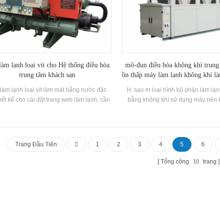
àm lạnh loại vít cho Hệ thống điều hòa
mô-đun điều hòa không khí trung
trung tâm khách sạn
ồn thấp máy làm lạnh không khí l
vị a / c cho khách sạn / bệnh việ
làm lạnh loại vít làm mát bằng nước đặc
H. sao m loại hình bộ phận làm lạ
hiết kế cho cài đặt trang web làm lạnh, cần
bằng không khí sử dụng máy nén kh
ựng phòng máy và dự án là chặt chẽ. Nó
hiệu suất cao 5: 6 như là "trái tim" 
p h'stars Kinh nghiệm về việc làm lạnh và
thiết bị ngưng tụ tự làm và thiết bị 
ặt trang web để phát triển, thiết kế và sản
chất lượng cao , được trang bị thươ
hàng loạt gói Máy làm lạnh. Theo yêu cầu
tiếng linh kiện điều khiển điện. Nó 
Trang Đầu Tiên
1
2
3
4
5
6
ặt dự án khác nhau, chúng tôi có thể thiết
tất cả các loại nơi cung cấp làm mát
 đặc điểm kỹ thuật và gói kích thước khác
Tổng cộng
10
trang
 Máy làm lạnh. Máy làm lạnh Công suất
àm mát và Phạm vi nước lạnh là rộng.