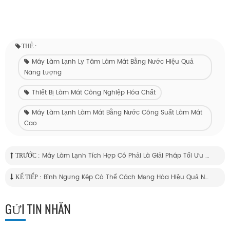
THẺ :
Máy Làm Lạnh Ly Tâm Làm Mát Bằng Nước Hiệu Quả
Năng Lượng
Thiết Bị Làm Mát Công Nghiệp Hóa Chất
Máy Làm Lạnh Làm Mát Bằng Nước Công Suất Làm Mát
Cao
Máy Làm Lạnh Tích Hợp Có Phải Là Giải Pháp Tối Ưu Cho Nhu Cầu Làm Mát Của Bạn
TRƯỚC :
Bình Ngưng Kép Có Thể Cách Mạng Hóa Hiệu Quả Năng Lượng Trong Điện Lạnh Công Nghiệp Hiện Đại
KẾ TIẾP :
GỬI TIN NHẮN