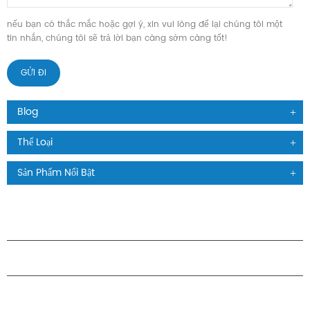
nếu bạn có thắc mắc hoặc gợi ý, xin vui lòng để lại chúng tôi một
tin nhắn, chúng tôi sẽ trả lời bạn càng sớm càng tốt!
Blog
Thể Loại
Sản Phẩm Nổi Bật
CÁC SẢN PHẨM
GIỚI THIỆU VỀ H.STARS
QUAN HỆ ĐỐI TÁC