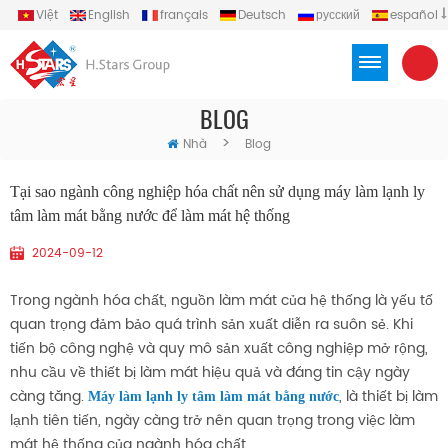
Việt
English
français
Deutsch
русский
español
português
العربية
Türkçe
Indonesia
BLOG
>
Nhà
Blog
Tại sao ngành công nghiệp hóa chất nên sử dụng máy làm lạnh ly
tâm làm mát bằng nước để làm mát hệ thống
2024-09-12
Trong ngành hóa chất, nguồn làm mát của hệ thống là yếu tố
quan trọng đảm bảo quá trình sản xuất diễn ra suôn sẻ. Khi
tiến bộ công nghệ và quy mô sản xuất công nghiệp mở rộng,
nhu cầu về thiết bị làm mát hiệu quả và đáng tin cậy ngày
càng tăng.
, là thiết bị làm
Máy làm lạnh ly tâm làm mát bằng nước
lạnh tiên tiến, ngày càng trở nên quan trọng trong việc làm
mát hệ thống của ngành hóa chất.