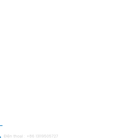
IÊN HỆ CHÚNG TÔI
Điện thoại : +86 13119505727