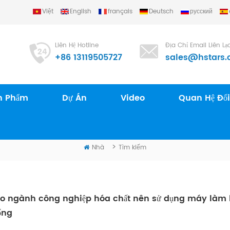
Việt
English
français
Deutsch
русский
Liên Hệ Hotline
Địa Chỉ Email Liên Lạ
+86 13119505727
sales@hstars.
n Phẩm
Dự Án
Video
Quan Hệ Đối
TÌM KIẾM
>
Nhà
Tìm kiếm
ao ngành công nghiệp hóa chất nên sử dụng máy làm 
ống