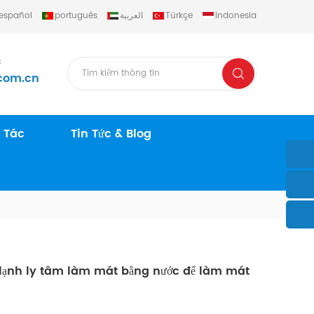
español
português
العربية
Türkçe
Indonesia
c
com.cn
 Tác
Tin Tức & Blog
lạnh ly tâm làm mát bằng nước để làm mát