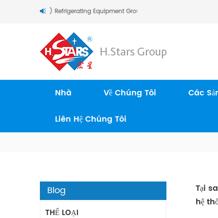
tars (Guangzhou) Refrigerating Equipment Group Ltd..
Nhà
Về Chúng Tôi
Các Sả
Liên Hệ Chúng Tôi
Tại s
Blog
hệ th
THỂ LOẠI