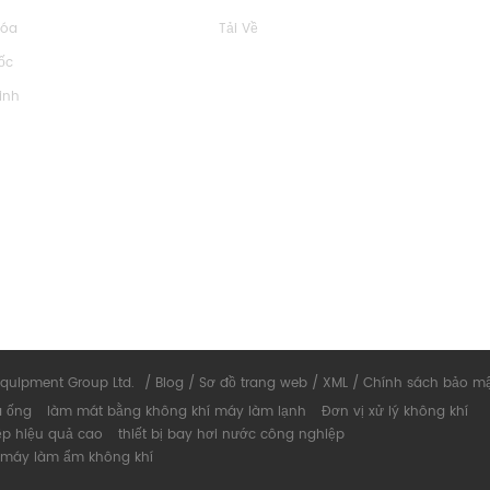
Hóa
Tải Về
ốc
inh
Equipment Group Ltd.
/
Blog
/
Sơ đồ trang web
/
XML
/
Chính sách bảo m
à ống
làm mát bằng không khí máy làm lạnh
Đơn vị xử lý không khí
p hiệu quả cao
thiết bị bay hơi nước công nghiệp
máy làm ẩm không khí