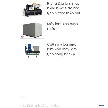
R134a Dầu làm mát
bằng nước Máy làm
lạnh ly tâm miễn phí
Máy làm lạnh cuộn
nước
Cuộn mở loại nước
làm lạnh máy làm
lạnh công nghiệp
CÁC SẢN PHẨM
GIỚ
H.S
máy làm lạnh công nghiệp