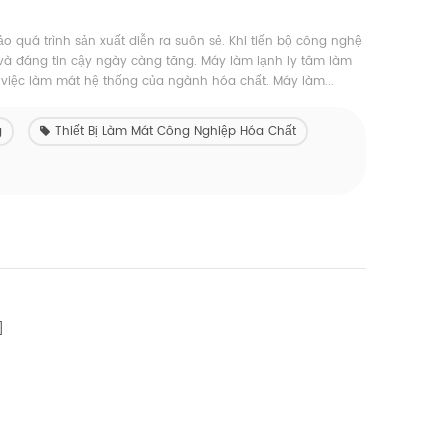
 quá trình sản xuất diễn ra suôn sẻ. Khi tiến bộ công nghệ
và đáng tin cậy ngày càng tăng. Máy làm lạnh ly tâm làm
g việc làm mát hệ thống của ngành hóa chất. Máy làm...
g
Thiết Bị Làm Mát Công Nghiệp Hóa Chất