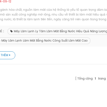
4-09-12
gành hóa chất, nguồn làm mát của hệ thống là yếu tố quan trọng đảm bảo
mô sản xuất công nghiệp mở rộng, nhu cầu về thiết bị làm mát hiệu quả 
g nước, là thiết bị làm lạnh tiên tiến, ngày càng trở nên quan trọng tron
Ẻ :
Máy Làm Lạnh Ly Tâm Làm Mát Bằng Nước Hiệu Quả Năng Lượn
Máy Làm Lạnh Làm Mát Bằng Nước Công Suất Làm Mát Cao
 THÊM
Tổng cộng
1
trang