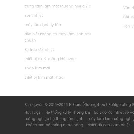
trung tâm làm mát thương mại a / c
Văn 
Bơm nhiệt
Cột M
máy làm lạnh ly tâm
Tôn V
đặc biệt không có máy làm lạnh tiêu
chuẩn
Bộ trao đổi nhiệt
thiết bị xử lý không khí hvac
Tháp làm mát
thiết bị làm mát khác
Bản quyền © 2015-2026 H.Stars (Guangzhou) Refrigerating 
Hot Tags :
Hệ thống xử lý không khí
Bộ trao đổi nhiệt vỏ v
công nghiệp hệ thống làm lạnh
máy làm lạnh công nghiệ
khách sạn hệ thống nước nóng
Nhiệt độ cao bơm nhiệt