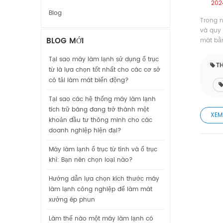
202
Blog
Trong n
và quy 
BLOG MỚI
mát bằn
Tại sao máy làm lạnh sử dụng ổ trục
TH
từ là lựa chọn tốt nhất cho các cơ sở
có tải làm mát biến động?
Tại sao các hệ thống máy làm lạnh
tích trữ băng đang trở thành một
XEM
khoản đầu tư thông minh cho các
doanh nghiệp hiện đại?
Máy làm lạnh ổ trục từ tính và ổ trục
khí: Bạn nên chọn loại nào?
Hướng dẫn lựa chọn kích thước máy
làm lạnh công nghiệp để làm mát
xưởng ép phun
Làm thế nào một máy làm lạnh có