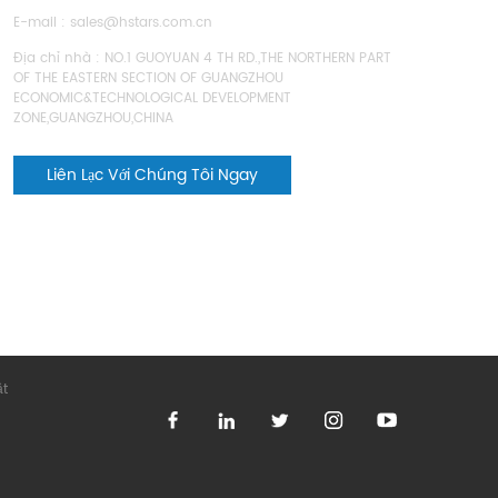
E-mail :
sales@hstars.com.cn
Địa chỉ nhà : NO.1 GUOYUAN 4 TH RD.,THE NORTHERN PART
OF THE EASTERN SECTION OF GUANGZHOU
ECONOMIC&TECHNOLOGICAL DEVELOPMENT
ZONE,GUANGZHOU,CHINA
Liên Lạc Với Chúng Tôi Ngay
ật