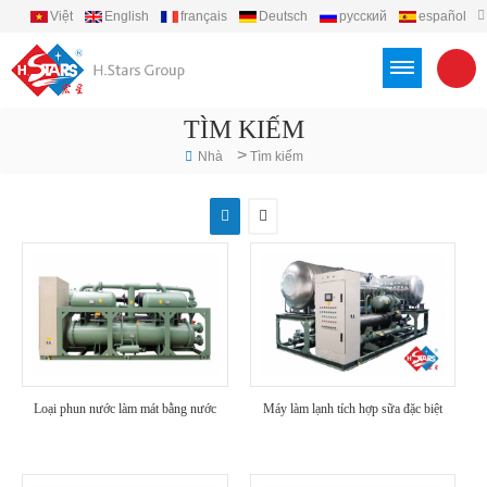
Việt
English
français
Deutsch
русский
español
português
العربية
Türkçe
Indonesia
TÌM KIẾM
>
Nhà
Tìm kiếm
Loại phun nước làm mát bằng nước
Máy làm lạnh tích hợp sữa đặc biệt