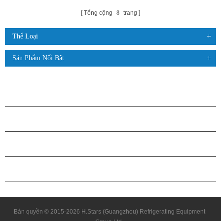
Tổng cộng
8
trang
Thể Loại
Sản Phẩm Nổi Bật
CÁC SẢN PHẨM
GIỚI THIỆU VỀ H.STARS
QUAN HỆ ĐỐI TÁC
LIÊN HỆ CHÚNG TÔI
Bản quyền © 2015-2026 H.Stars (Guangzhou) Refrigerating Equipment