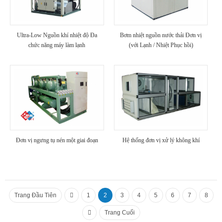
Ultra-Low Nguồn khí nhiệt độ Đa
Bơm nhiệt nguồn nước thải Đơn vị
chức năng máy làm lạnh
(với Lạnh / Nhiệt Phục hồi)
Đơn vị ngưng tụ nén một giai đoạn
Hệ thống đơn vị xử lý không khí
Trang Đầu Tiên
1
2
3
4
5
6
7
8
Trang Cuối