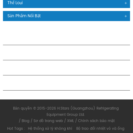
Thể Loại
Sản Phẩm Nổi Bật
CÁC SẢN PHẨM
GIỚI THIỆU VỀ H.STARS
QUAN HỆ ĐỐI TÁC
LIÊN HỆ CHÚNG TÔI
Bản quyền © 2015-2026 H.Stars (Guangzhou) Refrigerating
Equipment Group Ltd.
/
Blog
/
Sơ đồ trang web
/
XML
/
Chính sách bảo mật
Hot Tags :
Hệ thống xử lý không khí
Bộ trao đổi nhiệt vỏ và ống