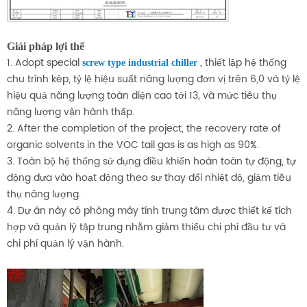
Giải pháp lợi thế
1. Adopt special
, thiết lập hệ thống
screw type industrial chiller
chu trình kép, tỷ lệ hiệu suất năng lượng đơn vị trên 6,0 và tỷ lệ
hiệu quả năng lượng toàn diện cao tới 13, và mức tiêu thụ
năng lượng vận hành thấp.
2. After the completion of the project, the recovery rate of
organic solvents in the VOC tail gas is as high as 90%.
3. Toàn bộ hệ thống sử dụng điều khiển hoàn toàn tự động, tự
động đưa vào hoạt động theo sự thay đổi nhiệt độ, giảm tiêu
thụ năng lượng.
4. Dự án này có phòng máy tính trung tâm được thiết kế tích
hợp và quản lý tập trung nhằm giảm thiểu chi phí đầu tư và
chi phí quản lý vận hành.