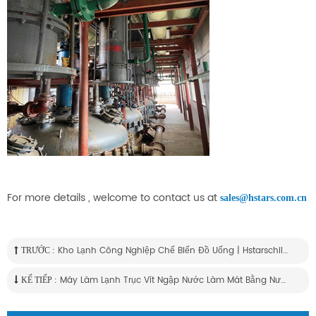
For more details , welcome to contact us at
sales@hstars.com.cn
Kho Lạnh Công Nghiệp Chế Biến Đồ Uống | Hstarschiller . Com
TRƯỚC :
Máy Làm Lạnh Trục Vít Ngập Nước Làm Mát Bằng Nước Cho Dự Án Sữa
KẾ TIẾP :