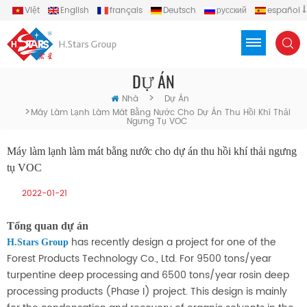
Việt
English
français
Deutsch
русский
español
português
العربية
Türkçe
Indonesia
DỰ ÁN
>
Nhà
Dự Án
>
Máy Làm Lạnh Làm Mát Bằng Nước Cho Dự Án Thu Hồi Khí Thải
Ngưng Tụ VOC
Máy làm lạnh làm mát bằng nước cho dự án thu hồi khí thải ngưng
tụ VOC
2022-01-21
Tổng quan dự án
has recently design a project for one of the
H.Stars Group
Forest Products Technology Co., Ltd. For 9500 tons/year
turpentine deep processing and 6500 tons/year rosin deep
processing products (Phase I) project. This design is mainly