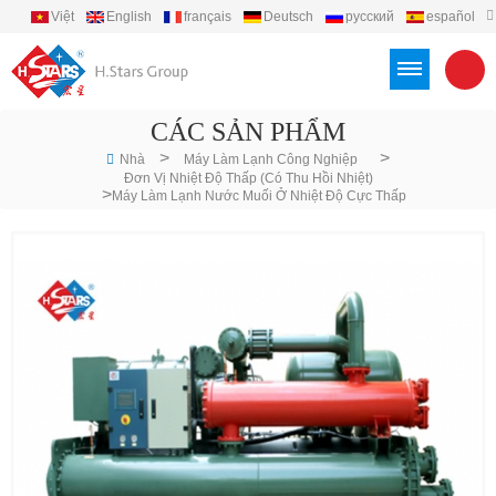
Việt
English
français
Deutsch
русский
español
português
العربية
Türkçe
Indonesia
CÁC SẢN PHẨM
>
>
Nhà
Máy Làm Lạnh Công Nghiệp
Đơn Vị Nhiệt Độ Thấp (có Thu Hồi Nhiệt)
>
Máy Làm Lạnh Nước Muối Ở Nhiệt Độ Cực Thấp