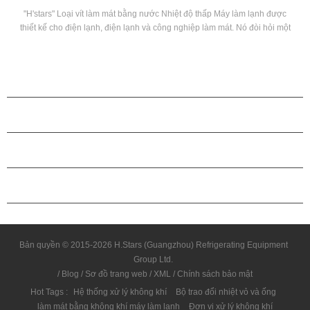
"H'stars" Loại vít làm mát bằng nước Nhiệt độ thấp Máy làm lạnh được
thiết kế cho điện lạnh, điện lạnh và công nghiệp làm mát. Nó đòi hỏi một
loạt các mô hình hoàn chỉnh để đáp ứng các yêu cầu của công suất và
nhiệt độ làm mát khác nhau yêu cầu. Thương hiệu: H'stars
CÁC SẢN PHẨM
GIỚI THIỆU VỀ H.STARS
QUAN HỆ ĐỐI TÁC
LIÊN HỆ CHÚNG TÔI
Bản quyền © 2015-2026 H.Stars (Guangzhou) Refrigerating Equipment
Group Ltd.
/
Blog
/
Sơ đồ trang web
/
XML
/
Chính sách bảo mật
Hot Tags :
Hệ thống xử lý không khí
Bộ trao đổi nhiệt vỏ và ống
làm mát bằng không khí máy làm lạnh
Đơn vị xử lý không khí