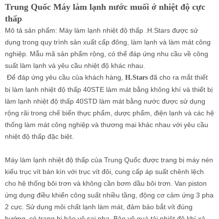
Trung Quốc Máy làm lạnh nước muối ở nhiệt độ cực
thấp
Mô tả sản phẩm: Máy làm lạnh nhiệt độ thấp .H.Stars được sử
dụng trong quy trình sản xuất cấp đông, làm lạnh và làm mát công
nghiệp. Mẫu mã sản phẩm rộng, có thể đáp ứng nhu cầu về công
suất làm lạnh và yêu cầu nhiệt độ khác nhau.
Để đáp ứng yêu cầu của khách hàng,
đã cho ra mắt thiết
H.Stars
bị làm lạnh nhiệt độ thấp 40STE làm mát bằng không khí và thiết bị
làm lạnh nhiệt độ thấp 40STD làm mát bằng nước được sử dụng
rộng rãi trong chế biến thực phẩm, dược phẩm, điện lạnh và các hệ
thống làm mát công nghiệp và thương mại khác nhau với yêu cầu
nhiệt độ thấp đặc biệt.
Máy làm lạnh nhiệt độ thấp của Trung Quốc được trang bị máy nén
kiểu trục vít bán kín với trục vít đôi, cung cấp áp suất chênh lệch
cho hệ thống bôi trơn và không cần bơm dầu bôi trơn. Van piston
ứng dụng điều khiển công suất nhiều tầng, động cơ cảm ứng 3 pha
2 cực. Sử dụng môi chất lạnh làm mát, đảm bảo bắt vít đúng
hướng, có trang bị bảo vệ sai pha. Bảo vệ quá tải nhiệt độ khí xả