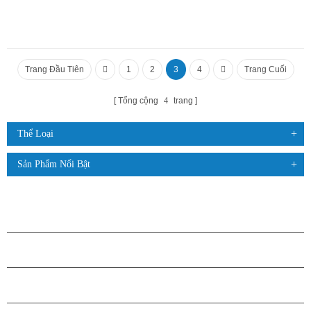
Trang Đầu Tiên
1
2
3
4
Trang Cuối
Tổng cộng
4
trang
Thể Loại
Sản Phẩm Nổi Bật
CÁC SẢN PHẨM
GIỚI THIỆU VỀ H.STARS
QUAN HỆ ĐỐI TÁC