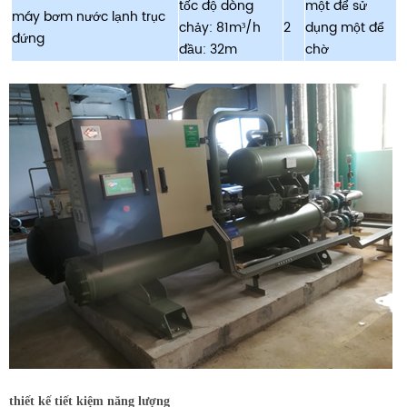
tốc độ dòng
một để sử
máy bơm nước lạnh trục
chảy: 81m
/h
2
dụng một để
³
đứng
đầu: 32m
chờ
thiết kế tiết kiệm năng lượng