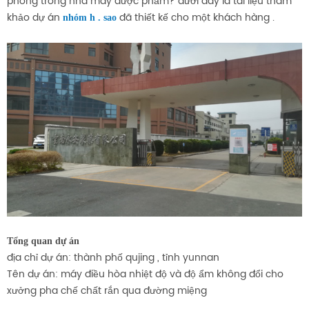
phòng trong nhà máy dược phẩm? dưới đây là tài liệu tham
khảo dự án
đã thiết kế cho một khách hàng .
nhóm h . sao
Tổng quan dự án
địa chỉ dự án: thành phố qujing , tỉnh yunnan
Tên dự án: máy điều hòa nhiệt độ và độ ẩm không đổi cho
xưởng pha chế chất rắn qua đường miệng