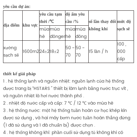
yêu cầu dự án:
yêu cầu tạm
độ ẩm yêu
thời /
℃
cầu /%
số lần thay đổi
mức độ
địa điểm
khu vực
mùa
mùa
mùa
mùa
không khí
sạch sẽ
hè
đông
er
hè
đông
100 ,
xưởng
50 ~
50 ~
1600m2
24
2
18
2
15 lần / h
000
±
±
sạch sẽ
70
70
cấp
thiết kế giải pháp
1 . hệ thống lạnh và nguồn nhiệt: nguồn lạnh của hệ thống
được trang bị “HSTARS " thiết bị làm lạnh bằng nước trục vít ,
và nguồn nhiệt là hơi nước thành phố .
2 . nhiệt độ nước cấp và cấp: 7 ℃ / 12 ℃ vào mùa hè
3 . hệ thống nước: một hệ thống tuần hoàn cơ học khép kín
được sử dụng , và hai máy bơm nước tuần hoàn thẳng đứng
(1 đã sử dụng và 1 đã chuẩn bị) được chọn .
4 . hệ thống không khí: phần cuối sử dụng tủ không khí có