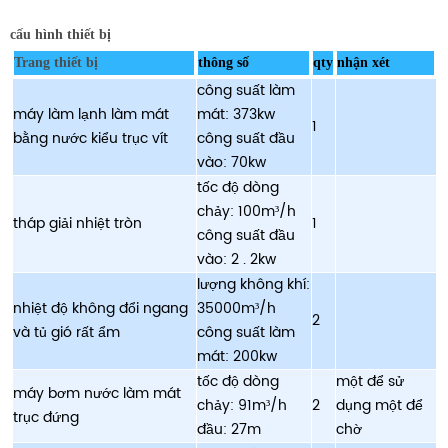
cấu hình thiết bị
Trang thiết bị
thông số
qty
nhận xét
công suất làm
máy làm lạnh làm mát
mát: 373kw
1
bằng nước kiểu trục vít
công suất đầu
vào: 70kw
tốc độ dòng
chảy: 100m
/h
³
tháp giải nhiệt tròn
1
công suất đầu
vào: 2 . 2kw
lượng không khí:
nhiệt độ không đổi ngang
35000m
/h
³
2
và tủ gió rất ẩm
công suất làm
mát: 200kw
tốc độ dòng
một để sử
máy bơm nước làm mát
chảy: 91m
/h
2
dụng một để
³
trục đứng
đầu: 27m
chờ