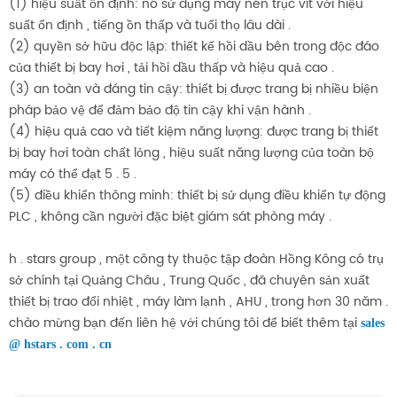
(1) hiệu suất ổn định: nó sử dụng máy nén trục vít với hiệu
suất ổn định , tiếng ồn thấp và tuổi thọ lâu dài .
(2) quyền sở hữu độc lập: thiết kế hồi dầu bên trong độc đáo
của thiết bị bay hơi , tải hồi dầu thấp và hiệu quả cao .
(3) an toàn và đáng tin cậy: thiết bị được trang bị nhiều biện
pháp bảo vệ để đảm bảo độ tin cậy khi vận hành .
(4) hiệu quả cao và tiết kiệm năng lượng: được trang bị thiết
bị bay hơi toàn chất lỏng , hiệu suất năng lượng của toàn bộ
máy có thể đạt 5 . 5 .
(5) điều khiển thông minh: thiết bị sử dụng điều khiển tự động
PLC , không cần người đặc biệt giám sát phòng máy .
h . stars group , một công ty thuộc tập đoàn Hồng Kông có trụ
sở chính tại Quảng Châu , Trung Quốc , đã chuyên sản xuất
thiết bị trao đổi nhiệt , máy làm lạnh , AHU , trong hơn 30 năm .
chào mừng bạn đến liên hệ với chúng tôi để biết thêm tại
sales
@ hstars . com . cn