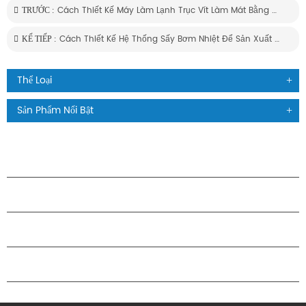
Cách Thiết Kế Máy Làm Lạnh Trục Vít Làm Mát Bằng Không Khí Nước Biển Chống Ăn Mòn Tốt Nhất --- Cho Dàn Khoan Ngoài Khơi
TRƯỚC :
Cách Thiết Kế Hệ Thống Sấy Bơm Nhiệt Để Sản Xuất Sấy
KẾ TIẾP :
Thể Loại
Sản Phẩm Nổi Bật
CÁC SẢN PHẨM
GIỚI THIỆU VỀ H.STARS
QUAN HỆ ĐỐI TÁC
LIÊN HỆ CHÚNG TÔI