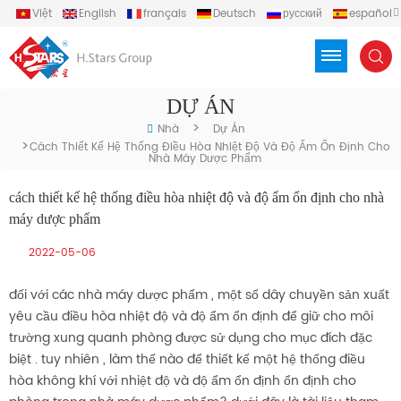
Việt
English
français
Deutsch
русский
español
português
العربية
Türkçe
Indonesia
DỰ ÁN
>
Nhà
Dự Án
>
Cách Thiết Kế Hệ Thống Điều Hòa Nhiệt Độ Và Độ Ẩm Ổn Định Cho
Nhà Máy Dược Phẩm
cách thiết kế hệ thống điều hòa nhiệt độ và độ ẩm ổn định cho nhà
máy dược phẩm
2022-05-06
đối với các nhà máy dược phẩm , một số dây chuyền sản xuất
yêu cầu điều hòa nhiệt độ và độ ẩm ổn định để giữ cho môi
trường xung quanh phòng được sử dụng cho mục đích đặc
biệt . tuy nhiên , làm thế nào để thiết kế một hệ thống điều
hòa không khí với nhiệt độ và độ ẩm ổn định ổn định cho