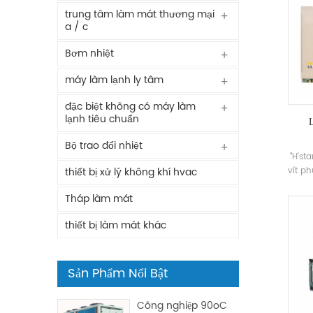
trung tâm làm mát thương mại
a / c
Bơm nhiệt
máy làm lạnh ly tâm
đặc biệt không có máy làm
lạnh tiêu chuẩn
Bộ trao đổi nhiệt
"H'st
vít p
thiết bị xử lý không khí hvac
vít m
Tháp làm mát
quả c
lạnh,
thiết bị làm mát khác
vị 
Sản Phẩm Nổi Bật
Công nghiệp 90oC