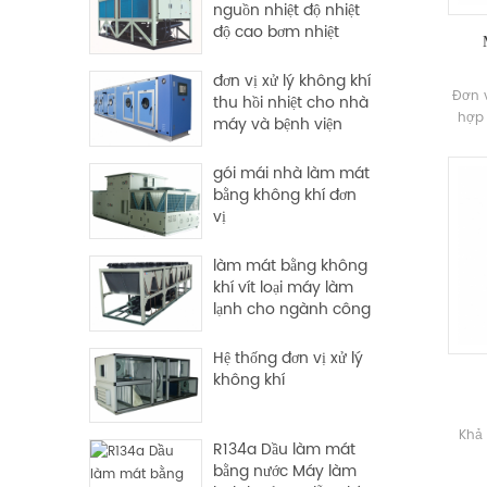
nguồn nhiệt độ nhiệt
độ cao bơm nhiệt
đơn vị xử lý không khí
Đơn v
thu hồi nhiệt cho nhà
hợp 
máy và bệnh viện
Thiết
chứa 
gói mái nhà làm mát
hoàn
bằng không khí đơn
các
vị
làm mát bằng không
khí vít loại máy làm
lạnh cho ngành công
nghiệp sử dụng
Hệ thống đơn vị xử lý
không khí
Khả 
R134a Dầu làm mát
bằng nước Máy làm