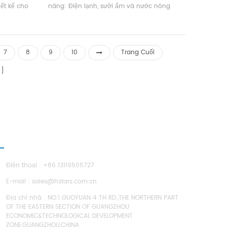
ết kế cho
năng: Điện lạnh, sưởi ấm và nước nóng
au với lợi
trong nước Phân loại. Nó có thể nhận ra
ản và thuận
làm mát mùa hè và mùa đông sưởi ấm.
chi phí.
Nó cung cấp nước nóng trong nước cho
cả năm, để một máy có thể được sử dụng,
7
8
9
10
Trang Cuối
tiết kiệm không gian sàn và giảm đầu tư
ban đầu, tiết kiệm nhiều hơn hơn 40% của
chi phí của sử dụng.
IÊN HỆ CHÚNG TÔI
Điện thoại : +86 13119505727
E-mail :
sales@hstars.com.cn
Địa chỉ nhà : NO.1 GUOYUAN 4 TH RD.,THE NORTHERN PART
OF THE EASTERN SECTION OF GUANGZHOU
ECONOMIC&TECHNOLOGICAL DEVELOPMENT
ZONE,GUANGZHOU,CHINA