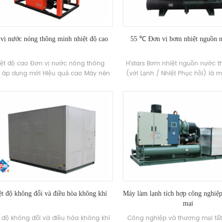
vị nước nóng thông minh nhiệt độ cao
55 ℃ Đơn vị bơm nhiệt nguồn n
iệt độ cao Đơn vị nước nóng thông
H'stars Bơm nhiệt nguồn nước t
 áp dụng mới Hiệu quả cao Máy nén
(với Lạnh / Nhiệt Phục hồi) là mộ
có hiệu suất năng lượng lên tới 2,5,
nước nóng được phát triển và 
phát triển để mạ điện, in và nhuộm, y
cho nhà tắm, hồ bơi suối nước
c và các ngành công nghiệp khác.
bơi và các nơi tắm khác, chiết 
nước thải sinh hoạt, tiết kiệm 
và bảo vệ Môi trường.Energy Tiế
30% ~ 50% So với phương pháp
thông thường, có thể làm giả
hoạt động Chi phí.
t độ không đổi và điều hòa không khí
Máy làm lạnh tích hợp công nghiệ
mại
t độ không đổi và điều hòa không khí
Công nghiệp và thương mại tất