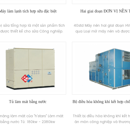
Máy làm lạnh tích hợp sữa đặc biệt
Hai giai đoạn ĐƠN VỊ NỀN
ị sữa tổng hợp là một sản phẩm tích
40std Máy nén hai giai đoạn H
được thiết kế cho sữa Công nghiệp.
qua Loại mở máy nén và được 
 bị tích hợp đơn vị chính làm lạnh, bể
hiệu quả cao Dầu tách phát triể
nước đông lạnh, máy bơm nước tuần
và sản xuất. Áp dụng cho R22,
 đông lạnh, hệ thống đường thủy và
các chất làm lạnh khác, thu hồi
 thành phần van và tích hợp dự án
thể được cấu hình theo khách 
vào sản xuất dòng.
lượng nhiệt Yêu cầu. Các mô hìn
trung bình, nhiệt độ trung bình 
thấp được thiết kế cho các dự
nhau Yêu cầu. 380V, 3KV, 6KV, 1
điện áp khác có thể được đã
Tủ làm mát bằng nước
Bộ điều hòa không khí kết hợp ch
năng làm mát của "h'stars" Làm mát
Thiết bị điều hòa không khí kết
bằng nước Tủ: 180kw - 2380kw
ăn mòn công nghiệp và thương
người chạy thu hồi nhiệt, bộ 