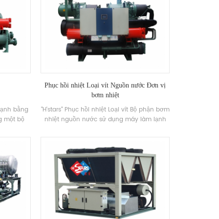
Phục hồi nhiệt Loại vít Nguồn nước Đơn vị
bơm nhiệt
 lạnh bằng
"H'stars" Phục hồi nhiệt Loại vít Bộ phận bơm
g một bộ
nhiệt nguồn nước sử dụng máy làm lạnh
iệt do trao
để trao đổi nhiệt giữa hơi môi chất lạnh và
 trong Quá
nước trong Hoạt động, chuyển đổi Tiêu thụ
khách hàng
năng lượng Làm nóng nước nóng có thể
 không khí
sử dụng, và cung cấp một lượng lớn điều
ong nước.
hòa không khí trong khi cung cấp điều hòa
không khí. Nước nóng trong Cuộc sống.