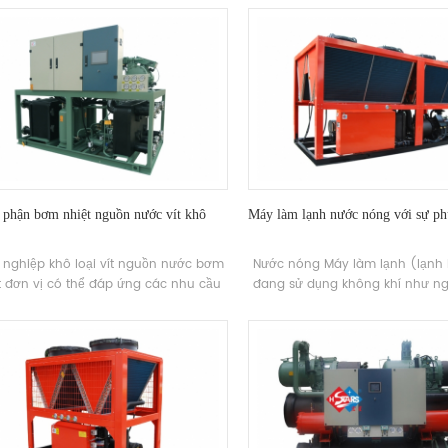
không khí này được sử dụng rộng
những người đó Các ngành cô
có bằng chứng ăn mòn Yêu
 phận bơm nhiệt nguồn nước vít khô
Máy làm lạnh nước nóng với sự ph
 nghiệp khô loại vít nguồn nước bơm
Nước nóng Máy làm lạnh (lạnh 
t đơn vị có thể đáp ứng các nhu cầu
đang sử dụng không khí như ng
i ấm mùa đông và làm mát mùa hè
thấp để sản xuất nhiệt nước. T
 qua nhiệt nguồn nước cao cấp bơm
năng lượng, hiệu quả cao và b
ống điều hòa trung tâm. bên cạnh đó,
trường, chất thải lạnh thải ra 
hông cần hệ thống lò hơi để sưởi ấm,
trình sưởi ấm được phục hồi t
 cần tháp giải nhiệt cho làm mát, và
thiết bị phục hồi lạnh, để cải thi
ng có ô nhiễm hoặc phát thải được
năng lượng toàn diện và nhận ra
hực hiện trong quá trình sử dụng.
chi phí không