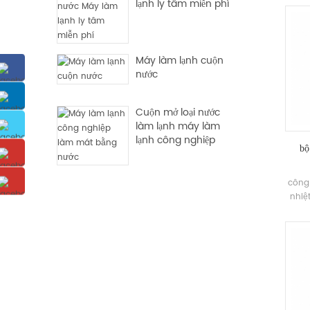
lạnh ly tâm miễn phí
Máy làm lạnh cuộn
nước
Cuộn mở loại nước
làm lạnh máy làm
lạnh công nghiệp
bộ
công
nhiệ
sưở
thông
hệ th
có k
không
khô
t