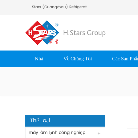
ào Mừng Bạn Đến H.Stars (Guangzhou) Refrigerating Equipment Group Ltd
Nhà
Về Chúng Tôi
Các Sản Ph
Thể Loại
máy làm lạnh công nghiệp