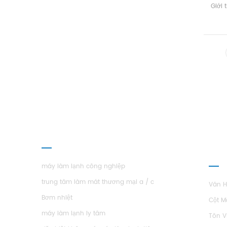
Giới 
làm 
không 
vi k
các
hìn
hiệu
24,
chính
bề m
học
phòng
lườ
CÁC SẢN PHẨM
GIỚ
H.S
máy làm lạnh công nghiệp
trung tâm làm mát thương mại a / c
Văn 
Bơm nhiệt
Cột M
máy làm lạnh ly tâm
Tôn V