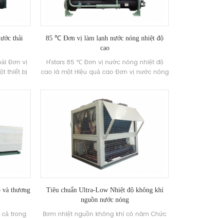
ước thải
85 ℃ Đơn vị làm lạnh nước nóng nhiệt độ
cao
hải Đơn vị
H'stars 85 ℃ Đơn vị nước nóng nhiệt độ
t thiết bị
cao là một Hiệu quả cao Đơn vị nước nóng
sản xuất
được phát triển và sản xuất bởi h'stars.
 nóng, hồ
Nhiệt độ của nước đầu vào và nước ngoài
nhiệt từ
của nguồn nhiệt nhiệt độ thấp là 5-20oC
năng lượng
và phạm vi ứng dụng là rộng. Nhiệt độ
t kiệm là
nước phía sau nhiệt độ cao là giữa 65-85
 sưởi ấm
℃. Áp dụng chất làm lạnh bảo vệ môi
m đáng kể
trường xanh HFC-134A.
p và thương
Tiêu chuẩn Ultra-Low Nhiệt độ không khí
nguồn nước nóng
 cả trong
Bơm nhiệt nguồn không khí có năm Chức