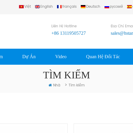
Việt
English
français
Deutsch
русский
..
Liên Hệ Hotline
Địa Chỉ Emai
+86 13119505727
sales@hsta
ẩm
Dự Án
Video
Quan Hệ Đối Tác
TÌM KIẾM
>
Nhà
Tìm kiếm