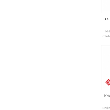
Đơn 
Nh
minh
và 
được 
họ
Nhiệ
Nhiệ