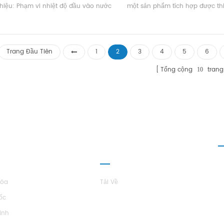
thiệu: Phạm vi nhiệt độ đầu vào nước
một sản phẩm tích hợp được thi
mát là 21 ~ 35 ° C, phạm vi nhiệt độ
các ngành công nghiệp khác nh
khí trở lại là 18 ~ 28 ° C, ± 1 ° C Phạm
thế tích hợp cao, lắp đặt đơn gi
iểm soát độ ẩm là 50 ~ 70%. ± 5% và
tiện và giảm lắp đặt kỹ thuật 
 bộ lọc không khí đặc biệt được cấu
Trang Đầu Tiên
1
2
3
4
5
6
h theo nhu cầu khác nhau. Thương
: Hstars Khả năng làm mát Phạm vi:
Tổng cộng
trang
10
4kw ~ 140.4KW Ứng dụng: Máy móc
 xác, điện tử, thiết bị quang học, xử lý
ặt, y tế và sức khỏe, dược phẩm sinh
, chế biến thực phẩm, hóa chất tốt,
 chuyển mạch, phòng thí nghiệm đo
ng và thử nghiệm khác nhau và các
I THIỆU VỀ
QUAN HỆ ĐỐI
L
ngành công nghiệp.
TARS
TÁC
Hóa
Tải Về
ốc
inh