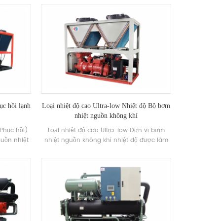
 rãi trong
rãi trong việc xây dựng hệ thống điều hòa
ng nghiệp
không khí, văn phòng vừa và nhỏ, xưởng
 cầu.
xưởng, cửa hàng rượu vang, biệt thự và
máy lạnh khác Môi trường.
ục hồi lạnh
Loại nhiệt độ cao Ultra-low Nhiệt độ Bộ bơm
nhiệt nguồn không khí
Phục hồi)
Loại nhiệt độ cao Ultra-low Đơn vị bơm
uồn nhiệt
nhiệt nguồn không khí nhiệt độ được làm
iết kiệm
từ 85 ° C Nước nóng nhiệt độ cao thông
ảo vệ môi
qua bơm nhiệt có công suất sưởi ấm định
trong quá
mức 88KW Công suất đầu vào 37,5kw
hông qua
Phạm vi nhiệt độ nước nóng 55 ° C-85 ° C
ện hiệu quả
 điện lạnh