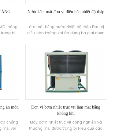
 TẢNG
Nước làm mát đơn vị điều hòa nhiệt độ thấp
VAC thông
Làm mát bằng nước Nhiệt độ thấp Đơn vị
trang bị
điều hòa không khí áp dụng ba giai đoạn
n độc lập
Điện lạnh và được dỡ từng bước theo nhu
 R404a và
cầu tải làm mát của việc sử dụng Môi
 nhiệt có
trường. Thiết bị áp dụng bộ điều khiển máy
hàng Năng
vi tính đặc biệt để điều khiển nhiệt độ thấp
h nhiệt độ
quá trình hành động và tự động hoạt động
và nhiệt độ
sau khi đặt nhiệt độ theo thực tế nhu cầu.
 án khác
Tấm bên ngoài được làm bằng thép không
0kV và các
gỉ, đáp ứng các yêu cầu vệ sinh của thực
 chọn.
phẩm Sản xuất.
ống ăn mòn
Đơn vị bơm nhiệt trục vít làm mát bằng
không khí
 hợp chống
Máy bơm nhiệt trục vít công nghiệp và
 mại với
thương mại được trang bị Hiệu quả cao
điều hòa
Trao đổi nhiệt vây và được sử dụng rộng