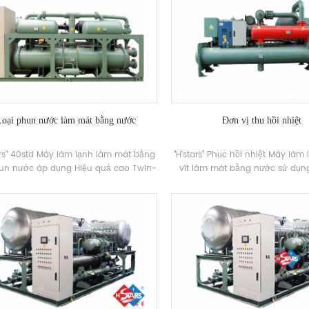
Loại phun nước làm mát bằng nước
Đơn vị thu hồi nhiệt
ars" 40std Máy làm lạnh làm mát bằng
"H'stars" Phục hồi nhiệt Máy làm
hun nước áp dụng Hiệu quả cao Twin-
vít làm mát bằng nước sử dụn
áy nén, tự phát triển và sản xuất Hiệu
phận thu hồi nhiệt để thu hồi nh
ao Xịt bay hơi, R22, chỉ 34A Chất làm
đổi nhiệt giữa hơi lạnh và nước
 hiệu quả năng lượng lên tới 5.5. Đơn
trình điện lạnh, cung cấp cho 
có 20 tiêu chuẩn Thông số kỹ thuật.
điều hòa không khí và điều hòa
và một lượng lớn nước nóng tr