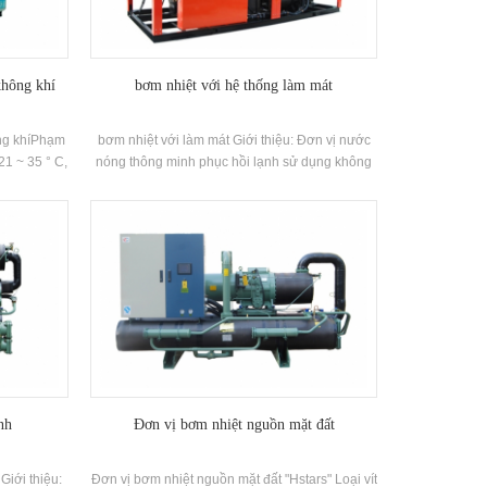
không khí
bơm nhiệt với hệ thống làm mát
ông khíPhạm
bơm nhiệt với làm mát Giới thiệu: Đơn vị nước
21 ~ 35 ° C,
nóng thông minh phục hồi lạnh sử dụng không
18 ~ 28 ° C,
khí như nguồn nhiệt cấp thấp để sản xuất nước
50 ~ 70%. ±
nóng, tiết kiệm năng lượng, thân thiện với môi
t được cấu
trường và tái chế chất thải lạnh thải trong Quá
ơng hiệu:
trình sưởi ấm thông qua một bộ phận thu hồi
 24,4kw ~
lạnh để cải thiện hiệu quả năng lượng tổng thể
 xác, điện
và đạt được chi phí không Điện lạnh. Thương
 y tế và sức
hiệu: Hstars Công suất nhiệt Phạm vi: 25kw-
 thực phẩm,
70kw Ứng dụng: Ứng dụng: Nhà máy, bệnh
phòng thí
viện, cây in, vv
ác nhau và
nh
Đơn vị bơm nhiệt nguồn mặt đất
Giới thiệu:
Đơn vị bơm nhiệt nguồn mặt đất "Hstars" Loại vít