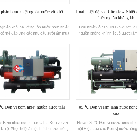
 phận bơm nhiệt nguồn nước vít khô
Loại nhiệt độ cao Ultra-low Nhiệ
nhiệt nguồn không khí
nghiệp khô loại vít nguồn nước bơm nhiệt
Loại nhiệt độ cao Ultra-low Đơn vị
 có thể đáp ứng các nhu cầu sưởi ấm mùa
nguồn không khí nhiệt độ được làm
và làm mát mùa hè thông qua nhiệt nguồn
Nước nóng nhiệt độ cao thông qua
ao cấp bơm hệ thống điều hòa trung tâm.
có công suất sưởi ấm định mức 
ạnh đó, có không cần hệ thống lò hơi để
suất đầu vào 37,5kw Phạm vi nhiệ
m, không cần tháp giải nhiệt cho làm mát,
nóng 55 ° C-85 ° C
ông có ô nhiễm hoặc phát thải được thực
hiện trong quá trình sử dụng.
℃ Đơn vị bơm nhiệt nguồn nước thải
85 ℃ Đơn vị làm lạnh nước nóng
cao
rs Bơm nhiệt nguồn nước thải Đơn vị (với
H'stars 85 ℃ Đơn vị nước nóng nhiệ
 Nhiệt Phục hồi) là một thiết bị nước nóng
một Hiệu quả cao Đơn vị nước nón
hát triển và sản xuất cho nhà tắm, hồ bơi
triển và sản xuất bởi h'stars. Nhiệt