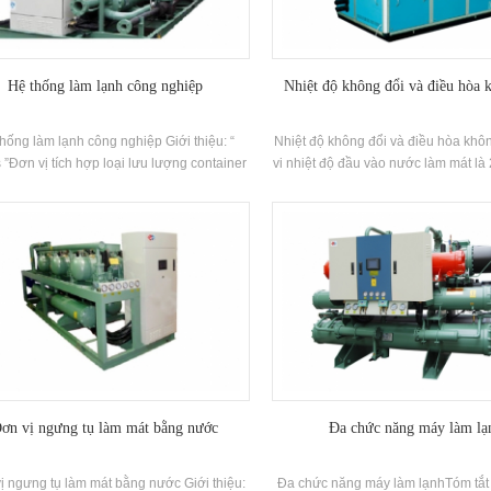
Hệ thống làm lạnh công nghiệp
Nhiệt độ không đổi và điều hòa 
hống làm lạnh công nghiệp Giới thiệu: “
Nhiệt độ không đổi và điều hòa kh
 ”Đơn vị tích hợp loại lưu lượng container
vi nhiệt độ đầu vào nước làm mát là 
thiết kế đặc biệt để vận chuyển container
phạm vi nhiệt độ không khí trở lại là 
 Quảng Châu H'Tars Nhóm. Quảng Châu
± 1 ° C Phạm vi kiểm soát độ ẩm là 
rs Nhóm có thể điều chỉnh giải pháp theo
5% và các bộ lọc không khí đặc biệ
u cầu của dự án cụ thể từ khách hàng.
hình theo nhu cầu khác nhau. Thư
ng hiệu: Hstars Điện lạnh Phạm vi: tùy
Hstars Khả năng làm mát Phạm vi:
ỉnh Ứng dụng: công nghiệp vận tải, vv
140.4KW Ứng dụng: Máy móc chính
tử, thiết bị quang học, xử lý bề mặt,
khỏe, dược phẩm sinh học, chế biến
hóa chất tốt, phòng chuyển mạch, 
nghiệm đo lường và thử nghiệm kh
các ngành công nghiệp.
ơn vị ngưng tụ làm mát bằng nước
Đa chức năng máy làm lạ
ị ngưng tụ làm mát bằng nước Giới thiệu:
Đa chức năng máy làm lạnhTóm tắt 