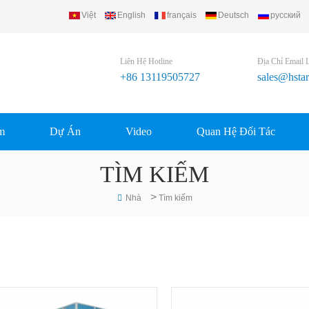
Việt
English
français
Deutsch
русский
ing Equipment Group Ltd..
Liên Hệ Hotline
Địa Chỉ Email 
+86 13119505727
sales@hsta
m
Dự Án
Video
Quan Hệ Đối Tác
TÌM KIẾM
>
Nhà
Tìm kiếm