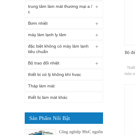
trung tâm làm mát thương mại a /
c
Bơm nhiệt
máy làm lạnh ly tâm
đặc biệt không có máy làm lạnh
tiêu chuẩn
Bộ đi
Bộ trao đổi nhiệt
Thiế
mòn c
thiết bị xử lý không khí hvac
thu h
Tháp làm mát
sử d
ngành
thiết bị làm mát khác
Sản Phẩm Nổi Bật
Công nghiệp 90oC nguồn