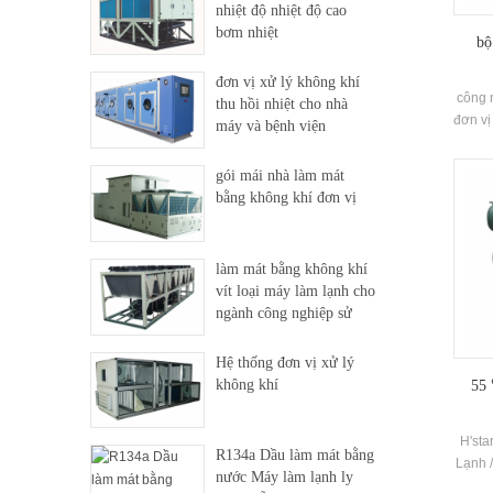
nhiệt độ nhiệt độ cao
bơm nhiệt
bộ
đơn vị xử lý không khí
công 
thu hồi nhiệt cho nhà
đơn vị
máy và bệnh viện
đông 
nước c
gói mái nhà làm mát
bên c
bằng không khí đơn vị
sưởi ấ
và kh
làm mát bằng không khí
vít loại máy làm lạnh cho
ngành công nghiệp sử
dụng
Hệ thống đơn vị xử lý
không khí
55 
H'sta
R134a Dầu làm mát bằng
Lạnh /
nước Máy làm lạnh ly
được p