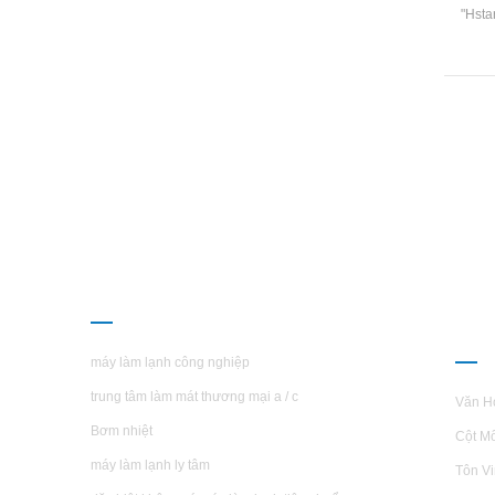
"Hsta
cho qu
băng,
A Bán 
ống 
thực 
công 
hệ t
mát
dụng
mát 
CÁC SẢN PHẨM
GIỚ
H.S
máy làm lạnh công nghiệp
trung tâm làm mát thương mại a / c
Văn H
Bơm nhiệt
Cột M
máy làm lạnh ly tâm
Tôn V