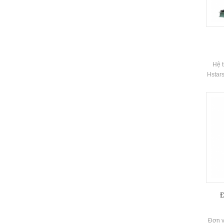
Hệ t
Hstars
được 
của
H'ta
nh
Thươ
ch
Đ
Đơn v