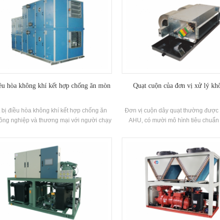
ều hòa không khí kết hợp chống ăn mòn
Quạt cuộn của đơn vị xử lý kh
t bị điều hòa không khí kết hợp chống ăn
Đơn vị cuộn dây quạt thường được k
ông nghiệp và thương mại với người chạy
AHU, có mười mô hình tiêu chuẩ
ồi nhiệt, bộ điều hòa không khí này được
trong số đó được chia thành tiêu c
ụng rộng rãi trong những người đó Các
thấp và cao tĩnh. Nó có các đặc điểm 
 công nghiệp có bằng chứng ăn mòn Yêu
và mạnh mẽ khả năng thích 
cầu.