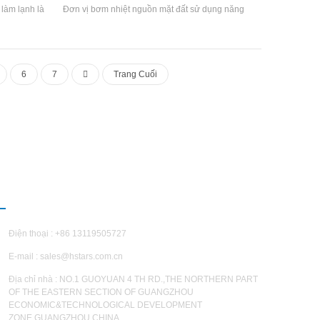
làm lạnh là
Đơn vị bơm nhiệt nguồn mặt đất sử dụng năng
 có ba điều
lượng mặt đất là nguồn năng lượng chính, và
ấm và nước
đáp ứng nhu cầu của hệ thống sưởi ấm mùa
hể được tự
đông và làm mát mùa hè thông qua điều hòa
 trường và
nhiệt độ nguồn đất cao cấp hệ thống. Hệ thống
6
7
Trang Cuối
g hiệu quả.
làKhoảng 50% tiết kiệm năng lượng so với sưởi
t và Outlet
ấm điều hòa không khí thông thường hệ thống.
 Ứng dụng
Thương hiệu: Hstars Khả năng làm mát Phạm
cộng đồng
vi: 98kw ~ 7931kw; sưởi ấm Phạm vi: 119kw ~
, v.v
9214KW
IÊN HỆ CHÚNG TÔI
Điện thoại : +86 13119505727
E-mail :
sales@hstars.com.cn
Địa chỉ nhà : NO.1 GUOYUAN 4 TH RD.,THE NORTHERN PART
OF THE EASTERN SECTION OF GUANGZHOU
ECONOMIC&TECHNOLOGICAL DEVELOPMENT
ZONE,GUANGZHOU,CHINA