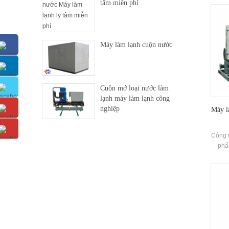
tâm miễn phí
suối
chiết 
lượng 
30% ~
Máy làm lạnh cuộn nước
thườn
Cuộn mở loại nước làm
lạnh máy làm lạnh công
nghiệp
Máy l
Công n
phẩ
công n
lắp đặ