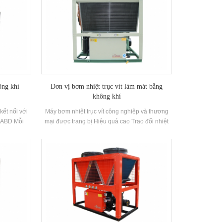
ông khí
Đơn vị bơm nhiệt trục vít làm mát bằng
không khí
ết nối với
Máy bơm nhiệt trục vít công nghiệp và thương
n ABD Mỗi
mại được trang bị Hiệu quả cao Trao đổi nhiệt
huẩn, tĩnh
vây và được sử dụng rộng rãi trong việc xây
tải thay đổi
dựng hệ thống điều hòa không khí, văn phòng
ứng.
vừa và nhỏ, xưởng xưởng, cửa hàng rượu vang,
biệt thự và máy lạnh khác Môi trường.