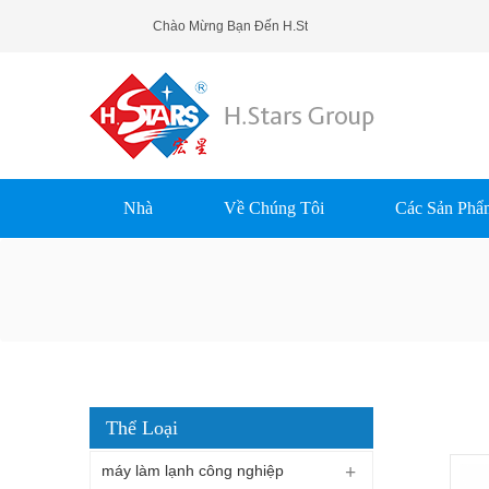
Chào Mừng Bạn Đến H.Stars (Guangzhou) Refrigerat
Nhà
Về Chúng Tôi
Các Sản Phẩ
Thể Loại
máy làm lạnh công nghiệp