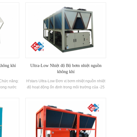
hiệt nhiệt
18 ~ 28 ° C, ± 1 ° C Phạm vi kiểm soát độ ẩm là
ng là rộng.
50 ~ 70%. ± 5% và các bộ lọc không khí đặc biệt
 là giữa 65-
được cấu hình theo nhu cầu khác nhau. Thương
 môi trường
hiệu: Hstars Khả năng làm mát Phạm vi: 24,4kw
~ 140.4KW Ứng dụng: Máy móc chính xác, điện
tử, thiết bị quang học, xử lý bề mặt, y tế và sức
khỏe, dược phẩm sinh học, chế biến thực phẩm,
hóa chất tốt, phòng chuyển mạch, phòng thí
nghiệm đo lường và thử nghiệm khác nhau và
các ngành công nghiệp.
không khí
Ultra-Low Nhiệt độ Bộ bơm nhiệt nguồn
không khí
 Chức năng:
H'stars Ultra-Low Đơn vị bơm nhiệt nguồn nhiệt
trong nước
độ hoạt động ổn định trong môi trường của -25
t mùa hè và
℃ ~ 43oC, sử dụng không khí như một nguồn
nước nóng
nhiệt, không có chất gây ô nhiễm được thải ra,
có thể được
và 55oC Nước nóng được chuẩn bị để đáp ứng
và giảm đầu
nhu cầu nước nóng giữa 35-55oC. Nó có chức
ơn 40% của
năng sưởi ấm và phù hợp để cung cấp không
khí trực tiếp hoặc bức xạ sàn sưởi ấm.