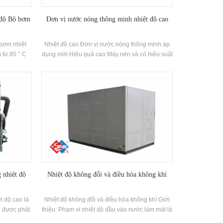
t độ Bộ bơm
Đơn vị nước nóng thông minh nhiệt độ cao
 bơm nhiệt
Nhiệt độ cao Đơn vị nước nóng thông minh áp
 từ 85 ° C
dụng mới Hiệu quả cao Máy nén và có hiệu suất
 bơm nhiệt
năng lượng lên tới 2,5, được phát triển để mạ
88KW Công
điện, in và nhuộm, y học và các ngành công
t độ nước
nghiệp khác.
 nhiệt độ
Nhiệt độ không đổi và điều hòa không khí
t độ cao là
Nhiệt độ không đổi và điều hòa không khí Giới
g được phát
thiệu: Phạm vi nhiệt độ đầu vào nước làm mát là
 độ của nước
21 ~ 35 ° C, phạm vi nhiệt độ không khí trở lại là