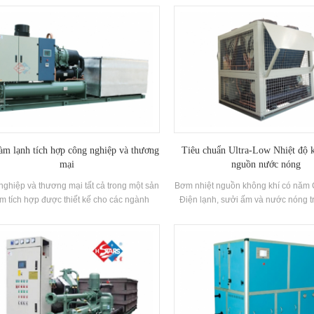
 nước nóng, hồ bơi và các nơi tắm khác,
đầu vào và nước ngoài của nguồn n
nhiệt từ nước thải sinh hoạt, tiết kiệm năng
độ thấp là 5-20oC và phạm vi ứng dụ
và bảo vệ Môi trường.Energy Tiết kiệm là
Nhiệt độ nước phía sau nhiệt độ cao
 50% So với phương pháp sưởi ấm thông
85 ℃. Áp dụng chất làm lạnh bảo vệ
g, có thể làm giảm đáng kể hoạt động Chi
xanh HFC-134A.
phí.
àm lạnh tích hợp công nghiệp và thương
Tiêu chuẩn Ultra-Low Nhiệt độ 
mại
nguồn nước nóng
ghiệp và thương mại tất cả trong một sản
Bơm nhiệt nguồn không khí có năm
m tích hợp được thiết kế cho các ngành
Điện lạnh, sưởi ấm và nước nóng 
ghiệp khác nhau với lợi thế tích hợp cao,
Phân loại. Nó có thể nhận ra làm má
t đơn giản và thuận tiện và giảm lắp đặt kỹ
mùa đông sưởi ấm. Nó cung cấp 
thuật chi phí.
trong nước cho cả năm, để một máy 
sử dụng, tiết kiệm không gian sàn 
tư ban đầu, tiết kiệm nhiều hơn h
chi phí của sử dụng.