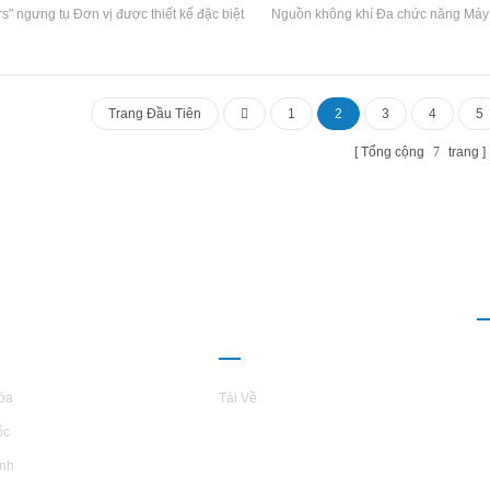
rs" ngưng tụ Đơn vị được thiết kế đặc biệt
Nguồn không khí Đa chức năng Máy 
á trình sản xuất xử lý đông lạnh như đóng
một Đa chức năng Đơn vị điều hòa,
 làm lạnh và làm mát; Nó được lắp ráp với
kiện làm việc của điện lạnh, sưởi 
kín Máy nén khí vít và được trang bị vỏ và
nóng trong nước Sản xuất. Nó có t
Loại Bình ngưng. Thích hợp để chế biến
động chuyển đổi theo nhiệt độ môi
Trang Đầu Tiên
1
2
3
4
5
phẩm, điện lạnh và làm mát thương mại và
nhu cầu nước nóng, đó là năng lượn
nghiệp nhiệt độ thấp đặc biệt khác nhau
Thương hiệu: Hstars Nước nóng Inle
Tổng cộng
7
trang
hống. Thương hiệu: Hstars Khả năng làm
Water Nhiệt độ: 55 ° C Ứng dụng:
 Phạm vi: 21500 ~ 1907500kcal / H Ứng
Khu vực: Khách sạn, bệnh viện, 
: Chế biến thực phẩm, điện lạnh và làm
thương mại và dân cư, biệt thự
công nghiệp và thương mại nhiệt độ thấp
đặc biệt khác nhau hệ thống.
I THIỆU VỀ
QUAN HỆ ĐỐI
L
TARS
TÁC
óa
Tải Về
ốc
inh