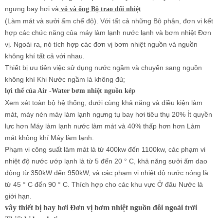
ngưng bay hơi và
vỏ và ống Bộ trao đổi nhiệt
(Làm mát và sưởi ấm chế độ). Với tất cả những Bộ phận, đơn vị kết
hợp các chức năng của máy làm lạnh nước lạnh và bơm nhiệt Đơn
vị. Ngoài ra, nó tích hợp các đơn vị bơm nhiệt nguồn và nguồn
không khí tất cả với nhau.
Thiết bị ưu tiên việc sử dụng nước ngầm và chuyển sang nguồn
không khí Khi Nước ngầm là không đủ;
lợi thế của
Air -Water bơm nhiệt nguồn kép
Xem xét toàn bộ hệ thống, dưới cùng khả năng và điều kiện làm
mát, máy nén máy làm lạnh ngưng tụ bay hơi tiêu thụ 20% Ít quyền
lực hơn Máy làm lạnh nước làm mát và 40% thấp hơn hơn Làm
mát không khí Máy làm lạnh.
Phạm vi công suất làm mát là từ 400kw đến 1100kw, các phạm vi
nhiệt độ nước ướp lạnh là từ 5 đến 20 ° C, khả năng sưởi ấm dao
động từ 350kW đến 950kW, và các phạm vi nhiệt độ nước nóng là
từ 45 ° C đến 90 ° C. Thích hợp cho các khu vực Ở đâu Nước là
giới hạn.
vây thiết bị bay hơi Đơn vị bơm nhiệt nguồn đôi ngoài trời