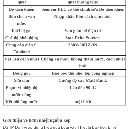
quạt
quạt hướng trục
Bộ điều khiển
Siemens PLC có thể chỉnh sửa Bộ điều khiển
Bốn chiều van
Nhập khẩu Bốn cách van nước
nước
thiết bị ga.
Van giãn nở điện tử
Chế độ khởi động
Star Delta Starter.
Cung cấp điện S.
380V-50HZ-3N
Tandard
Vật liệu cách nhiệt
Chống ăn mòn, không thấm nước, cách nhiệt
lưới
Đóng gói.
Bao bọc thu nhỏ, lớp công nghiệp
Sơn dầu
Cường độ cao Matt Paint.
Phạm vi nhiệt độ
Lên đến 90oC
nước nóng
Kết nối ống nước
mặt bích
Giới thiệu về bơm nhiệt nguồn kép
DSHP Đơn vị áp dụng hiệu quả Loại vây Thiết bị bay hơi, bình