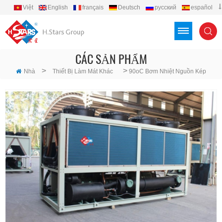
Việt
English
français
Deutsch
русский
español
português
العربية
Türkçe
Indonesia
CÁC SẢN PHẨM
>
>
Nhà
Thiết Bị Làm Mát Khác
90oC Bơm Nhiệt Nguồn Kép