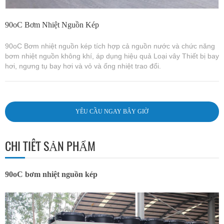
90oC Bơm Nhiệt Nguồn Kép
90oC Bơm nhiệt nguồn kép tích hợp cả nguồn nước và chức năng
bơm nhiệt nguồn không khí, áp dụng hiệu quả Loại vây Thiết bị bay
hơi, ngưng tụ bay hơi và vỏ và ống nhiệt trao đổi.
YÊU CẦU NGAY BÂY GIỜ
CHI TIẾT SẢN PHẨM
90oC bơm nhiệt nguồn kép