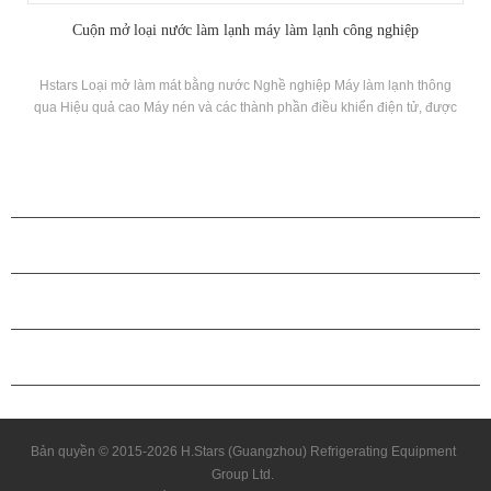
Cuộn mở loại nước làm lạnh máy làm lạnh công nghiệp
Hstars Loại mở làm mát bằng nước Nghề nghiệp Máy làm lạnh thông
qua Hiệu quả cao Máy nén và các thành phần điều khiển điện tử, được
trang bị với bình ngưng làm mát tuyệt vời và Thiết bị bay hơi
CÁC SẢN PHẨM
GIỚI THIỆU VỀ H.STARS
QUAN HỆ ĐỐI TÁC
LIÊN HỆ CHÚNG TÔI
Bản quyền © 2015-2026 H.Stars (Guangzhou) Refrigerating Equipment
Group Ltd.