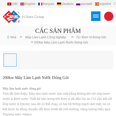
Việt
English
français
Deutsch
русский
español
português
العربية
Türkçe
Indonesia
CÁC SẢN PHẨM
>
>
Nhà
Máy Làm Lạnh Công Nghiệp
Tủ / Đơn Vị Đóng Gói
>
200kw Máy Làm Lạnh Nước Đóng Gói
200kw Máy Làm Lạnh Nước Đóng Gói
Máy làm lạnh nước đóng gói
Tóm tắt Giới thiệu: Máy làm lạnh nước làm mát bằng không khí với máy bơm
nước & Bình nước Thiết kế bên trong Khi Đơn vị đã đến Dự án Chỉ cần kết nối
ống nước & Electric sau đó có thể chạy, có hai hệ thống mạch làm mát, nó có
thể được tự động chuyển đổi theo nhiệt độ môi trường, năng lượng hiệu quả.
Thương hiệu: Hstars