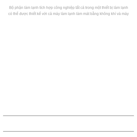
Bộ phận làm lạnh tích hợp công nghiệp tất cả trong một thiết bị làm lạnh
có thể được thiết kế với cả máy làm lạnh làm mát bằng không khí và máy
làm lạnh làm mát bằng nước, là một thiết bị tích hợp được thiết kế cho
ứng dụng công nghiệp với máy bơm tích hợp và bể chứa tích hợp
CÁC SẢN PHẨM
GIỚI THIỆU VỀ H.STARS