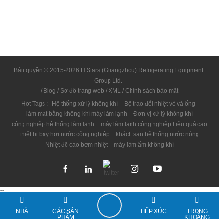
QUAN HỆ ĐỐI TÁC
LIÊN HỆ CHÚNG TÔI
Bản quyền © 2015-2026 H.Stars (Guangzhou) Refrigerating Equipment
Group Ltd.
/
Blog
/
Sơ đồ trang web
/
XML
/
Chính sách bảo mật
Hot Tags :
Hệ thống xử lý không khí
Bộ trao đổi nhiệt vỏ và ống
làm mát bằng không khí máy làm lạnh
Đơn vị xử lý không khí
công nghiệp hệ thống làm lạnh
máy làm lạnh công nghiệp hiệu quả cao
thiết bị bay hơi nước công nghiệp
khách sạn hệ thống nước nóng
Nhiệt độ cao bơm nhiệt
máy làm ẩm không khí
"
"
NHÀ
CÁC SẢN
TIẾP XÚC
TRONG
PHẨM
KHOẢNG